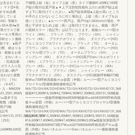
等は含まれてお
71種類上錠（短）タイプ上錠（長）タイプ価格¥1,600¥2,100雨
4）マド③※色
戸錠の取付位置戸袋▲▼上下注防犯性能向上のため雨戸錠は必
おすすめ品番
ず上下に取付けてください。●雨戸錠加算額●上錠が高いところ
算出していま
や手のとどかないところに付く場合は、上錠（長）タイプをお
160）等級S-
使いください。●ルーバー雨戸は、雨戸H≦1,065mmの場合、中
-33-A-型4●完
桟と干渉するため上錠（長）は取付けできません。鏡板・雨戸
最薄ガラスで算
の面材カラー（色記号）は以下になります。鏡板ルーバーⅠ型ホ
サーモス専用の
ワイト（WA）、ブラック（TD）、ブラウン（GH）、シャイン
部材セット価格
グレー（KK）、プラチナホワイト（DD）、ダスクグレー(HD)
額です。●雨戸
アルミヨコリブホワイト（WA）、ブラック（TD）、オータム
の際、納まりを
ブラウン（GH）、シャイングレー（KK）、ダスクグレー(HD)
袋・鏡板をお使
ロイヤルⅠ型ブラック（TD）、オータムブラウン（GH）、シャ
す。きれいネッ
イングレー（KK）、ダスクグレー(HD)雨戸Danパネルホワイト
。：完成品価
（WA）、Lブラウン（TC）、シャイングレー（GJ）、シャイン
（ガラス入り完
グレー（KK）、ダスクグレー(HC)ルーバーホワイト（WA）、
錠引違い網戸
ブラック（TD）、ブラウン（GH）、シャイングレー（KK）、
に合わせた枚数
プラチナホワイト（DD）、ダスクグレー(HD)鏡板呼称幅073鏡
11］［16］
板W㎜730呼称高鏡板Ｈ㎜姿図（外観）ルーバーⅠ型アルミヨコリ
）（4.4尺）
ブロイヤルⅠ型価格価格価格色記号
・入・MM204
WA/TD/GH/KK/DDHDWA/TD/GH/KKHDTD/GH/KKHD131,368
1,2501,300内
鏡板¥15,800¥16,500¥42,700¥44,900¥57,300¥60,200151,568鏡板
法h'㎜基本寸法
ーーーーーー鏡板呼称幅066083089鏡板W㎜665835895呼称高鏡
H雨戸枚数（鏡板・
板Ｈ㎜姿図（外観）ルーバーⅠ型アルミヨコリブロイヤルⅠ型価格
）雨戸2枚
価格価格色記号
色記号
WA/TD/GH/KK/DDHDWA/TD/GH/KKHDTD/GH/KKHD131,368
WH131,3751,3001,3001,370
鏡板¥14,700¥15,300¥40,000¥41,900¥53,200¥55,900151,568鏡板
3［253］
¥16,600¥17,400¥45,000¥47,400¥60,000¥63,000●鏡板加算額雨戸
呼称幅066083089073雨戸W㎜620790850685呼称高雨戸Ｈ㎜姿
0,600¥88,600完
図（外観）DanパネルルーバーDanパネルルーバー価格価格価
格価格色記号