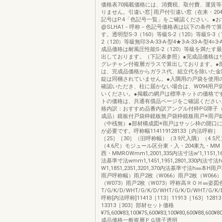
価格表70掲載価格には、消費税、取付費、運賃
りません。引違い窓│雨戸付引違い窓（在来・20
記号はP.4「色記号一覧」をご確認ください。●
@SLHA1－呼称－色記号価格表は以下の条件で
す。透明型S-3（160）等級S-2（120）等級S-3（
2（120）等級無印3-A-33-A-型4★3-A-33-A-型4○3-A
成品価格は耐風圧性能S-2（120）等級を満たす
出しております。（下記表参照）●完成品価格は
グレチャン付複層ガラスで算出しております。●
は、完成品価格からガラス代、組立代を除いた金
錠は同梱されていません。●入隅用の戸袋を使用
確認いただき、柱に届かない場合は、W094用戸
いください。●掲載の網戸は標準ネットの価格で
トの価格は、共通有償品ページをご確認ください
格内訳：おすすめ品番内訳アングル付枠PG障子
成品）鏡板付戸袋枠鏡板無戸袋枠鏡板雨戸※雨戸
（中桟無）●部材構成図※雨戸はサッシ枠の開口
が必要です。呼称幅114119128133［内法呼称］［
［25］［30］（旧呼称幅）（3.9尺入隅）（4.5尺
（4.6尺）モジュール区分東・入・204東九・MM
西・MMROWmm1,2001,335内法寸法w'1,1151,165
法基準寸法wmm1,1451,1951,2801,330内法寸
W1,1851,2351,3201,370内法基準寸法h㎜本
雨戸呼称幅）雨戸2枚（W066）雨戸2枚（W066
（W073）雨戸2枚（W073）呼称高ＲＯＨ㎜姿図
T/G/K/D/WHT/G/K/D/WHT/G/K/D/WHT/G/K/D/
呼称[内法呼称]11413［113］11913［163］1281
13313［303］部材セット価格
¥75,600¥83,100¥75,600¥83,100¥80,600¥88,600¥8
成品価格一般複層ＰＧ障子透明