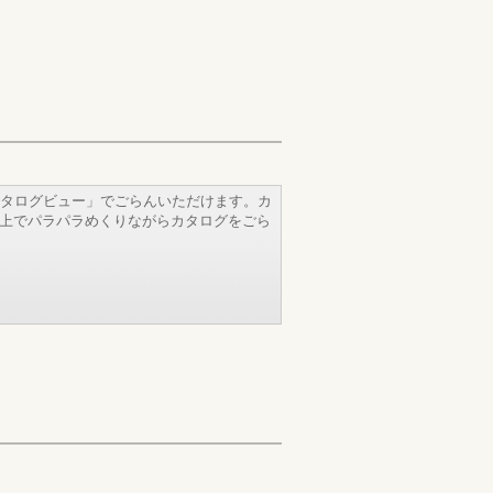
タログビュー」でごらんいただけます。カ
b上でパラパラめくりながらカタログをごら