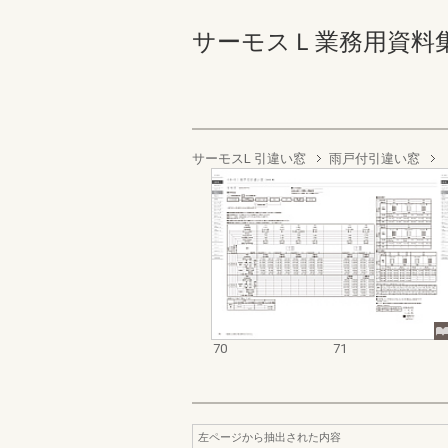
サーモスＬ業務用資料集（完
サーモスL 引違い窓
雨戸付引違い窓
70
71
左ページから抽出された内容