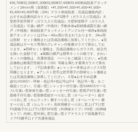
¥30,700¥32,200¥31,200¥32,800¥37,400¥39,400単純段差アタッチ
メント24mm用（加算額）+¥1,500+¥1,500+¥1,600+¥1,600+
¥2,400+¥2,400手動（204）テラス単純段差：完成品価格内訳：
おすすめ品番内訳ガイドレールPG障子（ガラス入り完成品）大
型把手把手障子（ガラス入り完成品）大壁和室障子（ガラス入
り完成品）引違い網戸（中桟付）手動本体●部材構成図引違い網
戸（中桟無）単純段差アタッチメントアングル付一体枠●単純段
差アタッチメントは27㎜～40㎜用が含まれております。24㎜用
は部材 セット価格または完成品価格に加算してください。●完
成品格はサーモス専用のグレチャン付複層ガラスで算出してお
ります。●部材セット価格は、完成品価格からガラス代、組立代
を除いた金額です。●掲載の網戸は標準ネットの格です。きれい
ネットの価格は、共通有償品 ページをご確認ください。●完成
品価格は耐風圧性能S-2（120）等級を満たす最薄ガラスで算出
しております。（下記表参照）●シャッター本体はボックスS型
同梱となります。●アシスト把手は把手障子の部材セット価格ま
たは完成品価格に加算してください。Ｓ型●おすすめ品番
@SLHSMS1－呼称－色記号※色記号はP.4「色記号一覧」をご
確認ください。引違い窓│シャッター付引違い窓SAMOSサーモ
スL引違い窓単体引違い窓シャッター付引違い窓雨戸付引違い窓
面格子付引違い窓装飾窓縦すべり出し窓（オペレーター）縦す
べり出し窓（カムラッチ）横すべり出し窓（オペレーター）横
すべり出し窓（カムラッチ）高所用横すべり出し窓上げ下げ窓
FS面格子付上げ下げ窓FSFIX窓（外押縁タイプ）FIX窓（内押縁
タイプ）内倒し窓外倒し窓引違い窓ドアテラスドア採風勝手口
ドアFS勝手口ドア共通有償品