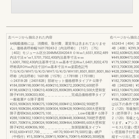
左ページから抽出された内容
右ページから抽出
64掲載価格には、消費税、取付費、運賃等は含まれておりませ
65243-4［404］20
ん。価格表呼称幅160178243-2［内法呼称］［157］［75］
4B［40B］¥299,3
［402］モジュール区分204MM204204ＲＯＷ㎜1,6551,8352,489
¥402,600¥425,8
内法寸法ｗ'㎜1,5701,7502,400内法基準寸法ｗ㎜
¥449,800¥473,0
1,6001,7802,430内法基準寸法ｈ㎜基本寸法W㎜1,6401,8202,470
¥179,500¥27,900
呼称高ROH㎜内法寸法h'㎜基本寸法Ｈ㎜姿図色記号
¥313,700¥338,2
T/G/K/D/WHT/G/K/D/WHT/G/K/D/WH181,8501,8001,8001,860
¥428,200¥452,7
呼称［内法呼称］16018B［157B］△17818B［17518B］
¥481,000¥505,5
☆24318-2B［240182B］部材セット価格標準タイプＰＧ障子
¥182,700¥29,900
¥184,000¥198,000¥195,400¥210,300¥272,200¥292,600把手
4B［240224B］¥3
¥198,600¥213,100¥210,400¥225,800¥289,400¥310,500大壁和室
¥453,100¥479,0
障子¥189,300¥203,800＿＿＿＿＿＿＿＿完成品価格標準タイプ
¥511,100¥537,0
一般複層ＰＧ障子透明
¥186,200¥37,300
¥255,900¥269,900¥275,100¥290,000¥412,500¥432,900把手
は以下の条件で算出
¥269,900¥284,400¥289,500¥304,900¥428,900¥450,000大壁和室
2（120）等級無印3-
障子透明¥260,600¥275,100＿＿＿＿＿＿＿＿Low-E複層ＰＧ障子
3（把手障子）3-A-3
¥288,100¥302,100¥310,900¥325,800¥448,300¥468,700把手透明
2（120）等級と
¥301,700¥316,200¥324,900¥340,300¥464,500¥485,600大壁和室
ります。●アシスト把
障子¥292,400¥306,900＿＿＿＿＿＿＿＿加算額耐風タイプ+
ーモスL引違い窓
¥102,600+¥107,700＿＿＿＿+¥170,900+¥179,500引違い網戸
い窓面格子付引違
（中桟付）¥15,300¥16,200¥15,900¥16,700¥19,400¥20,300桟無
縦すべり出し窓（