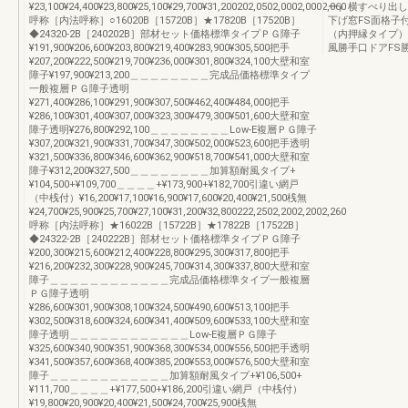
¥23,100¥24,400¥23,800¥25,100¥29,700¥31,200202,0502,0002,0002,060
ー）横すべり出し
呼称［内法呼称］○16020B［15720B］★17820B［17520B］
下げ窓FS面格子付
◆24320-2B［240202B］部材セット価格標準タイプＰＧ障子
（内押縁タイプ）
¥191,900¥206,600¥203,800¥219,400¥283,900¥305,500把手
風勝手口ドアFS
¥207,200¥222,500¥219,700¥236,000¥301,800¥324,100大壁和室
障子¥197,900¥213,200＿＿＿＿＿＿＿＿完成品価格標準タイプ
一般複層ＰＧ障子透明
¥271,400¥286,100¥291,900¥307,500¥462,400¥484,000把手
¥286,100¥301,400¥307,000¥323,300¥479,300¥501,600大壁和室
障子透明¥276,800¥292,100＿＿＿＿＿＿＿＿Low-E複層ＰＧ障子
¥307,200¥321,900¥331,700¥347,300¥502,000¥523,600把手透明
¥321,500¥336,800¥346,600¥362,900¥518,700¥541,000大壁和室
障子¥312,200¥327,500＿＿＿＿＿＿＿＿加算額耐風タイプ+
¥104,500+¥109,700＿＿＿＿+¥173,900+¥182,700引違い網戸
（中桟付）¥16,200¥17,100¥16,900¥17,600¥20,400¥21,500桟無
¥24,700¥25,900¥25,700¥27,100¥31,200¥32,800222,2502,2002,2002,260
呼称［内法呼称］★16022B［15722B］★17822B［17522B］
◆24322-2B［240222B］部材セット価格標準タイプＰＧ障子
¥200,300¥215,600¥212,400¥228,800¥295,300¥317,800把手
¥216,200¥232,300¥228,900¥245,700¥314,300¥337,800大壁和室
障子＿＿＿＿＿＿＿＿＿＿＿＿完成品価格標準タイプ一般複層
ＰＧ障子透明
¥286,600¥301,900¥308,100¥324,500¥490,600¥513,100把手
¥302,500¥318,600¥324,600¥341,400¥509,600¥533,100大壁和室
障子透明＿＿＿＿＿＿＿＿＿＿＿＿Low-E複層ＰＧ障子
¥325,600¥340,900¥351,900¥368,300¥534,000¥556,500把手透明
¥341,500¥357,600¥368,400¥385,200¥553,000¥576,500大壁和室
障子＿＿＿＿＿＿＿＿＿＿＿＿加算額耐風タイプ+¥106,500+
¥111,700＿＿＿＿+¥177,500+¥186,200引違い網戸（中桟付）
¥19,800¥20,900¥20,400¥21,500¥24,700¥25,900桟無