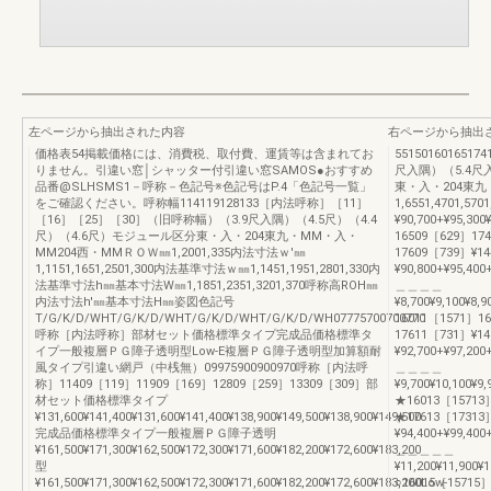
左ページから抽出された内容
右ページから抽出
価格表54掲載価格には、消費税、取付費、運賃等は含まれてお
551501601651
りません。引違い窓│シャッター付引違い窓SAMOS●おすすめ
尺入隅）（5.4尺入
品番@SLHSMS1－呼称－色記号※色記号はP.4「色記号一覧」
東・入・204東
をご確認ください。呼称幅114119128133［内法呼称］［11］
1,6551,4701,570
［16］［25］［30］（旧呼称幅）（3.9尺入隅）（4.5尺）（4.4
¥90,700+¥95,30
尺）（4.6尺）モジュール区分東・入・204東九・MM・入・
16509［629］17
MM204西・MMＲＯＷ㎜1,2001,335内法寸法ｗ'㎜
17609［739］¥144,
1,1151,1651,2501,300内法基準寸法ｗ㎜1,1451,1951,2801,330内
¥90,800+¥95,40
法基準寸法h㎜基本寸法W㎜1,1851,2351,3201,370呼称高ROH㎜
＿＿＿＿
内法寸法h'㎜基本寸法H㎜姿図色記号
¥8,700¥9,100¥8,
T/G/K/D/WHT/G/K/D/WHT/G/K/D/WHT/G/K/D/WH07775700700770
16011［1571］1
呼称［内法呼称］部材セット価格標準タイプ完成品価格標準タ
17611［731］¥149,
イプ一般複層ＰＧ障子透明型Low-E複層ＰＧ障子透明型加算額耐
¥92,700+¥97,20
風タイプ引違い網戸（中桟無）09975900900970呼称［内法呼
＿＿＿＿
称］11409［119］11909［169］12809［259］13309［309］部
¥9,700¥10,100¥9
材セット価格標準タイプ
★16013［15713
¥131,600¥141,400¥131,600¥141,400¥138,900¥149,500¥138,900¥149,500
★17613［17313］¥1
完成品価格標準タイプ一般複層ＰＧ障子透明
¥94,400+¥99,40
¥161,500¥171,300¥162,500¥172,300¥171,600¥182,200¥172,600¥183,200
＿＿＿＿＿
型
¥11,200¥11,900¥
¥161,500¥171,300¥162,500¥172,300¥171,600¥182,200¥172,600¥183,200Low-
○16015［15715