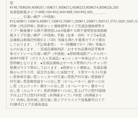
型
¥198,700¥209,400¥201,100¥211,800¥212,400¥223,800¥214,800¥226,200
加算額耐風タイプ+¥88,100+¥92,400+¥88,100+¥92,400＿＿＿＿
＿＿＿＿引違い網戸（中桟無）
¥10,400¥11,100¥10,400¥11,100¥10,700¥11,200¥11,200¥11,900151,5751,5001,5001,5
呼称［内法呼称］部材セット価格標準タイプ完成品価格標準タ
イプ一般複層ＰＧ障子透明型Low-E複層ＰＧ障子透明型加算額耐
風タイプ引違い網戸（中桟無）手動（在来・204）マド①●完成
品価格は耐風圧性能S-2（120）等級を満たす最薄ガラスで算出
しております。（下記表参照） ※一部機種でS-1（80）等級の
ものがあります。：完成品価格内訳：おすすめ品番内訳手動本
体ガイドレール引違い網戸（中桟無）●部材構成図アングル付一
体枠PG障子（ガラス入り完成品）●シャッター本体はボックスS
型同梱となります。●完成品価格はサーモス専用のグレチャン付
複層ガラスで算出しております。●部材セット価格は、完成品価
格からガラス代、組立代を除いた金額です。Ｓ型サーモスL引違
い窓単体引違い窓シャッター付引違い窓雨戸付引違い窓面格子
付引違い窓装飾窓縦すべり出し窓（オペレーター）縦すべり出
し窓（カムラッチ）横すべり出し窓（オペレーター）横すべり
出し窓（カムラッチ）高所用横すべり出し窓上げ下げ窓FS面格
子付上げ下げ窓FSFIX窓（外押縁タイプ）FIX窓（内押縁タイ
プ）内倒し窓外倒し窓引違い窓ドアテラスドア採風勝手口ドア
FS勝手口ドア共通有償品