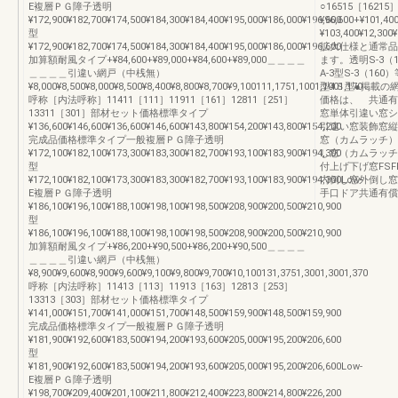
E複層ＰＧ障子透明
○16515［16215］¥1
¥172,900¥182,700¥174,500¥184,300¥184,400¥195,000¥186,000¥196,600
¥96,600+¥101,40
型
¥103,400¥12,300
¥172,900¥182,700¥174,500¥184,300¥184,400¥195,000¥186,000¥196,600
拡大仕様と通常品
加算額耐風タイプ+¥84,600+¥89,000+¥84,600+¥89,000＿＿＿＿
ます。透明S-3（16
＿＿＿＿引違い網戸（中桟無）
A-3型S-3（160）
¥8,000¥8,500¥8,000¥8,500¥8,400¥8,800¥8,700¥9,100111,1751,1001,1001,170
型4Ｓ型●掲載の
呼称［内法呼称］11411［111］11911［161］12811［251］
価格は、 共通有
13311［301］部材セット価格標準タイプ
窓単体引違い窓シ
¥136,600¥146,600¥136,600¥146,600¥143,800¥154,200¥143,800¥154,200
引違い窓装飾窓縦
完成品価格標準タイプ一般複層ＰＧ障子透明
窓（カムラッチ）
¥172,100¥182,100¥173,300¥183,300¥182,700¥193,100¥183,900¥194,300
し窓（カムラッチ
型
付上げ下げ窓FSF
¥172,100¥182,100¥173,300¥183,300¥182,700¥193,100¥183,900¥194,300Low-
内倒し窓外倒し窓
E複層ＰＧ障子透明
手口ドア共通有償
¥186,100¥196,100¥188,100¥198,100¥198,500¥208,900¥200,500¥210,900
型
¥186,100¥196,100¥188,100¥198,100¥198,500¥208,900¥200,500¥210,900
加算額耐風タイプ+¥86,200+¥90,500+¥86,200+¥90,500＿＿＿＿
＿＿＿＿引違い網戸（中桟無）
¥8,900¥9,600¥8,900¥9,600¥9,100¥9,800¥9,700¥10,100131,3751,3001,3001,370
呼称［内法呼称］11413［113］11913［163］12813［253］
13313［303］部材セット価格標準タイプ
¥141,000¥151,700¥141,000¥151,700¥148,500¥159,900¥148,500¥159,900
完成品価格標準タイプ一般複層ＰＧ障子透明
¥181,900¥192,600¥183,500¥194,200¥193,600¥205,000¥195,200¥206,600
型
¥181,900¥192,600¥183,500¥194,200¥193,600¥205,000¥195,200¥206,600Low-
E複層ＰＧ障子透明
¥198,700¥209,400¥201,100¥211,800¥212,400¥223,800¥214,800¥226,200