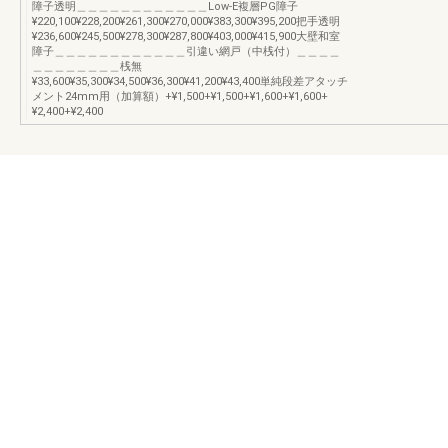
障子透明＿＿＿＿＿＿＿＿＿＿＿＿Low-E複層PG障子
¥220,100¥228,200¥261,300¥270,000¥383,300¥395,200把手透明
¥236,600¥245,500¥278,300¥287,800¥403,000¥415,900大壁和室
障子＿＿＿＿＿＿＿＿＿＿＿＿引違い網戸（中桟付）＿＿＿＿
＿＿＿＿＿＿＿＿桟無
¥33,600¥35,300¥34,500¥36,300¥41,200¥43,400単純段差アタッチ
メント24mm用（加算額）+¥1,500+¥1,500+¥1,600+¥1,600+
¥2,400+¥2,400