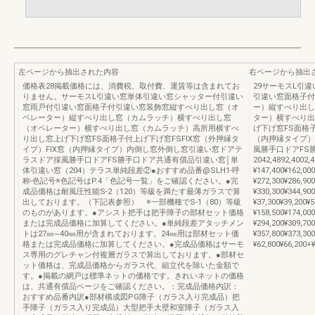
左ページから抽出された内容
右ページから抽出
価格表28掲載価格には、消費税、取付費、運賃等は含まれてお
29サーモスL引
りません。サーモスL引違い窓単体引違い窓シャッター付引違い
引違い窓面格子付
窓雨戸付引違い窓面格子付引違い窓装飾窓縦すべり出し窓（オ
ー）縦すべり出し
ペレーター）縦すべり出し窓（カムラッチ）横すべり出し窓
ター）横すべり出
（オペレーター）横すべり出し窓（カムラッチ）高所用横すべ
げ下げ窓FS面格子
り出し窓上げ下げ窓FS面格子付上げ下げ窓FSFIX窓（外押縁タ
（内押縁タイプ）
イプ）FIX窓（内押縁タイプ）内倒し窓外倒し窓引違い窓ドアテ
風勝手口ドアFS勝
ラスドア採風勝手口ドアFS勝手口ドア共通有償品引違い窓│単
2042,4892,4002
体引違い窓（204）テラス単純段差②●おすすめ品番@SLH1-呼
¥147,400¥162,0
称-色記号※色記号はP.4「色記号一覧」をご確認ください。●完
¥272,300¥286,9
成品価格は耐風圧性能S-2（120）等級を満たす最薄ガラスで算
¥330,300¥344,9
出しております。（下記表参照） ※一部機種でS-1（80）等級
¥37,300¥39,200
のものがあります。●アシスト把手は把手障子の部材セット価格
¥158,500¥174,0
または完成品価格に加算してください。●単純段差アタッチメン
¥294,200¥309,7
トは27㎜~40㎜用が含まれております。24㎜用は部材セット価
¥357,800¥373,
格または完成品価格に加算してください。●完成品価格はサーモ
¥62,800¥66,200+¥
ス専用のグレチャン付複層ガラスで算出しております。●部材セ
ット価格は、完成品価格からガラス代、組立代を除いた金額で
す。●掲載の網戸は標準ネットの価格です。きれいネットの価格
は、共通有償品ページをご確認ください。：完成品価格内訳：
おすすめ品番内訳●部材構成図PG障子（ガラス入り完成品）把
手障子（ガラス入り完成品）大型把手大壁和室障子（ガラス入