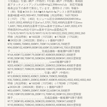
り完成品）引違い網戸（中桟付）※引違い網戸（中桟無）単純段
差アタッチメントアングル付枠※H≦2,398mmのみ 対応可能価
格表は以下の条件で算出しています。透明S-2（120）等級S-
1（80）等級★3-A-3☆3-A-4◆4-A-4●4-A-4●アシスト把手加算額2
枚建4枚建+¥25,900+¥51,700呼称幅［内法呼称］160178243-
2［157］［75］［402］モジュール区分204MM204204ROW㎜
1,6551,8352,489内法寸法w'㎜1,5701,7502,400内法基準寸法w㎜
1,6001,7802,430内法基準寸法h㎜基本寸法W㎜1,6401,8202,470
呼称高ROH㎜内法寸法h'㎜基本寸法H㎜姿図色記号
T/G/K/D/WHT/G/K/D/WHT/G/K/D/WH222,2502,2002,2002,260
呼称［内法呼称］★16022B［15722B］★17822B［17522B］
◆24322-2B［240222B］部材セット価格PG障子
¥78,100¥85,700¥83,300¥91,700¥114,500¥125,700把手
¥94,000¥102,400¥99,800¥108,600¥133,500¥145,700大壁和室障
子＿＿＿＿＿＿＿＿＿＿＿＿完成品価格一般複層PG障子透明
¥164,400¥172,000¥179,000¥187,400¥309,800¥321,000把手
¥180,300¥188,700¥195,500¥204,300¥328,800¥341,000大壁和室
障子透明＿＿＿＿＿＿＿＿＿＿＿＿Low-E複層PG障子
¥203,400¥211,000¥222,800¥231,200¥353,200¥364,400把手透明
¥219,300¥227,700¥239,300¥248,100¥372,200¥384,400大壁和室
障子＿＿＿＿＿＿＿＿＿＿＿＿引違い網戸（中桟付）
¥19,800¥20,900¥20,400¥21,500¥24,700¥25,900桟無
¥30,700¥32,200¥31,200¥32,800¥37,400¥39,400242,4502,4002,4002,460
呼称［内法呼称］★16024B［15724B］☆17824B［17524B］
●24324-2B［240242B］部材セット価格PG障子
¥83,600¥91,700¥89,200¥97,900¥122,600¥134,500把手
¥100,100¥109,000¥106,200¥115,700¥142,300¥155,200大壁和室
障子＿＿＿＿＿＿＿＿＿＿＿＿完成品価格一般複層PG障子透明
¥177,300¥185,400¥226,300¥235,000¥335,700¥347,600把手
¥193,800¥202,700¥243,300¥252,800¥355,400¥368,300大壁和室