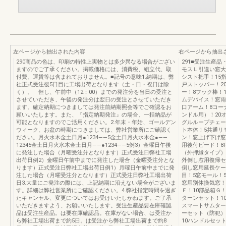
左ページから抽出された内容
右ページから抽出
290商品の色は、印刷の特性上実物とは多少異なる場合がござい
291■受注生産
ますのでご了承ください。掲載価格には、消費税、組立代、取
モスＬ引違い窓大
付費、運賃等は含まれておりません。■記号の意味1.納期は、弊
シスト把手！15
社正式受注後5日目に工場出荷となります（土・日・祝日は除
戸ストッパー！2
く）。 但し、午前中（12：00）までの発注分を当日の受注と
ー！8フック棒！
させていただき、午後の発注分は翌日の受注とさせていただき
ムデバイス！窓雨
ます。確定納期につきましては発注前納期照会等でご確認をお
口アーム！8コー
願いいたします。また、『指定納期発注』の場合、一括納品が
ンドル用）！20
可能となりますのでご活用ください。2.年末・年始、ゴールデン
グルループチェー
ウィーク、お盆の時期につきましては、弊社営業所にご確認く
ト本体！5共通リ
ださい。月火水木金土日月●1234——5金土日月火水木金●——
ン！窓上げ下げ窓
12345金土日月火水木金土日月——●1234——5例3）金曜日午後
用後付ビード！8F
に発注した場合（月曜受注分となります）正式受注日弊社工場
（外押縁タイプ）
出荷日例2）金曜日午前中までに発注した場合（金曜受注分とな
外倒し窓用復帰セ
ります）正式受注日弊社工場出荷日例1）月曜日午前中までに発
倒し窓用延長ケー
注した場合（月曜受注分となります）正式受注日弊社工場出荷
目！5窓モール！
日3.大量にご発注の際には、上記納期に沿えない場合がございま
窓用別体換気窓！
す。詳細は弊社営業所にご確認ください。4.弊社指定時間を過ぎ
Ｆ！10部品箱Ｇ
たキャンセル、変更についてはお受けいたしかねます。ご了承
ターンセット！1
いただきますよう、お願いいたします。受注生産品要在庫確認
スマートサムター
品は受注生産品。は要在庫確認品。在庫がない場合、は受注か
ーセット（防犯）
ら弊社工場出荷まで約5日。は受注から弊社工場出荷まで約8
10ハンドルセッ