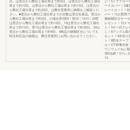
日。は受注から弊社工場出荷まで約5日。は受注から弊社工場出
ジ！5ドアクロー
荷まで約10日。は受注から弊社工場出荷まで約15日。は受注か
ースカバー！5連
ら弊社工場出荷まで約20日。は弊社営業所に納期をご確認くだ
レートセット！8
さい。■受注から弊社工場出荷までの日数は受注生産品。受注か
バー！15土間用
ら弊社工場出荷まで約5日。の場合受5受8！受55！1015！20窓
種納期区分サーモ
は受注から弊社工場出荷まで約10日。10は受注から弊社工場出
レセント！15ス
荷まで約15日。受15は受注から弊社工場出荷まで約20日。20は
ト！5キー付クレ
受注から弊社工場出荷まで約8日。8商品の納期区分について5.
じ！8アングル取
特注対応品の納期は、弊社営業所にお問い合わせてください。
セット！8水切り
ト！8防水テープ
ル！5下枠養生材
ワンウェイねじ取
5防虫網！5ウレ
15