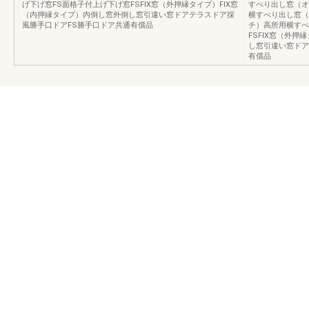
げ下げ窓FS面格子付上げ下げ窓FSFIX窓（外押縁タイプ）FIX窓
すべり出し窓（オ
（内押縁タイプ）内倒し窓外倒し窓引違い窓ドアテラスドア採
横すべり出し窓（
風勝手口ドアFS勝手口ドア共通有償品
チ）高所用横すべ
FSFIX窓（外押
し窓引違い窓ドア
有償品