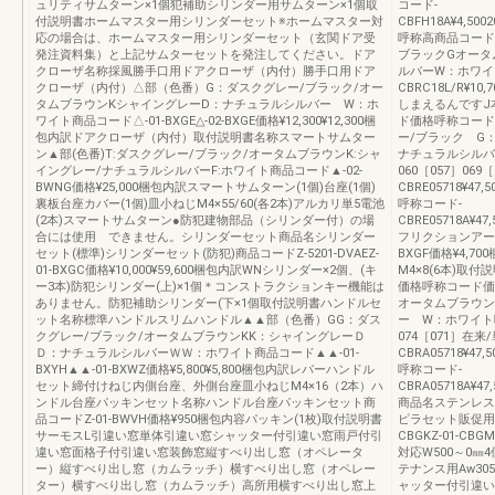
ュリティサムターン×1個犯補助シリンダー用サムターン×1個取
コード-
付説明書ホームマスター用シリンダーセット※ホームマスター対
CBFH18A¥4,5002
応の場合は、ホームマスター用シリンダーセット（玄関ドア受
呼称高商品コード
発注資料集）と上記サムターセットを発注してください。ドア
ブラックGオータ
クローザ名称採風勝手口用ドアクローザ（内付）勝手口用ドア
ルバーW：ホワイト
クローザ（内付）△部（色番）G：ダスクグレー/ブラック/オー
CBRC18L/R¥10,70
タムブラウンKシャイングレーD：ナチュラルシルバー W：ホ
しまえるんですJ
ワイト商品コード△-01-BXGE△-02-BXGE価格¥12,300¥12,300梱
ド価格呼称コード
包内訳ドアクローザ（内付）取付説明書名称スマートサムター
ー/ブラック G
ン▲部(色番)T:ダスクグレー/ブラック/オータムブラウンK:シャ
ナチュラルシルバ
イングレー/ナチュラルシルバーF:ホワイト商品コード▲-02-
060［057］06
BWNG価格¥25,000梱包内訳スマートサムターン(1個)台座(1個)
CBRE05718¥47,50
裏板台座カバー(1個)皿小ねじM4×55/60(各2本)アルカリ単5電池
呼称コード-
(2本)スマートサムターン●防犯建物部品（シリンダー付）の場
CBRE05718A¥47,5
合には使用 できません。シリンダーセット商品名シリンダー
フリクションアー
セット(標準)シリンダーセット(防犯)商品コードZ-5201-DVAEZ-
BXGF価格¥4,
01-BXGC価格¥10,000¥59,600梱包内訳WNシリンダー×2個、(キ
M4×8(6本)
ー3本)防犯シリンダー(上)×1個＊コンストラクションキー機能は
価格呼称コード価
ありません。防犯補助シリンダー(下×1個取付説明書ハンドルセ
オータムブラウン
ット名称標準ハンドルスリムハンドル▲▲部（色番）GG：ダス
ー W：ホワイト呼
クグレー/ブラック/オータムブラウンKK：シャイングレーＤ
074［071］在来
Ｄ：ナチュラルシルバーＷＷ：ホワイト商品コード▲▲-01-
CBRA05718¥47,50
BXYH▲▲-01-BXWZ価格¥5,800¥5,800梱包内訳レバーハンドル
呼称コード-
セット締付けねじ内側台座、外側台座皿小ねじM4×16（2本）ハ
CBRA05718A¥47,5
ンドル台座パッキンセット名称ハンドル台座パッキンセット商
商品名ステンレス
品コードZ-01-BWVH価格¥950梱包内容パッキン(1枚)取付説明書
ピラセット販促用ミニ
サーモスL引違い窓単体引違い窓シャッター付引違い窓雨戸付引
CBGKZ-01-CBGM
違い窓面格子付引違い窓装飾窓縦すべり出し窓（オペレータ
対応W500～0
ー）縦すべり出し窓（カムラッチ）横すべり出し窓（オペレー
テナンス用Aw30
ター）横すべり出し窓（カムラッチ）高所用横すべり出し窓上
ャッター付引違い