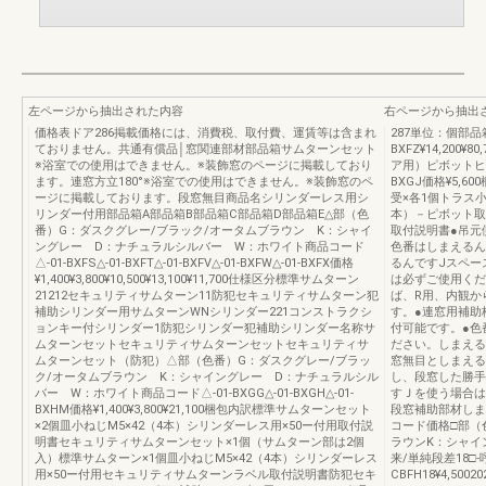
左ページから抽出された内容
右ページから抽出
価格表ドア286掲載価格には、消費税、取付費、運賃等は含まれ
287単位：個部品箱F
ておりません。共通有償品│窓関連部材部品箱サムターンセット
BXFZ¥14,200
※浴室での使用はできません。※装飾窓のページに掲載しており
ア用）ピボットヒン
ます。連窓方立180°※浴室での使用はできません。※装飾窓のペ
BXGJ価格¥5,
ージに掲載しております。段窓無目商品名シリンダーレス用シ
受×各1個トラス小
リンダー付用部品箱A部品箱B部品箱C部品箱D部品箱E△部（色
本）－ピボット取
番）G：ダスクグレー/ブラック/オータムブラウン K：シャイ
取付説明書●吊元
ングレー D：ナチュラルシルバー W：ホワイト商品コード
色番はしまえるん
△-01-BXFS△-01-BXFT△-01-BXFV△-01-BXFW△-01-BXFX価格
るんですJスペー
¥1,400¥3,800¥10,500¥13,100¥11,700仕様区分標準サムターン
は必ずご使用くだ
21212セキュリティサムターン11防犯セキュリティサムターン犯
ば、R用、内観か
補助シリンダー用サムターンWNシリンダー221コンストラクシ
す。●連窓用補助
ョンキー付シリンダー1防犯シリンダー犯補助シリンダー名称サ
付可能です。●色
ムターンセットセキュリティサムターンセットセキュリティサ
ださい。しまえる
ムターンセット（防犯）△部（色番）G：ダスクグレー/ブラッ
窓無目としまえる
ク/オータムブラウン K：シャイングレー D：ナチュラルシル
し、段窓した勝手
バー W：ホワイト商品コード△-01-BXGG△-01-BXGH△-01-
すＪを使う場合は
BXHM価格¥1,400¥3,800¥21,100梱包内訳標準サムターンセット
段窓補助部材しま
×2個皿小ねじM5×42（4本）シリンダーレス用×50ー付用取付説
コード価格□部（
明書セキュリティサムターンセット×1個（サムターン部は2個
ラウンK：シャイ
入）標準サムターン×1個皿小ねじM5×42（4本）シリンダーレス
来/単純段差18□-
用×50ー付用セキュリティサムターンラベル取付説明書防犯セキ
CBFH18¥4,50020