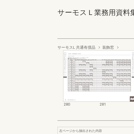
サーモスＬ業務用資料集（完成
サーモスL 共通有償品
装飾窓
280
281
左ページから抽出された内容