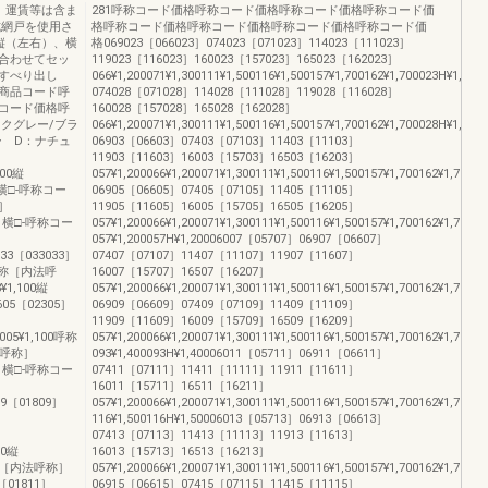
、運賃等は含ま
281呼称コード価格呼称コード価格呼称コード価格呼称コード価
式網戸を使用さ
格呼称コード価格呼称コード価格呼称コード価格呼称コード価
縦（左右）、横
格069023［066023］074023［071023］114023［111023］
合わせてセッ
119023［116023］160023［157023］165023［162023］
すべり出し
066¥1,200071¥1,300111¥1,500116¥1,500157¥1,700162¥1,700023H¥1,0
商品コード呼
074028［071028］114028［111028］119028［116028］
コード価格呼
160028［157028］165028［162028］
クグレー/ブラ
066¥1,200071¥1,300111¥1,500116¥1,500157¥1,700162¥1,700028H¥1,0
ー D：ナチュ
06903［06603］07403［07103］11403［11103］
11903［11603］16003［15703］16503［16203］
000縦
057¥1,200066¥1,200071¥1,300111¥1,500116¥1,500157¥1,700162¥1,7000
］横□-呼称コー
06905［06605］07405［07105］11405［11105］
称］
11905［11605］16005［15705］16505［16205］
03］横□-呼称コー
057¥1,200066¥1,200071¥1,300111¥1,500116¥1,500157¥1,700162¥1,7000
057¥1,200057H¥1,20006007［05707］06907［06607］
033［033033］
07407［07107］11407［11107］11907［11607］
0呼称［内法呼
16007［15707］16507［16207］
1,100縦
057¥1,200066¥1,200071¥1,300111¥1,500116¥1,500157¥1,700162¥1,7000
05［02305］
06909［06609］07409［07109］11409［11109］
11909［11609］16009［15709］16509［16209］
10005¥1,100呼称
057¥1,200066¥1,200071¥1,300111¥1,500116¥1,500157¥1,700162¥1,7000
法呼称］
093¥1,400093H¥1,40006011［05711］06911［06611］
07］横□-呼称コー
07411［07111］11411［11111］11911［11611］
16011［15711］16511［16211］
09［01809］
057¥1,200066¥1,200071¥1,300111¥1,500116¥1,500157¥1,700162¥1,7001
］
116¥1,500116H¥1,50006013［05713］06913［06613］
07413［07113］11413［11113］11913［11613］
00縦
16013［15713］16513［16213］
00呼称［内法呼称］
057¥1,200066¥1,200071¥1,300111¥1,500116¥1,500157¥1,700162¥1,7001
01811］
06915［06615］07415［07115］11415［11115］