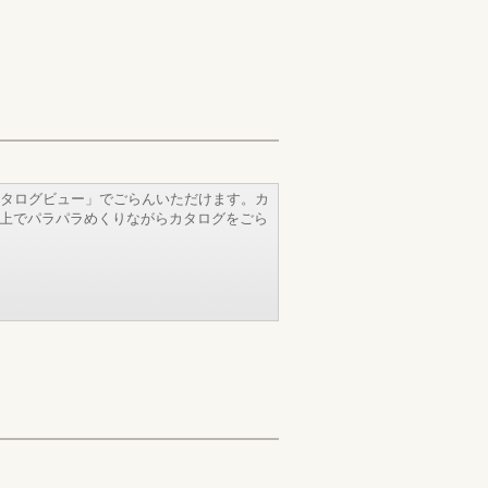
タログビュー」でごらんいただけます。カ
b上でパラパラめくりながらカタログをごら