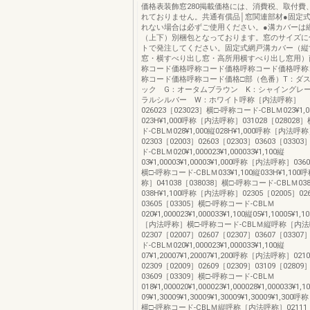
価格表装飾窓280掲載価格には、消費税、取付費
れておりません。共通有償品│窓関連部材●固定
れない場合は必ずご使用ください。●溝カバーは
（上下）別梱包となっております。窓のサイズに
トで発注してください。固定式網戸溝カバー（縦
窓・横すべり出し窓・高所用横すべり出し窓用）
称コード価格呼称コード価格呼称コード価格呼称
称コード価格呼称コード価格□部（色番）T：ダス
ック G：オータムブラウン K：シャイングレ
ラルシルバー W：ホワイト呼称［内法呼称］
026023［023023］横□-呼称コード-CBLＭ023¥1,
023H¥1,000呼称［内法呼称］031028［028028
ド-CBLＭ028¥1,000縦028H¥1,000呼称［内法呼
02303［02003］02603［02303］03603［033
ド-CBLＭ020¥1,000023¥1,000033¥1,100縦
03¥1,00003¥1,00003¥1,000呼称［内法呼称］036
横□-呼称コード-CBLＭ033¥1,100縦033H¥1,10
称］041038［038038］横□-呼称コード-CBLＭ038¥
038H¥1,100呼称［内法呼称］02305［02005］026
03605［03305］横□-呼称コード-CBLＭ
020¥1,000023¥1,000033¥1,100縦05¥1,10005¥1,
［内法呼称］横□-呼称コード-CBLＭ縦呼称［内
02307［02007］02607［02307］03607［033
ド-CBLＭ020¥1,000023¥1,000033¥1,100縦
07¥1,20007¥1,20007¥1,200呼称［内法呼称］021
02309［02009］02609［02309］03109［02809
03609［03309］横□-呼称コード-CBLＭ
018¥1,000020¥1,000023¥1,000028¥1,000033¥1,1
09¥1,30009¥1,30009¥1,30009¥1,30009¥1,3
横□-呼称コード-CBLＭ縦呼称［内法呼称］02111［