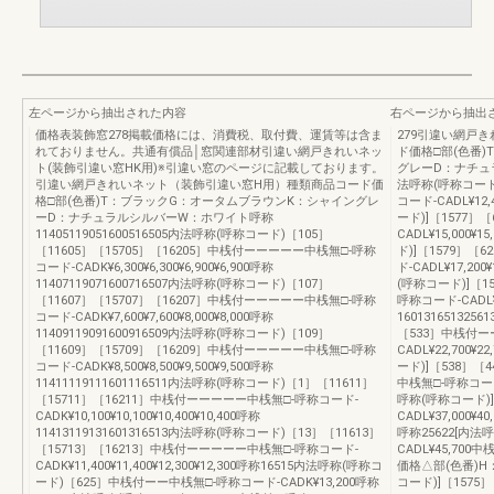
左ページから抽出された内容
右ページから抽出
価格表装飾窓278掲載価格には、消費税、取付費、運賃等は含ま
279引違い網戸き
れておりません。共通有償品│窓関連部材引違い網戸きれいネッ
ド価格□部(色番
ト(装飾引違い窓HK用)※引違い窓のページに記載しております。
グレーD：ナチュラ
引違い網戸きれいネット（装飾引違い窓H用）種類商品コード価
法呼称(呼称コード
格□部(色番)T：ブラックG：オータムブラウンK：シャイングレ
コード-CADL¥12,
ーD：ナチュラルシルバーW：ホワイト呼称
ード)]［1577
11405119051600516505内法呼称(呼称コード)［105］
CADL¥15,000¥
［11605］［15705］［16205］中桟付ーーーーー中桟無□-呼称
ド)]［1579］［
コード-CADK¥6,300¥6,300¥6,900¥6,900呼称
ド-CADL¥17,200
11407119071600716507内法呼称(呼称コード)［107］
(呼称コード)]［1
［11607］［15707］［16207］中桟付ーーーーー中桟無□-呼称
呼称コード-CADL¥19
コード-CADK¥7,600¥7,600¥8,000¥8,000呼称
16013165132
11409119091600916509内法呼称(呼称コード)［109］
［533］中桟付ー
［11609］［15709］［16209］中桟付ーーーーー中桟無□-呼称
CADL¥22,700¥2
コード-CADK¥8,500¥8,500¥9,500¥9,500呼称
ード)]［538］［44
11411119111601116511内法呼称(呼称コード)［1］［11611］
中桟無□-呼称コード-C
［15711］［16211］中桟付ーーーーー中桟無□-呼称コード-
呼称(呼称コード)]
CADK¥10,100¥10,100¥10,400¥10,400呼称
CADL¥37,000¥4
11413119131601316513内法呼称(呼称コード)［13］［11613］
呼称25622[内法
［15713］［16213］中桟付ーーーーー中桟無□-呼称コード-
CADL¥45,700
CADK¥11,400¥11,400¥12,300¥12,300呼称16515内法呼称(呼称コ
価格△部(色番)H：
ード)［625］中桟付ーー中桟無□-呼称コード-CADK¥13,200呼称
コード)]［157