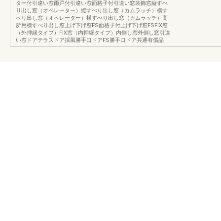
ター付引違い窓雨戸付引違い窓面格子付引違い窓装飾窓縦すべ
り出し窓（オペレーター）縦すべり出し窓（カムラッチ）横す
べり出し窓（オペレーター）横すべり出し窓（カムラッチ）高
所用横すべり出し窓上げ下げ窓FS面格子付上げ下げ窓FSFIX窓
（外押縁タイプ）FIX窓（内押縁タイプ）内倒し窓外倒し窓引違
い窓ドアテラスドア採風勝手口ドアFS勝手口ドア共通有償品