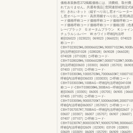
価格表装飾窓272掲載価格には、消費税、取付費
れておりません。共通有償品│窓関連部材固定式
付）きれいネット（縦すべり出し窓オペレーター
し窓オペレーター・高所用横すべり出し窓用)商
ード価格呼称コード価格呼称コード価格呼称コー
ード価格呼称コード価格呼称コード価格□部（色番
レー/ブラック G:オータムブラウン K:シャイン
チュラルシルバー W:ホワイト呼称[内法呼
称]026023［023023］069023［066023］074023
称コード-
CBHT023023¥6,000066023¥6,900071023¥6,9
[内法呼称]031028［028028］069028［066028］
074028［071028］□-呼称コード-
CBHT028028¥6,100066028¥7,000071028¥7,0
[内法呼称]03603［03303］06003［05703］0690
07403［07103］□-呼称コード-
CBHT03303¥6,10005703¥6,70006603¥7,10007
呼称[内法呼称]036033［033033］□-呼称コード-
CBHT033033¥6,100BAG―呼称[内法呼称]041038
称コード-CBHT038038¥6,300BAG―呼称[内法呼
称]03605［03305］06005［05705］06905［066
07405［07105］□-呼称コード-
CBHT03305¥6,90005705¥7,50006605¥8,20007
呼称[内法呼称]060057［057057］□-呼称コード-
CBHT057057¥7,700BAG―呼称[内法呼称]02607［
03607［03307］06007［05707］06907［06607
07407［07107］□-呼称コード-
CBHT02307¥7,80003307¥7,90005707¥8,300066
呼称[内法呼称]02609［02309］03109［02809］
03609［03309］06009［05709］06909［06609