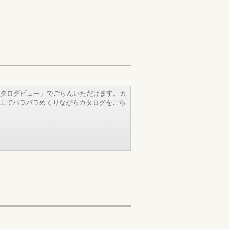
タログビュー」でごらんいただけます。カ
b上でパラパラめくりながらカタログをごら