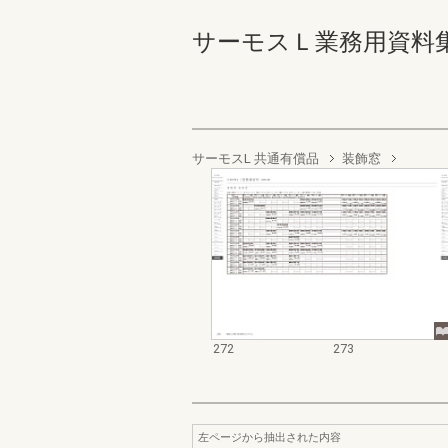
サーモスＬ業務用資料集（完成
サーモスL 共通有償品
装飾窓
272
273
左ページから抽出された内容