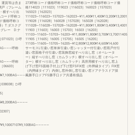
、運賃等は含ま
273呼称コード価格呼称コード価格呼称コード価格呼称コード価
網戸（フレーム
格114023［111023］119023［116023］160023［157023］
・横すべり出
165023［162023］
品コード呼称コ
111023―116023―157023―162023―¥11,400¥11,400¥13,200¥13,200114
ド価格呼称コ
119028［116028］160028［157028］165028［162028］
）T:ダスクグ
111028―116028―157028―162028―¥11,800¥11,800¥13,400¥13,400114
グレー D:ナ
11903［11603］16003［15703］16503［16203］
11103―11603―15703―16203―¥11,800¥11,800¥13,700¥13,70011405［1
［071023］□-呼
11905［11605］16005［15705］16505［16205］
11105―11605―15705―16205―¥12,800¥12,800¥14,600¥14,600
00BAG―――呼称
サーモスL引違い窓単体引違い窓シャッター付引違い窓雨戸付引
違い窓面格子付引違い窓装飾窓縦すべり出し窓（オペレータ
ー）縦すべり出し窓（カムラッチ）横すべり出し窓（オペレー
00BAG―――呼称
ター）横すべり出し窓（カムラッチ）高所用横すべり出し窓上
3［06603］
げ下げ窓FS面格子付上げ下げ窓FSFIX窓（外押縁タイプ）FIX窓
（内押縁タイプ）内倒し窓外倒し窓引違い窓ドアテラスドア採
103¥7,100BAG――――
風勝手口ドアFS勝手口ドア共通有償品
［038038］□-呼
05］
105¥8,200BAG――――
02307］
］
07¥9,10007107¥9,100BAG―――――
］