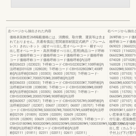
左ページから抽出された内容
右ページから抽出
価格表装飾窓268掲載価格には、消費税、取付費、運賃等は含ま
269呼称コード
れておりません。共通有償品│窓関連部材固定式網戸（フレーム
格呼称コード価格
レス）きれいネット（縦すべり出し窓オペレーター・横すべり
069023［066023
出し窓オペレーター・高所用横すべり出し窓用)商品コード呼称
119023［116023
コード価格呼称コード価格呼称コード価格呼称コード価格呼称
066023¥8,300071
コード価格呼称コード価格呼称コード価格呼称[内法呼
074028［071028
称]026023［023023］T-呼称コード-CBHS023023¥7,100呼称[内
160028［157028
法呼称]031028［028028］T-呼称コード-CBHS028028¥7,400呼
066028¥8,500071
称[内法呼称]03603［03303］06003［05703］T-呼称コード-
07403［07103］
CBHS03303¥7,70005703¥8,200呼称[内法呼
16003［15703］
称]036033［033033］T-呼称コード-CBHS033033¥7,700呼称[内
06603¥8,6000710
法呼称]041038［038038］T-呼称コード-CBHS038038¥8,000呼
07405［07105］
称[内法呼称]03605［03305］06005［05705］T-呼称コード-
16005［15705］
CBHS03305¥8,20005705¥8,900呼称[内法呼
06605¥9,2000710
称]060057［057057］T-呼称コード-CBHS057057¥9,000呼称[内
07407［07107］06
法呼称]02607［02307］03607［03307］06007［05707］T-呼称
07409［07109］06
コード-CBHS02307¥8,50003307¥8,70005707¥9,600呼称[内法呼
093093¥11,600
称]02109［01809］02309［02009］02609［02309］
い窓単体引違い窓
03109［02809］03609［03309］06009［05709］T-呼称コード-
付引違い窓装飾窓
CBHS01809¥8,90002009¥9,00002309¥9,00002809¥9,10003309¥9,50005709¥10,100
し窓（カムラッチ
呼称[内法呼称]T-呼称コード-CBHS呼称[内法呼
出し窓（カムラッ
称]02111［01811］02311［02011］02611［02311］
子付上げ下げ窓FS