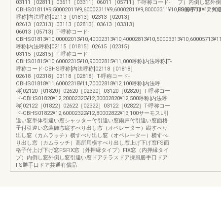
03111［02811］03611［03311］06011［05711］T-呼称コード-
プ）内倒し窓外倒
CBHS01811¥9,50002011¥9,60002311¥9,60002811¥9,80003311¥10,00005711¥10,900
FS勝手口ドア共
呼称[内法呼称]02113［01813］02313［02013］
02613［02313］03113［02813］03613［03313］
06013［05713］T-呼称コード-
CBHS01813¥10,00002013¥10,40002313¥10,40002813¥10,50003313¥10,60005713¥11
呼称[内法呼称]02115［01815］02615［02315］
03115［02815］T-呼称コード-
CBHS01815¥10,60002315¥10,90002815¥11,000呼称[内法呼称]T-
呼称コード-CBHS呼称[内法呼称]02118［01818］
02618［02318］03118［02818］T-呼称コード-
CBHS01818¥11,60002318¥11,70002818¥12,100呼称[内法呼
称]02120［01820］02620［02320］03120［02820］T-呼称コー
ド-CBHS01820¥12,20002320¥12,30002820¥12,500呼称[内法呼
称]02122［01822］02622［02322］03122［02822］T-呼称コー
ド-CBHS01822¥12,60002322¥12,80002822¥13,100サーモスL引
違い窓単体引違い窓シャッター付引違い窓雨戸付引違い窓面格
子付引違い窓装飾窓縦すべり出し窓（オペレーター）縦すべり
出し窓（カムラッチ）横すべり出し窓（オペレーター）横すべ
り出し窓（カムラッチ）高所用横すべり出し窓上げ下げ窓FS面
格子付上げ下げ窓FSFIX窓（外押縁タイプ）FIX窓（内押縁タイ
プ）内倒し窓外倒し窓引違い窓ドアテラスドア採風勝手口ドア
FS勝手口ドア共通有償品