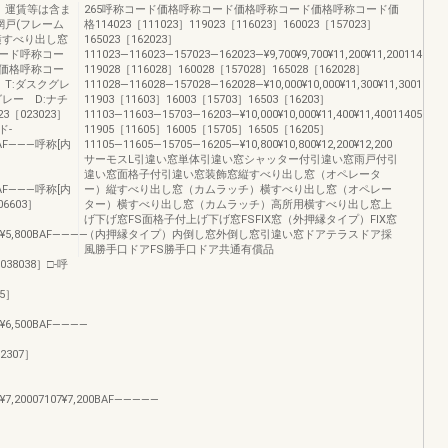
、運賃等は含ま
265呼称コード価格呼称コード価格呼称コード価格呼称コード価
網戸(フレーム
格114023［111023］119023［116023］160023［157023］
横すべり出し窓
165023［162023］
ード呼称コー
111023―116023―157023―162023―¥9,700¥9,700¥11,200¥11,20011402
価格呼称コー
119028［116028］160028［157028］165028［162028］
T:ダスクグレ
111028―116028―157028―162028―¥10,000¥10,000¥11,300¥11,300114
レー D:ナチ
11903［11603］16003［15703］16503［16203］
［023023］
11103―11603―15703―16203―¥10,000¥10,000¥11,400¥11,40011405［1
ド-
11905［11605］16005［15705］16505［16205］
00BAF―――呼称[内
11105―11605―15705―16205―¥10,800¥10,800¥12,200¥12,200
サーモスL引違い窓単体引違い窓シャッター付引違い窓雨戸付引
違い窓面格子付引違い窓装飾窓縦すべり出し窓（オペレータ
00BAF―――呼称[内
ー）縦すべり出し窓（カムラッチ）横すべり出し窓（オペレー
06603］
ター）横すべり出し窓（カムラッチ）高所用横すべり出し窓上
げ下げ窓FS面格子付上げ下げ窓FSFIX窓（外押縁タイプ）FIX窓
03¥5,800BAF――――
（内押縁タイプ）内倒し窓外倒し窓引違い窓ドアテラスドア採
風勝手口ドアFS勝手口ドア共通有償品
038038］□-呼
05］
05¥6,500BAF――――
02307］
］
07¥7,20007107¥7,200BAF―――――
］