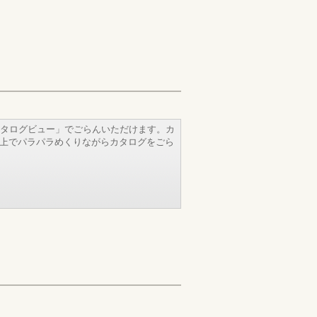
タログビュー」でごらんいただけます。カ
b上でパラパラめくりながらカタログをごら