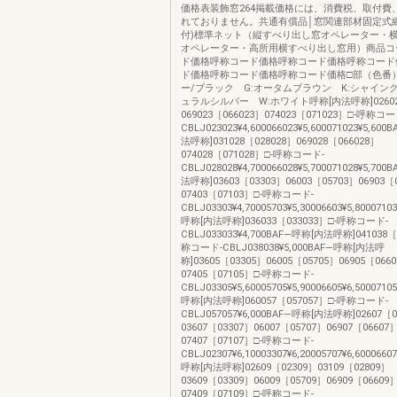
価格表装飾窓264掲載価格には、消費税、取付費
れておりません。共通有償品│窓関連部材固定式
付)標準ネット（縦すべり出し窓オペレーター・
オペレーター・高所用横すべり出し窓用）商品コ
ド価格呼称コード価格呼称コード価格呼称コード
ド価格呼称コード価格呼称コード価格□部（色番）
ー/ブラック G:オータムブラウン K:シャイング
ュラルシルバー W:ホワイト呼称[内法呼称]026023
069023［066023］074023［071023］□-呼称コー
CBLJ023023¥4,600066023¥5,600071023¥5,6
法呼称]031028［028028］069028［066028］
074028［071028］□-呼称コード-
CBLJ028028¥4,700066028¥5,700071028¥5,7
法呼称]03603［03303］06003［05703］06903［
07403［07103］□-呼称コード-
CBLJ03303¥4,70005703¥5,30006603¥5,800071
呼称[内法呼称]036033［033033］□-呼称コード-
CBLJ033033¥4,700BAF―呼称[内法呼称]041038［
称コード-CBLJ038038¥5,000BAF―呼称[内法呼
称]03605［03305］06005［05705］06905［066
07405［07105］□-呼称コード-
CBLJ03305¥5,60005705¥5,90006605¥6,500071
呼称[内法呼称]060057［057057］□-呼称コード-
CBLJ057057¥6,000BAF―呼称[内法呼称]02607［
03607［03307］06007［05707］06907［06607
07407［07107］□-呼称コード-
CBLJ02307¥6,10003307¥6,20005707¥6,600066
呼称[内法呼称]02609［02309］03109［02809］
03609［03309］06009［05709］06909［06609
07409［07109］□-呼称コード-