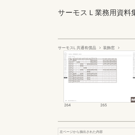
サーモスＬ業務用資料集（完成
サーモスL 共通有償品
装飾窓
264
265
左ページから抽出された内容