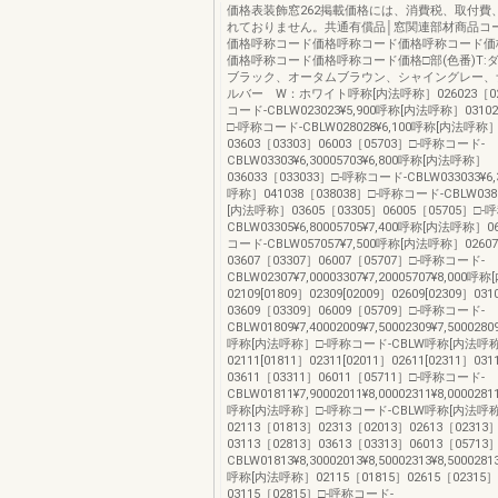
価格表装飾窓262掲載価格には、消費税、取付費
れておりません。共通有償品│窓関連部材商品コ
価格呼称コード価格呼称コード価格呼称コード価
価格呼称コード価格呼称コード価格□部(色番)T:
ブラック、オータムブラウン、シャイングレー、
ルバー W：ホワイト呼称[内法呼称］026023［02
コード-CBLW023023¥5,900呼称[内法呼称］03102
□-呼称コード-CBLW028028¥6,100呼称[内法呼称
03603［03303］06003［05703］□-呼称コード-
CBLW03303¥6,30005703¥6,800呼称[内法呼称］
036033［033033］□-呼称コード-CBLW033033¥6
呼称］041038［038038］□-呼称コード-CBLW0380
[内法呼称］03605［03305］06005［05705］□
CBLW03305¥6,80005705¥7,400呼称[内法呼称］0
コード-CBLW057057¥7,500呼称[内法呼称］02607
03607［03307］06007［05707］□-呼称コード-
CBLW02307¥7,00003307¥7,20005707¥8,000
02109[01809］02309[02009］02609[02309］03
03609［03309］06009［05709］□-呼称コード-
CBLW01809¥7,40002009¥7,50002309¥7,50002809
呼称[内法呼称］□-呼称コード-CBLW呼称[内法呼
02111[01811］02311[02011］02611[02311］03
03611［03311］06011［05711］□-呼称コード-
CBLW01811¥7,90002011¥8,00002311¥8,00002811
呼称[内法呼称］□-呼称コード-CBLW呼称[内法呼
02113［01813］02313［02013］02613［02313
03113［02813］03613［03313］06013［0571
CBLW01813¥8,30002013¥8,50002313¥8,50002813
呼称[内法呼称］02115［01815］02615［02315］
03115［02815］□-呼称コード-