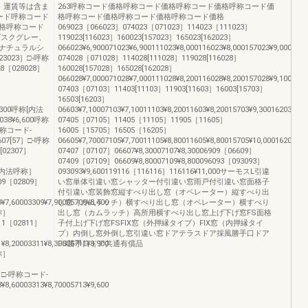
、運賃等は含ま
263呼称コード価格呼称コード価格呼称コード価格呼称コード価
ード呼称コード
格呼称コード価格呼称コード価格呼称コード価格
格呼称コード
069023［066023］074023［071023］114023［111023］
ダスクグレー、
119023[116023］160023[157023］165023[162023］
ナチュラルシ
066023¥6,900071023¥6,900111023¥8,000116023¥8,000157023¥9,00016
3023］□-呼称
074028［071028］114028[111028］119028[116028］
8［028028］
160028[157028］165028[162028］
］
066028¥7,000071028¥7,000111028¥8,200116028¥8,200157028¥9,10016
07403［07103］11403[11103］11903[11603］16003[15703］
16503[16203］
,300呼称[内法
06603¥7,10007103¥7,10011103¥8,20011603¥8,20015703¥9,30016203¥9
38¥6,600呼称
07405［07105］11405［11105］11905［11605］
-呼称コード-
16005［15705］16505［16205］
607[57］□-呼称
06605¥7,70007105¥7,70011105¥8,80011605¥8,80015705¥10,00016205¥
[02307］
07407［07107］06607¥8,30007107¥8,30006909［06609］
07409［07109］06609¥8,80007109¥8,800096093［093093］
呼称[内法呼称］
093093¥9,600119116［116116］116116¥11,000サーモスL引違
109［02809］
い窓単体引違い窓シャッター付引違い窓雨戸付引違い窓面格子
付引違い窓装飾窓縦すべり出し窓（オペレーター）縦すべり出
¥7,60003309¥7,90005709¥8,400
し窓（カムラッチ）横すべり出し窓（オペレーター）横すべり
称］
出し窓（カムラッチ）高所用横すべり出し窓上げ下げ窓FS面格
111［02811］
子付上げ下げ窓FSFIX窓（外押縁タイプ）FIX窓（内押縁タイ
プ）内倒し窓外倒し窓引違い窓ドアテラスドア採風勝手口ドア
¥8,20003311¥8,30005711¥8,900
FS勝手口ドア共通有償品
称］
］
3］□-呼称コード-
¥8,60003313¥8,70005713¥9,600