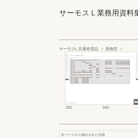
サーモスＬ業務用資料集（完成
サーモスL 共通有償品
装飾窓
262
263
左ページから抽出された内容