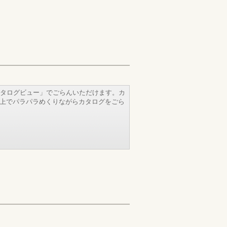
タログビュー」でごらんいただけます。カ
b上でパラパラめくりながらカタログをごら