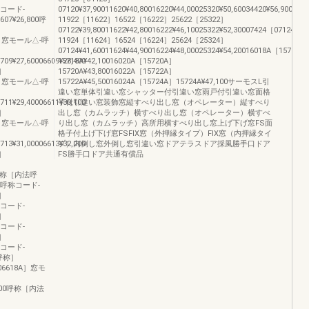
称コード-
07120¥37,90011620¥40,80016220¥44,00025320¥50,60034420¥56,90007
6607¥26,800呼
11922［11622］16522［16222］25622［25322］
07122¥39,80011622¥42,80016222¥46,10025322¥52,30007424［07124］
09］窓モール△-呼
11924［11624］16524［16224］25624［25324］
07124¥41,60011624¥44,90016224¥48,00025324¥54,20016018A［15718A
709¥27,60006609¥28,400
15718A¥42,10016020A［15720A］
1］
15720A¥43,80016022A［15722A］
11］窓モール△-呼
15722A¥45,50016024A［15724A］15724A¥47,100サーモスL引
違い窓単体引違い窓シャッター付引違い窓雨戸付引違い窓面格
711¥29,40006611¥30,100
子付引違い窓装飾窓縦すべり出し窓（オペレーター）縦すべり
3］
出し窓（カムラッチ）横すべり出し窓（オペレーター）横すべ
13］窓モール△-呼
り出し窓（カムラッチ）高所用横すべり出し窓上げ下げ窓FS面
格子付上げ下げ窓FSFIX窓（外押縁タイプ）FIX窓（内押縁タイ
713¥31,00006613¥32,000
プ）内倒し窓外倒し窓引違い窓ドアテラスドア採風勝手口ドア
5］
FS勝手口ドア共通有償品
600呼称［内法呼
△-呼称コード-
称］
称コード-
称］
称コード-
称］
称コード-
法呼称］
［06618A］窓モ
5,900呼称［内法