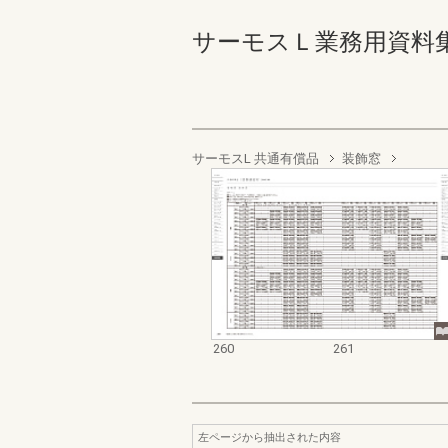
サーモスＬ業務用資料集（完成
サーモスL 共通有償品
装飾窓
260
261
左ページから抽出された内容