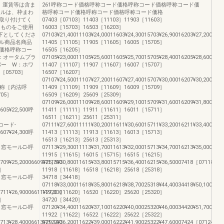
、運賃等は含ま
261呼称コード価格呼称コード価格呼称コード価格呼称コード価
ールは、枠まわ
格呼称コード価格呼称コード価格呼称コード価格
取り付けてく
07403［07103］11403［11103］11903［11603］
るものをご使用
16003［15703］16503［16203］
下としてくださ
07103¥21,40011103¥24,00011603¥24,30015703¥26,90016203¥27,20007
ル商品名商品
11405［11105］11905［11605］16005［15705］
価格呼称コー
16505［16205］
G：オータムブラ
07105¥23,00011105¥25,60011605¥25,70015705¥28,40016205¥28,60007
バー W：ホワ
11407［11107］11907［11607］16007［15707］
［05703］
16507［16207］
07107¥24,50011107¥27,20011607¥27,40015707¥30,00016207¥30,20007
100呼称［内法呼
11409［11109］11909［11609］16009［15709］
705］
16509［16209］25609［25309］
07109¥26,00011109¥28,60011609¥29,10015709¥31,60016209¥31,80025
6605¥22,500呼
11411［11111］11911［11611］16011［15711］
16511［16211］25611［25311］
称コード-
07111¥27,60011111¥30,20011611¥30,60015711¥33,20016211¥33,40025
6607¥24,300呼
11413［11113］11913［11613］16013［15713］
16513［16213］25613［25313］
09］窓モール□-呼
07113¥29,30011113¥31,70011613¥32,00015713¥34,70016213¥35,00025
11915［11615］16015［15715］16515［16215］
709¥25,20006609¥25,700
07115¥30,80011615¥33,80015715¥36,40016215¥36,50007418［07118］
1］
11918［11618］16518［16218］25618［25318］
11］窓モール□-呼
34718［34418］
07118¥33,00011618¥35,80016218¥38,70025318¥44,40034418¥50,10007
711¥26,90006611¥27,300
11920［11620］16520［16220］25620［25320］
3］
34720［34420］
13］窓モール□-呼
07120¥34,40011620¥37,10016220¥40,00025320¥46,00034420¥51,70007
11922［11622］16522［16222］25622［25322］
713¥28,40006613¥29,100
07122¥36,20011622¥39,00016222¥41,90025322¥47,60007424［07124］