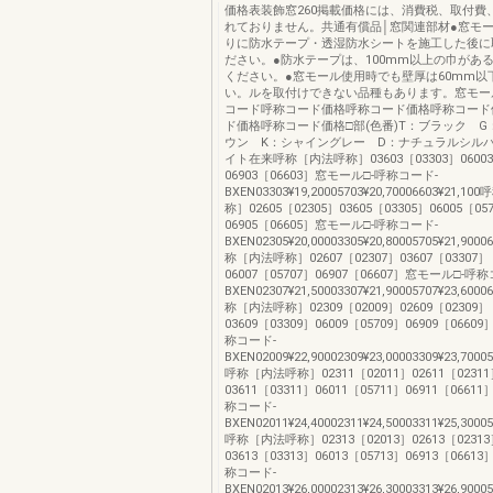
価格表装飾窓260掲載価格には、消費税、取付費
れておりません。共通有償品│窓関連部材●窓モ
りに防水テープ・透湿防水シートを施工した後に
ださい。●防水テープは、100mm以上の巾があ
ください。●窓モール使用時でも壁厚は60mm以
い。ルを取付けできない品種もあります。窓モー
コード呼称コード価格呼称コード価格呼称コード
ド価格呼称コード価格□部(色番)T：ブラック 
ウン K：シャイングレー D：ナチュラルシル
イト在来呼称［内法呼称］03603［03303］06003
06903［06603］窓モール□-呼称コード-
BXEN03303¥19,20005703¥20,70006603¥21,
称］02605［02305］03605［03305］06005［05
06905［06605］窓モール□-呼称コード-
BXEN02305¥20,00003305¥20,80005705¥21,9000
称［内法呼称］02607［02307］03607［03307］
06007［05707］06907［06607］窓モール□-呼
BXEN02307¥21,50003307¥21,90005707¥23,6000
称［内法呼称］02309［02009］02609［02309］
03609［03309］06009［05709］06909［066
称コード-
BXEN02009¥22,90002309¥23,00003309¥23,70005
呼称［内法呼称］02311［02011］02611［0231
03611［03311］06011［05711］06911［066
称コード-
BXEN02011¥24,40002311¥24,50003311¥25,30005
呼称［内法呼称］02313［02013］02613［0231
03613［03313］06013［05713］06913［066
称コード-
BXEN02013¥26,00002313¥26,30003313¥26,90005