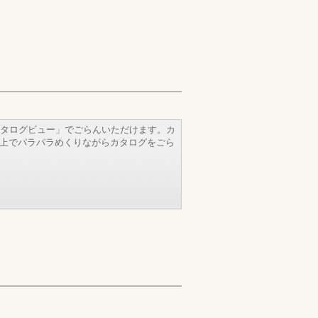
タログビュー」でごらんいただけます。カ
b上でパラパラめくりながらカタログをごら