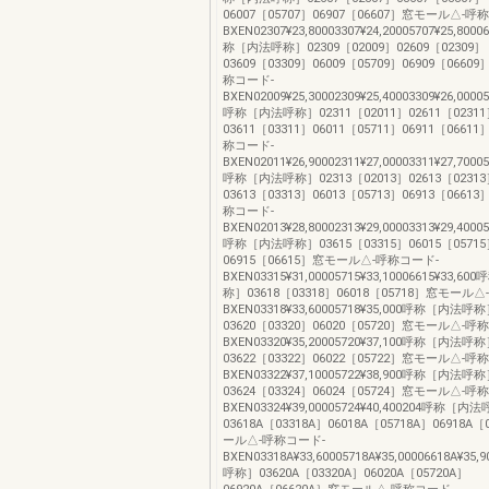
06007［05707］06907［06607］窓モール△-呼
BXEN02307¥23,80003307¥24,20005707¥25,8000
称［内法呼称］02309［02009］02609［02309］
03609［03309］06009［05709］06909［066
称コード-
BXEN02009¥25,30002309¥25,40003309¥26,00005
呼称［内法呼称］02311［02011］02611［0231
03611［03311］06011［05711］06911［066
称コード-
BXEN02011¥26,90002311¥27,00003311¥27,70005
呼称［内法呼称］02313［02013］02613［0231
03613［03313］06013［05713］06913［066
称コード-
BXEN02013¥28,80002313¥29,00003313¥29,40005
呼称［内法呼称］03615［03315］06015［0571
06915［06615］窓モール△-呼称コード-
BXEN03315¥31,00005715¥33,10006615¥33,
称］03618［03318］06018［05718］窓モール
BXEN03318¥33,60005718¥35,000呼称［内法呼
03620［03320］06020［05720］窓モール△-呼
BXEN03320¥35,20005720¥37,100呼称［内法呼
03622［03322］06022［05722］窓モール△-呼
BXEN03322¥37,10005722¥38,900呼称［内法呼
03624［03324］06024［05724］窓モール△-呼
BXEN03324¥39,00005724¥40,400204呼称［内
03618A［03318A］06018A［05718A］06918A
ール△-呼称コード-
BXEN03318A¥33,60005718A¥35,00006618A¥3
呼称］03620A［03320A］06020A［05720A］