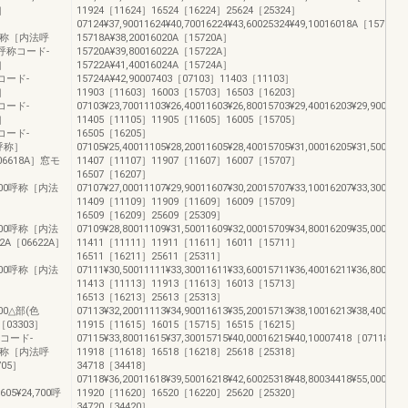
5］
11924［11624］16524［16224］25624［25324］
07124¥37,90011624¥40,70016224¥43,60025324¥49,10016018A［15718A
600呼称［内法呼
15718A¥38,20016020A［15720A］
-呼称コード-
15720A¥39,80016022A［15722A］
称］
15722A¥41,40016024A［15724A］
称コード-
15724A¥42,90007403［07103］11403［11103］
称］
11903［11603］16003［15703］16503［16203］
称コード-
07103¥23,70011103¥26,40011603¥26,80015703¥29,40016203¥29,90007
称］
11405［11105］11905［11605］16005［15705］
称コード-
16505［16205］
法呼称］
07105¥25,40011105¥28,20011605¥28,40015705¥31,00016205¥31,50007
［06618A］窓モ
11407［11107］11907［11607］16007［15707］
16507［16207］
2,700呼称［内法
07107¥27,00011107¥29,90011607¥30,20015707¥33,10016207¥33,30007
11409［11109］11909［11609］16009［15709］
16509［16209］25609［25309］
4,000呼称［内法
07109¥28,80011109¥31,50011609¥32,00015709¥34,80016209¥35,00025
2A［06622A］
11411［11111］11911［11611］16011［15711］
16511［16211］25611［25311］
5,700呼称［内法
07111¥30,50011111¥33,30011611¥33,60015711¥36,40016211¥36,80025
11413［11113］11913［11613］16013［15713］
16513［16213］25613［25313］
,300△部(色
07113¥32,20011113¥34,90011613¥35,20015713¥38,10016213¥38,40025
03303］
11915［11615］16015［15715］16515［16215］
称コード-
07115¥33,80011615¥37,30015715¥40,00016215¥40,10007418［07118］
100呼称［内法呼
11918［11618］16518［16218］25618［25318］
705］
34718［34418］
07118¥36,20011618¥39,50016218¥42,60025318¥48,80034418¥55,00007
6605¥24,700呼
11920［11620］16520［16220］25620［25320］
34720［34420］