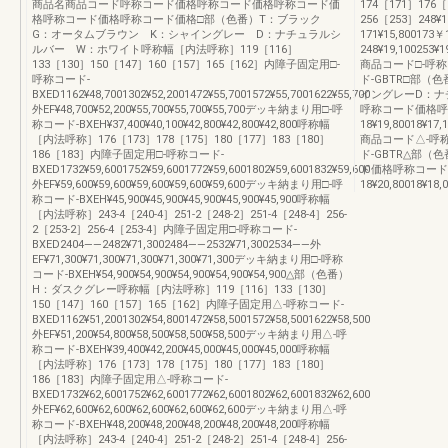
商品名商品コード呼称コード価格呼称コード価格呼称コード価
174［171］176［1
格呼称コード価格呼称コード価格□部（色番）T：ブラック
256［253］248¥1
G：オータムブラウン K：シャイングレー D：ナチュラルシ
171¥15,800173
ルバー W：ホワイト呼称幅［内法呼称］119［116］
248¥19,100
133［130］150［147］160［157］165［162］内障子固定用□-
商品コード□-呼称コ
呼称コード-
ド-GBTR□部
BXED1162¥48,7001302¥52,2001472¥55,7001572¥55,7001622¥55,700
イングレーD：ナ
外EF¥48,700¥52,200¥55,700¥55,700¥55,700デッキ納まり用□-呼
呼称コード価格呼
称コード-BXEH¥37,400¥40,100¥42,800¥42,800¥42,800呼称幅
18¥19,80018¥17,
［内法呼称］176［173］178［175］180［177］183［180］
商品コード△-呼称
186［183］内障子固定用□-呼称コード-
ド-GBTR△部
BXED1732¥59,6001752¥59,6001772¥59,6001802¥59,6001832¥59,600
ド価格呼称コード
外EF¥59,600¥59,600¥59,600¥59,600¥59,600デッキ納まり用□-呼
18¥20,80018¥18,
称コード-BXEH¥45,900¥45,900¥45,900¥45,900¥45,900呼称幅
［内法呼称］243-4［240-4］251-2［248-2］251-4［248-4］256-
2［253-2］256-4［253-4］内障子固定用□-呼称コード-
BXED2404――2482¥71,3002484――2532¥71,3002534――外
EF¥71,300¥71,300¥71,300¥71,300¥71,300デッキ納まり用□-呼称
コード-BXEH¥54,900¥54,900¥54,900¥54,900¥54,900△部（色番）
H：ダスクグレー呼称幅［内法呼称］119［116］133［130］
150［147］160［157］165［162］内障子固定用△-呼称コード-
BXED1162¥51,2001302¥54,8001472¥58,5001572¥58,5001622¥58,500
外EF¥51,200¥54,800¥58,500¥58,500¥58,500デッキ納まり用△-呼
称コード-BXEH¥39,400¥42,200¥45,000¥45,000¥45,000呼称幅
［内法呼称］176［173］178［175］180［177］183［180］
186［183］内障子固定用△-呼称コード-
BXED1732¥62,6001752¥62,6001772¥62,6001802¥62,6001832¥62,600
外EF¥62,600¥62,600¥62,600¥62,600¥62,600デッキ納まり用△-呼
称コード-BXEH¥48,200¥48,200¥48,200¥48,200¥48,200呼称幅
［内法呼称］243-4［240-4］251-2［248-2］251-4［248-4］256-