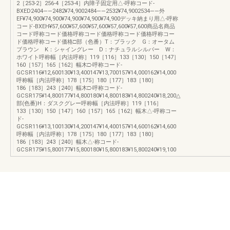
2［253-2］256-4［253-4］内障子固定用△-呼称コード-
BXED2404――2482¥74,9002484――2532¥74,9002534――外
EF¥74,900¥74,900¥74,900¥74,900¥74,900デッキ納まり用△-呼称
コード-BXEH¥57,600¥57,600¥57,600¥57,600¥57,600商品名商品
コード呼称コード価格呼称コード価格呼称コード価格呼称コー
ド価格呼称コード価格□部（色番）T：ブラック G：オータム
ブラウン K：シャイングレー D：ナチュラルシルバー W：
ホワイト呼称幅［内法呼称］119［116］133［130］150［147］
160［157］165［162］幅木□-呼称コード-
GCSR116¥12,600130¥13,400147¥13,700157¥14,000162¥14,000
呼称幅［内法呼称］178［175］180［177］183［180］
186［183］243［240］幅木□-呼称コード-
GCSR175¥14,800177¥14,800180¥14,800183¥14,800240¥18,200△
部(色番)H：ダスクグレー呼称幅［内法呼称］119［116］
133［130］150［147］160［157］165［162］幅木△-呼称コー
ド-
GCSR116¥13,100130¥14,200147¥14,400157¥14,600162¥14,600
呼称幅［内法呼称］178［175］180［177］183［180］
186［183］243［240］幅木△-称コード-
GCSR175¥15,800177¥15,800180¥15,800183¥15,800240¥19,100