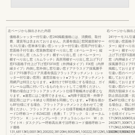
左ページから抽出された内容
右ページから抽出
価格表シャッター付引違い窓240掲載価格には、消費税、取付
241サーモスL
費、運賃等は含まれておりません。共通有償品│窓関連部材サー
付引違い窓面格子
モスL引違い窓単体引違い窓シャッター付引違い窓雨戸付引違い
ター）縦すべり出
窓面格子付引違い窓装飾窓縦すべり出し窓（オペレーター）縦
ーター）横すべり
すべり出し窓（カムラッチ）横すべり出し窓（オペレーター）
上げ下げ窓FS面格
横すべり出し窓（カムラッチ）高所用横すべり出し窓上げ下げ
窓（内押縁タイプ
窓FS面格子付上げ下げ窓FSFIX窓（外押縁タイプ）FIX窓（内押
採風勝手口ドアF
縁タイプ）内倒し窓外倒し窓引違い窓ドアテラスドア採風勝手
掲載しております
口ドアFS勝手口ドア共通有償品フラットアタッチメント（シャ
引違い窓のページ
ッター付引違い窓用）連窓目板セット●フラットアタッチメント
載しております。
用網戸は特注となります。●後付けでBF仕様にする場合は、ガイ
掲載しております
ドレールは既に付いているものをカットしてご使用ください。
引違い窓のページ
手動の場合はフラットアタッチメント仕様手動幅木が必要とな
用四方額縁タイル
ります。●連窓にはご使用できません。●内障子固定用・外障子
防止部品抗菌・抗
固定用にはデッキ納まり用部材を同梱しています。●手動を後か
窓●BF仕様にす
らBF仕様にする場合、フラットアタッチメントと合わせてご使
る場合は、既に付
用ください。フラットアタッチメント仕様手動幅木姿図商品コ
ださい。※電動標
ード□-呼称コード-BZAE□部（色番）T：ブラック G：オータム
ト仕様ガイドレール
ブラウン K：シャイングレーD：ナチュラルシルバー W：ホ
1712¥59,600¥59,
ワイトH：ダスクグレー呼称高出来寸法呼称コード価格呼称コー
2402¥71,300¥71
ド価格
1712¥62,600¥62,
131,68113¥3,00013¥3,200202,38120¥4,80020¥5,100222,58122¥5,50022¥5,700242,7
2402¥74,900