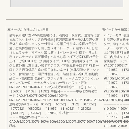
左ページから抽出された内容
右ページから抽出
価格表引違い窓236掲載価格には、消費税、取付費、運賃等は含
237サーモスL
まれておりません。共通有償品│窓関連部材サーモスL引違い窓
付引違い窓面格子
単体引違い窓シャッター付引違い窓雨戸付引違い窓面格子付引
ター）縦すべり出
違い窓装飾窓縦すべり出し窓（オペレーター）縦すべり出し窓
ーター）横すべり
（カムラッチ）横すべり出し窓（オペレーター）横すべり出し
上げ下げ窓FS面格
窓（カムラッチ）高所用横すべり出し窓上げ下げ窓FS面格子付
窓（内押縁タイプ
上げ下げ窓FSFIX窓（外押縁タイプ）FIX窓（内押縁タイプ）内
採風勝手口ドアFS
倒し窓外倒し窓引違い窓ドアテラスドア採風勝手口ドアFS勝手
¥7,20016505217
口ドア共通有償品引違い網戸きれいネット(単体引違い窓・シャ
［171052］［173
ッター付引違い窓・雨戸付引違い窓・装飾引違い窓H用)種類商
［183052］ー
品コード価格□部(色番)T：ブラックG：オータムブラウンK：シ
¥8,400¥8,600¥8,
ャイングレーD：ナチュラルシルバーW：ホワイト呼称
［171072］［173
060032069032074032119032[内法呼称(呼称コード)]［05732］
［183072］ー
［66032］［7132］［1632］中桟付ーーーーー中桟無□-呼称コ
¥9,700¥10,200¥1
ード-CADJ¥5,000¥5,000¥5,000¥6,100呼称
［171092］［173
060052069052074052078052080052083052114052119052128052133052150052160
［183092］［24
法呼称(呼称コード)]［05752］［66052］［7152］［075052］
ーーーーーーーー
［077052］［080052］［111052］［116052］［125052］
¥10,900¥11,200¥
［130052］［147052］［157052］中桟付ーーーーーーーーーー
［171112］［173
ーーー中桟無□-呼称コード-
［183112］［24
CADJ¥6,300¥6,300¥6,300¥6,300¥6,300¥6,300¥7,200¥7,200¥7,500¥7,900¥7,900¥8,400
ーーーーーーーー
呼称
¥11,900¥12,400¥