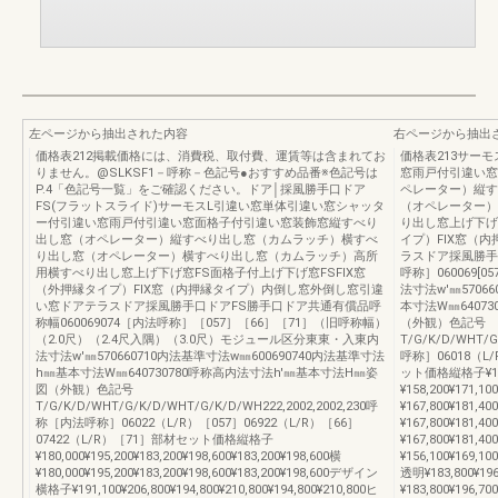
左ページから抽出された内容
右ページから抽出
価格表212掲載価格には、消費税、取付費、運賃等は含まれてお
価格表213サー
りません。@SLKSF1－呼称－色記号●おすすめ品番※色記号は
窓雨戸付引違い窓
P.4「色記号一覧」をご確認ください。ドア│採風勝手口ドア
ペレーター）縦す
FS(フラットスライド)サーモスL引違い窓単体引違い窓シャッタ
（オペレーター）
ー付引違い窓雨戸付引違い窓面格子付引違い窓装飾窓縦すべり
り出し窓上げ下げ
出し窓（オペレーター）縦すべり出し窓（カムラッチ）横すべ
イプ）FIX窓（
り出し窓（オペレーター）横すべり出し窓（カムラッチ）高所
ラスドア採風勝手
用横すべり出し窓上げ下げ窓FS面格子付上げ下げ窓FSFIX窓
呼称］060069[05
（外押縁タイプ）FIX窓（内押縁タイプ）内倒し窓外倒し窓引違
法寸法w'㎜5706
い窓ドアテラスドア採風勝手口ドアFS勝手口ドア共通有償品呼
本寸法W㎜6407
称幅060069074［内法呼称］［057］［66］［71］（旧呼称幅）
（外観）色記号
（2.0尺）（2.4尺入隅）（3.0尺）モジュール区分東東・入東内
T/G/K/D/WHT/G
法寸法w'㎜570660710内法基準寸法w㎜600690740内法基準寸法
呼称］06018（L/
h㎜基本寸法W㎜640730780呼称高内法寸法h'㎜基本寸法H㎜姿
ット価格縦格子¥158,2
図（外観）色記号
¥158,200¥171,
T/G/K/D/WHT/G/K/D/WHT/G/K/D/WH222,2002,2002,230呼
¥167,800¥181,4
称［内法呼称］06022（L/R）［057］06922（L/R）［66］
¥167,800¥181,4
07422（L/R）［71］部材セット価格縦格子
¥167,800¥181,4
¥180,000¥195,200¥183,200¥198,600¥183,200¥198,600横
¥156,100¥169
¥180,000¥195,200¥183,200¥198,600¥183,200¥198,600デザイン
透明¥183,800¥196
横格子¥191,100¥206,800¥194,800¥210,800¥194,800¥210,800ヒ
¥183,800¥196,7