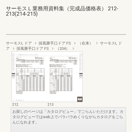
サーモスＬ業務用資料集（完成品価格表） 212-
213(214-215)
サーモスL ドア
採風勝手口ドア FS
（在来）
サーモスL ド
ア
採風勝手口ドア FS
（204）
212
213
お探しのページは「カタログビュー」でごらんいただけます。カ
タログビューではweb上でパラパラめくりながらカタログをごら
んになれます。