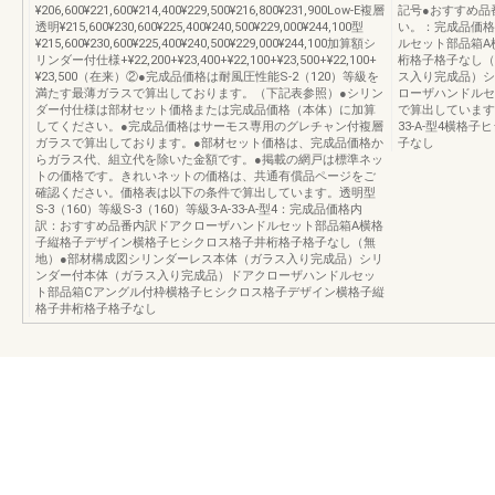
¥206,600¥221,600¥214,400¥229,500¥216,800¥231,900Low-E複層
記号●おすすめ品
透明¥215,600¥230,600¥225,400¥240,500¥229,000¥244,100型
い。：完成品価格
¥215,600¥230,600¥225,400¥240,500¥229,000¥244,100加算額シ
ルセット部品箱A
リンダー付仕様+¥22,200+¥23,400+¥22,100+¥23,500+¥22,100+
桁格子格子なし（
¥23,500（在来）②●完成品価格は耐風圧性能S-2（120）等級を
ス入り完成品）シ
満たす最薄ガラスで算出しております。（下記表参照）●シリン
ローザハンドルセ
ダー付仕様は部材セット価格または完成品価格（本体）に加算
で算出しています。透
してください。●完成品価格はサーモス専用のグレチャン付複層
33-A-型4横
ガラスで算出しております。●部材セット価格は、完成品価格か
子なし
らガラス代、組立代を除いた金額です。●掲載の網戸は標準ネッ
トの価格です。きれいネットの価格は、共通有償品ページをご
確認ください。価格表は以下の条件で算出しています。透明型
S-3（160）等級S-3（160）等級3-A-33-A-型4：完成品価格内
訳：おすすめ品番内訳ドアクローザハンドルセット部品箱A横格
子縦格子デザイン横格子ヒシクロス格子井桁格子格子なし（無
地）●部材構成図シリンダーレス本体（ガラス入り完成品）シリ
ンダー付本体（ガラス入り完成品）ドアクローザハンドルセッ
ト部品箱Cアングル付枠横格子ヒシクロス格子デザイン横格子縦
格子井桁格子格子なし