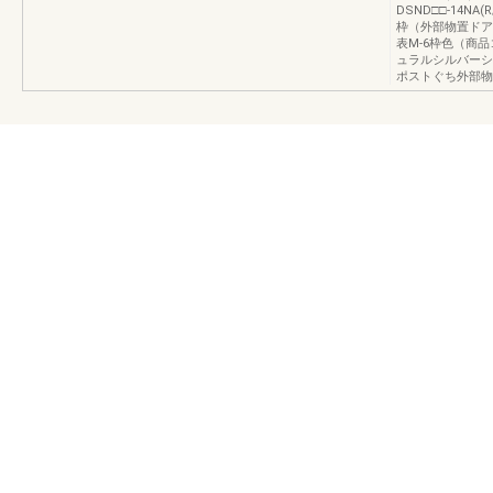
DSND□□-14NA(R/
枠（外部物置ドア
表M-6枠色（商
ュラルシルバーシ
ポストぐち外部物