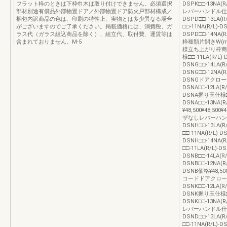
フラット枠のときは下枠巾木は取り付けできません。必須選択
DSPK□□-13NA(
部材別途有償品外部物置ドア／外部物置ドア防火戸部材構成／
レバーハンドル仕様□□-
梱包内訳商品の色は、印刷の特性上、実物とは多少異なる場合
DSPD□□-13LA(
がございますのでご了承ください。掲載価格には、消費税、ガ
□□-11NA(R/L)-D
ラス代（ガラス組込商品を除く）、組立代、取付費、運賃等は
DSPD□□-14NA(R/
含まれておりません。M-5
枠種類片開きW(mm)6
様立ち上がり枠商
様□□-11LA(R/L)-
DSNG□□-14LA(R
DSNG□□-12NA(R/
DSNGドアクローザ
DSNA□□-12LA(R/
DSNA握り玉仕様□□-1
DSNA□□-13NA(R
¥48,500¥48,
ザなしレバーハンドル仕様
DSNH□□-13LA(
□□-11NA(R/L)-D
DSNH□□-14N
□□-11LA(R/L)-DS
DSNB□□-14LA(R
DSNB□□-12NA(R/
DSNB価格¥48,50
コードドアクローザ
DSNK□□-12LA(R/
DSNK握り玉仕様□□-1
DSNK□□-13NA(
レバーハンドル仕様□□-
DSND□□-13LA(
□□-11NA(R/L)-D