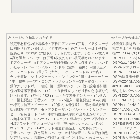
左ページから抽出された内容
右ページから抽出
設定部材梱包内訳備考枠・下枠用アンカー●丁番、ドアクローザ
枠種類片開きW(mm)6
は同梱されていません。ドア本体－●丁番スペーサーは丁番1箇
様立ち上がり枠商
所あたりドア本体に2枚取り付けられています。丁番－●2枚入り
様□□-11LA(R/L)-
●高さ調整スペーサーは丁番1枚あたりに2枚同梱されています。
DSPG□□-14LA(R
ドアクローザ－●ドアクローザ付仕様のときに必要です。ハンド
DSPG□□-12NA(R/
ルセットレバーハンドル・ハンドル（室外・室内）－握り玉／
DSPGドアクローザ
ケースハンドル・握り玉（室外）・ケースハンドル（室内）・
DSPA□□-12LA(R/
ラッチ箱錠－シリンダーセット・シリンダー1個・オーナーキー
DSPA握り玉仕様□□-1
1本・標準キー4本・コンストラクションキー3本－箱錠セット・
DSPA□□-13NA(R
鎌付きデッドボルト箱錠1個・標準サムターン1個－設定部材梱
¥89,000¥89,
包内訳備考下枠巾木－●k2・ｋ３仕様立ち上がり枠のとき取り付
ザなしレバーハンドル仕様
けられます。●見付け100mm上・たて枠用アンカー－●15個入
DSPH□□-13LA(
り（梱包発注）丁番スペーサー－●5組入（梱包発注）※2枚1組
□□-11NA(R/L)-D
仕様高さ調整スペーサー－●20個入（梱包発注）部材構成必須選
DSPH□□-14N
択部材枠ドア本体丁番ドアクローザハンドルセットシリンダー
□□-11LA(R/L)-DS
セット箱錠セット下枠巾木断熱性能枠形状k2立ち上がりアング
DSPB□□-14LA(R
ル無本体丁番－レバーDN（１ロック）標準サムターン下枠巾木
DSPB□□-12NA(R/
※k3フラットドアクローザ握り玉（室内側はケースハンドル）
DSPB価格¥89,00
W（１ロック）－k4フラット別途有償品上・たて枠用アンカー
コードドアクローザ
丁番スペーサー高さ調整スペーサー※外部物置ドア防火戸は個別
DSPK□□-12LA(R/
認定品のため、掲載外の有償品の取り付けは認められません。※
DSPK握り玉仕様□□-1