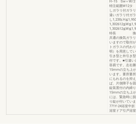
H−15 Sw＝W/
特注範囲W12タ
しガラリ付ガラリ
違いガラリ付ガラ
し1,230≦H≦1,95
1,302612≦W≦1,
1,302612≦W≦1,
特長 換気ガ
共通の換気ガラリ
いますので取
トガラスの代わり
明）を用意してい
引き型と外引き型
付です。■引違い
容易です。左右勝
15mmの立ち上
います。要所要所
にもれるのを抑え
ば、片側障子を固
錠装置付の内締り
15mmの立ち上
には、緊急時に脱
り錠が付いていま
771Y-24浴室
浴室ドア引戸浴室