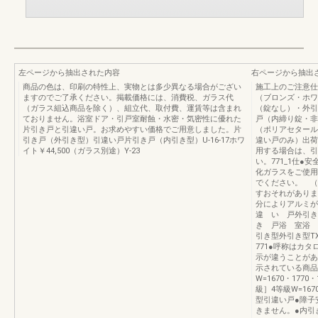
左ページから抽出された内容
右ページから抽出
商品の色は、印刷の特性上、実物とは多少異なる場合がござい
施工上のご注意仕
ますのでご了承ください。掲載価格には、消費税、ガラス代
（ブロンズ・ホワ
（ガラス組込商品を除く）、組立代、取付費、運賃等は含まれ
（錠なし）・外引
ておりません。浴室ドア・引戸室耐蝕・水密・気密性に優れた
戸（内締り錠・非
片引き戸と引違い戸。お求めやすい価格でご用意しました。片
（ポリアセタール
引き戸（外引き型）引違い戸片引き戸（内引き型）U-16-17ホワ
違い戸のみ）出荷
イト￥44,500（ガラス別途）Y-23
用する場合は、引
い。771_1仕
化ガラスをご使用
でください。 （
すおそれがありま
分によりアルミ
違 い 戸外引
き 戸浴 室浴 室
引き型外引き型TX
771●呼称はカ
示が違うことがあ
示されている商品
W=1670・17
級］4等級W=1
型引違い戸●障子安
きません。●内引き 