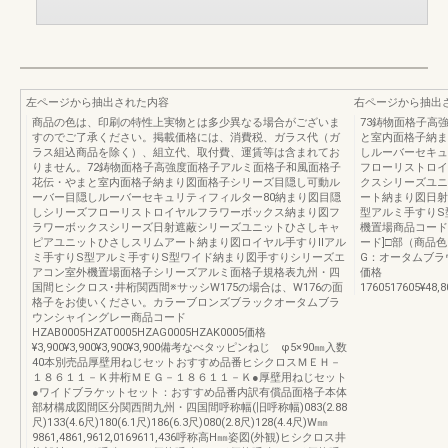
左ページから抽出された内容
右ページから抽出
商品の色は、印刷の特性上実物とは多少異なる場合がございま
73鋳物面格子高
すのでご了承ください。掲載価格には、消費税、ガラス代（ガ
と室内面格子納ま
ラス組込商品を除く）、組立代、取付費、運賃等は含まれてお
しルーバーセキュ
りません。72鋳物面格子高強度面格子アルミ面格子和風面格子
フローリストロイ
花伝・やまと室内面格子納まり図面格子シリーズ目隠し可動ル
クスシリーズユニ
ーバー目隠しルーバーセキュリティフィルター80納まり図目隠
ート納まり図日射
しシリーズフローリストロイヤルフラワーボックス納まり図フ
型アルミ手すりS
ラワーボックスシリーズ日射遮蔽シリーズユニットひさしキャ
機置場商品コード
ピアユニットひさしスリムアート納まり図ロイヤル手すりⅡアル
ード]□部（商品
ミ手すりS型アルミ手すりS型ワイド納まり図手すりシリーズエ
G：オータムブラウン
アコン室外機置場面格子シリーズアルミ面格子規格表九州・四
価格
国間ヒシクロス･井桁関西間※サッシW175の場合は、W176の面
1760517605¥48,8
格子をお使いください。カラーブロンズブラックオータムブラ
ウンシャイングレー商品コード
HZAB0005HZAT0005HZAG0005HZAK0005価格
¥3,900¥3,900¥3,900¥3,900備考なべタッピンねじ φ5×90㎜入数
40本別売品厚壁用ねじセットおすすめ品番ヒシクロスＭＥＨ－
１８６１１－Ｋ井桁ＭＥＧ－１８６１１－Ｋ●厚壁用ねじセット
●ワイドブラケットセット：おすすめ品番内訳有償品面格子本体
部材構成図間区分関西間九州・四国間呼称幅(旧呼称幅)083(2.88
尺)133(4.6尺)180(6.1尺)186(6.3尺)080(2.8尺)128(4.4尺)W㎜
9861,4861,9612,0169611,436呼称高H㎜姿図(外観)ヒシクロス井