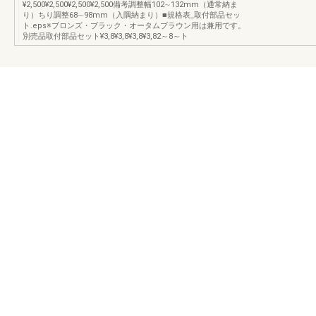
¥2,500¥2,500¥2,500¥2,500備考調整幅102∼132mm（通常納ま
り）ちり調整68∼98mm（入隅納まり）■規格表_取付部品セッ
ト.eps※ブロンズ・ブラック・オータムブラウン用は兼用です。
別売品取付部品セット¥3,8¥3,8¥3,8¥3,82～8～ト