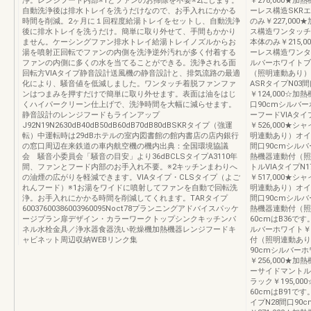
浄。レンジフード内部※1とファンのお掃除を不要※2にします。
￥278,000
自動洗浄後は排水トレイを洗うだけなので、お手入れにかかる
ーレス構造SKR
時間を削減。2ヶ月に１回程度給湯トレイをセットし、自動洗浄
のみ￥227,0
後に排水トレイを洗うだけ。簡単に取り外せて、手間もかかり
ス構造ワンタッチ着
ません。ケーシングファン排水トレイ給湯トレイノズルからお
本体のみ￥215
湯を噴射正回転でファンの内側を洗浄逆外汚れが多く付着する
ーレス構造ワンタッ
ファンの内側に多くの水を当てることができる。洗浄される面
ルバーホワイトブラ
回転方VIAタイプ静音設計送風機の静音設計と、排気流路の最適
（照明連動あり）
化により、騒音値を低減しました。ワンタッチ着脱ファンファ
ASRタイプN03
ンはつまみを押すだけで簡単に取り外せます。表面は油をはじ
￥124,000☆
くハイパークリーン仕上げで、洗浄時間を大幅に減らせます。
口90cmシルバー
静音設計のレンジフードもラインアップ
ーフードVIAタイ
J92N19N2630dB40dB50dB60dB70dB80dBSKRタイプ（強運
￥526,000★
転）中運転時は29dBホテルの室内図書館の館内書店の店内銀行
明連動あり）オイ
の窓口周辺在来鉄道の車内航空機の機内出典：全国環境協議
間口90cmシルバー
会 騒音小委員会「騒音の目安」より36dBCLSタイプA3110年
熱機器連動付（照
間、ファンとフード内部のお手入れ不要。※2キッチンまわりへ
トルVIAタイプN
の油煙の広がりを軽減できます。VIAタイプ・CLSタイプ（よご
￥517,000★
れんフード）※1お湯をワイドに噴射してファンを自動で回転洗
明連動あり）オイ
浄。お手入れにかかる時間を削減してくれます。TARタイプ
間口90cmシルバー
60037600386003960095Noct78プランニングアドバイスパッケ
熱機器連動付（照
ージプラン扉デザイン・カラーワークトップシンクキッチンパ
60cmはB36で
ネル水栓金具／浄水器食器洗い乾燥機加熱機器レンジフードキ
ルバーホワイト￥3
ャビネット周辺収納WEBリンク集
付（照明連動あり
90cmシルバーホ
￥256,000
ーサイドマントル
ラック￥195,0
60cmはB91
イプN28間口90