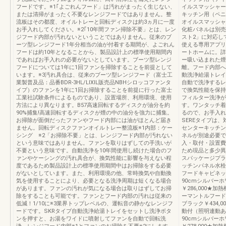
フードです。※1｢よごれんフード」は汚れがまったく生じない、
イルスマッシャー
または清掃がまったく不要なレンジフードではありません。整
キッチン用（ペニ
流板はその都度、オイルトレーと回転ディスクは約3ヵ月に一度
オイルスマッシャ
お手入れしてください。※2｢10年間ファン掃除不要」とは、レン
化粧パネルは別売品
ジフード内部が汚れないということではありません。従来のブ
スト2」に対応し
ーツ型レンジフード1年分相当の油が付着する期間が、よごれん
使える専用アプリ
フードは約10年となることから、製品設計上の標準使用期間内
ートホームに。詳
であればお手入れの必要がないとしています。ブーツ型レンジ
ー吸い込まれた煙
フードについては1年に1回ファンを掃除することを前提として
離。フード内部へ
います。※3汚れ具合は、従来のブーツ型レンジフード（富士工
動洗浄給湯トレイ
業製普及品：品番BDR-3HL/LIXIL販売品NBHシロッコファンタ
自動で洗浄するレ
イプ）のファンを1年に1回お掃除することを前提に行った富士
で換気性能を保持
工業社試験条件によるものであり、設置場所、利用環境、使用
フィルター洗浄が
方法により異なります。B57高速回転するディスクが油分を約
す。ワンタッチ着
90%捕集!高速回転するディスクが煙の中の油分を強力に捕集。
るので、お手入れ
お掃除が面倒だったファンやフード内部には油がほとんど届き
SEREタイプは
ません。回転ディスクファンオイルトレー整流板※1内部：ケー
センターキッチン
シング ※2「お掃除不要」とは、レンジフード内部が汚れない
ネルが別途必要で
という意味ではありません。ファンを取りはずしての手洗いが
入・取付・設置費
不要という意味です。自動洗浄を10年間使用し続けた場合のフ
ため現品と多少異
ァンやケーシングの汚れ具合が、換気性能に影響を与えない程
スパッケージプラ
度であるため製品設計上の標準使用期間中はお掃除をする必要
ッチンパネル水栓
がないとしています。また、利用環境の他、常時換気や自動換
フードキャビネッ
気を使用することにより、必要となる洗浄周期は短くなる場合
90cmシルバーホ
があります。ファンの汚れが気になる場合は取りはずしてお掃
￥286,000
除をすることも可能です。ファンとフード内部の汚れは従来の
ーマントルフードV
低減！1/10に※3業界トップレベルの、運転音の静かなレンジフ
ブラック￥434,
ードです。SKRタイプ自動洗浄給湯トレイをセットし洗浄ボタ
動付（照明連動あ
ンを押すと、お湯をワイドに噴射してファンを自動で回転洗
90cmシルバーホ