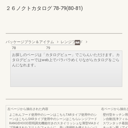
２６ノクトカタログ 78-79(80-81)
パッケージプラン＆アイテム
レンジフード
78
79
お探しのページは「カタログビュー」でごらんいただけます。カ
タログビューではweb上でパラパラめくりながらカタログをごら
んになれます。
左ページから抽出された内容
右ページから抽出
よごれんフード使用中のシーンはこちらTARタイプ使用中のシ
壁付型キッチン用
ーンはこちらSKRタイプ使用中のシーンはこちらレンジフード
ン自動洗浄フィル
RANGEHOOD照明調光機能付きのスタイリッシュな薄型VIAタイ
スワンタッチ着脱
プ洗練されたスリムなフォルムに、高い清掃性を備えたレンジ
キッチン用（アイ