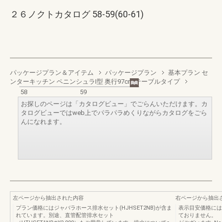
２６ノクトカタログ 58-59(60-61)
パッケージプラン＆アイテム
パッケージプラン
基本プラン セ
ンターキッチン ペニンシュラI型 奥行97cm テーブルタイプ
58
59
お探しのページは「カタログビュー」でごらんいただけます。カ
タログビューではweb上でパラパラめくりながらカタログをごら
んになれます。
左ページから抽出された内容
右ページから抽出
プラン価格にはジャバラホース排水セット(HJHSET2NB)が含ま
表示目安価格には
れています。別途、直管配管排水セット
ておりません。 