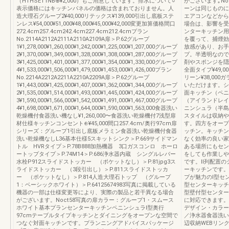
（HTHSET1NB⊕¥2,000）もご用意しています。排水について○
がございます｡N
表示価格にはキッチンパネルの価格は含まれておりません。人
ーンは同じものに
造大理石グループ2¥40,000リテックス¥139,000引出し底板ステ
エアコンなどから
ンレス¥54,000¥51,000¥48,000¥45,000¥42,000変更加算価格間口
場合は、影響を受
272.4cm257.4cm242.4cm227.4cm212.4cmプラン
ンターキッチン用
No.2114A2112A2111A2110A2109A扉＞P.62グループ
を覆って、捕煙効
1¥1,278,000¥1,260,000¥1,242,000¥1,225,000¥1,207,000グループ
放感があり、お手
2¥1,370,000¥1,349,000¥1,328,000¥1,308,000¥1,287,000グループ
プ。半透明なので
3¥1,425,000¥1,401,000¥1,377,000¥1,354,000¥1,330,000グループ
剤やスポンジを隠
4¥1,533,000¥1,506,000¥1,479,000¥1,453,000¥1,426,000プラン
全面タイプ¥49,0
No.2214A2212A2211A2210A2209A扉＞P.62グループ
リーン¥38,00
1¥1,443,000¥1,425,000¥1,407,000¥1,362,000¥1,344,000グループ
いただけます。シ
2¥1,535,000¥1,514,000¥1,493,000¥1,445,000¥1,424,000グループ
面キッチン（ペニ
3¥1,590,000¥1,566,000¥1,542,000¥1,491,000¥1,467,000グループ
（アイランドレイ
4¥1,698,000¥1,671,000¥1,644,000¥1,590,000¥1,563,000食器洗い
ニンシュラ（半島
乾燥機付食器洗い機なし¥1,260,000〜食器洗い乾燥機付7浅型扉
スタイルは収納や
材仕様キッチンコンセント⊕¥45,000間口257.4cm/奥行97cm扉
す。四方をオープ
シリーズ：グループ1引出し底板メラミン食器洗い乾燥機付食器
ッチン。キッチン
洗い乾燥機なしL36基本仕様5スキットシンク＞P.669サイドマン
なく効率の良い家
トル HVRタイプ＞P.78B888加熱機器 3口ガスコンロ ホーロ
ある場所にもセン
ートップタイプ＞P.74M14＞P.686浄水器内蔵 シングルレバー
をしても作業しや
水栓P912スライドストッカー （ポケットなし）＞P.81jpg3ス
です。Ⅱ列配置の
ライドストッカー （3段引出し）＞P.811スライドストッカ
ーキッチンです。
ー （ポケットなし）＞P.814人造大理石トップ （グループ
プが魅力のⅠ型セ
1：ベーシックホワイト）＞P.64125674983写真に掲載している
型センターキッチ
機器の一部は仕様変更等により、実際の製品と若干異なる場合
型壁付型センター
がございます。Noct58写真の扉カラー：グループ1・スムース
に対応できます。
ホワイト基本プランセンターキッチンペニンシュラⅠ型奥行
デザイン・カラー
97cmテーブルタイプキッチンとダイニングをオープンな空間で
／浄水器食器洗い
つなぐ対面キッチンです。プランニングアドバイスパッケージ
辺収納WEBリン