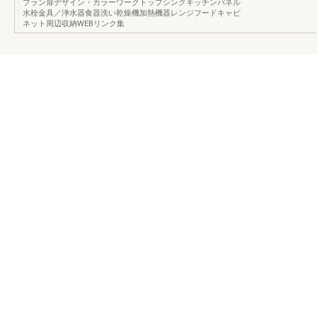
プラン扉デザイン・カラーワークトップシンクキッチンパネル
水栓金具／浄水器食器洗い乾燥機加熱機器レンジフードキャビ
ネット周辺収納WEBリンク集