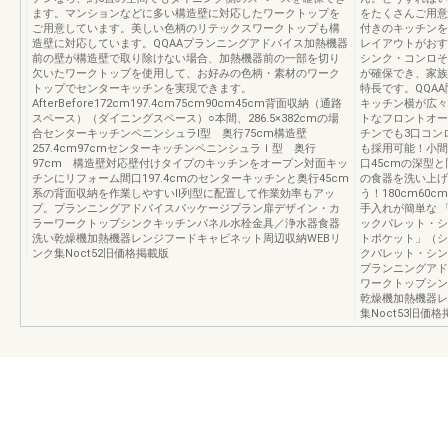
ます。マンションなどに多い構造壁に対応したワークトップを
をたくさんご用意
ご用意しています。美しい色柄のリテックスワークトップも構
付きのキッチンを
造壁に対応しています。QQAAプランニングアドバイス加熱機器
レイアウトがおす
前の壁が構造壁で取り除けない場合、加熱機器前の一部を切り
シンク・コンロそ
欠いたワークトップを使用して、お好みの色柄・素材のワーク
が確保でき、家族
トップでセンターキッチンを実現できます。
特長です。QQA
AfterBefore172cm197.4cm75cm90cm45cm背面収納（通路
キッチン横が広々
スペース）（ダイニングスペース）○本間、286.5×382cmの場
トなフロントオー
合センターキッチンペニンシュラⅠ型 奥行75cm構造壁
チンでも3口コン
257.4cm97cmセンターキッチンペニンシュラＩ型 奥行
も採用可能！小間
97cm 構造壁対応壁付けタイプのキッチンをオープン対面キッ
口45cmの深型
チンにリフォーム間口197.4cmのセンターキッチンと奥行45cm
の食器を洗い上げ
系の背面収納を作業しやすいⅡ列型に配置して作業効率もアッ
う！180cm60
プ。プランニングアドバイスパッケージプラン扉デザイン・カ
手入れが簡単な 「
ラーワークトップシンクキッチンパネル水栓金具／浄水器食器
ックパレット・シ
洗い乾燥機加熱機器レンジフードキャビネット周辺収納WEBリ
トポケット」（シ
ンク集Noct52旧価格掲載版
クパレット・シン
プランニングアド
ワークトップシン
乾燥機加熱機器レ
集Noct53旧価