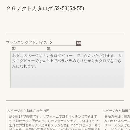
２６ノクトカタログ 52-53(54-55)
プランニングアドバイス
52
53
お探しのページは「カタログビュー」でごらんいただけます。カ
タログビューではweb上でパラパラめくりながらカタログをごら
んになれます。
左ページから抽出された内容
右ページから抽出
約6畳ほどの空間でも、リフォームで対面キッチンにできます
商品の色は印刷の
か？動かせない壁があってもセンターキッチンにできますか？
家の狭いスペース
造作壁の対面キッチンよりもスリムな奥行75cmのセンターキッ
スペースを広げた
チンなら、約6畳の空間でもダイニング側のスペースを確保でき
ん。どうすればい