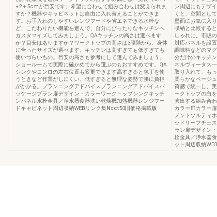
÷2＋5cmが目安です。希望に合わせて組み合わせは変えられま
ン周辺にもデザイ
すか？機器やキャビネットは自由に入れ替えることができま
くと、空間として
す。お手入れのしやすいレンジフードや省エネできる水栓な
壁面にお気に入り
ど、こだわりたい機能を選んで、自分にぴったりなキッチンへ
収納と比較すると
カスタマイズしてみましょう。QAキッチンの高さは選べます
しゃれに。市販の
か？目安はありますか？ワークトップの高さは3段階から、身体
対応パネルを設置
に合ったサイズが選べます。キッチンは高すぎても低すぎても
調味料などのマグ
使いづらいもの。目安の高さも参考にして選んでみましょう。
分だけのキッチン
ショールームで実際に確かめてから選ぶのもおすすめです。QA
ネルヴィータス一
シンクやコンロの左右位置も変更できます高すぎると包丁を使
取り入れて、もっ
うときなど作業がしにくい。低すぎると無理な姿勢で腰に負担
柔らかなベージュ
がかかる。プランニングアドバイスプランニングアドバイスパ
質感で統一し、美
ッケージプラン扉デザイン・カラーワークトップシンクキッチ
ークトップの白を
ンパネル水栓金具／浄水器食器洗い乾燥機加熱機器レンジフー
演出する組み合わ
ドキャビネット周辺収納WEBリンク集Noct50旧価格掲載版
カラー扉カラー扉
メントソルティホ
ッドリーフチェス
ラン扉デザイン・
栓金具／浄水器食
ット周辺収納WEB