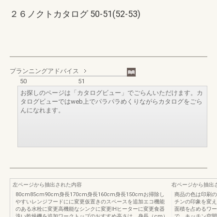
２６ノクトカタログ 50-51(52-53)
プランニングアドバイス
50
51
お探しのページは「カタログビュー」でごらんいただけます。カ
タログビューではweb上でパラパラめくりながらカタログをごら
んになれます。
左ページから抽出された内容
右ページから抽出
80cm85cm90cm身長170cm身長160cm身長150cmお掃除し
商品の色は印刷の
やすいレンジフードにに変更仮置きのスペースを追加エコ機能
チンの印象を変え
のある水栓に変更高機能なシンクに変更IHヒーターに変更食器
面積を占めるワー
洗い乾燥機を追加ワークトップのおすすめ高さは、身長（cm）
で、キッチン空間