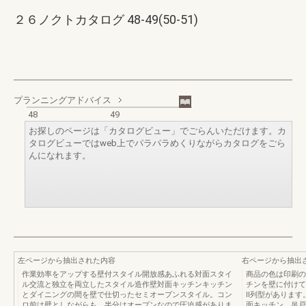
２６ノクトカタログ 48-49(50-51)
プランニングアドバイス
48
49
お探しのページは「カタログビュー」でごらんいただけます。カ
タログビューではweb上でパラパラめくりながらカタログをごら
んになれます。
左ページから抽出された内容
右ページから抽出
作業効率をアップする壁付スタイル開放感あふれる対面スタイ
商品の色は印刷の
ル交流と独立を両立したスタイル造作壁対面キッチンキッチン
チンを壁に付けて
とダイニングの間を壁で仕切ったセミオープンスタイル。コン
Ⅱ列型があります
ロ前は壁としながらも、半分はオープンなので圧迫感がありま
面キッチン。吊戸