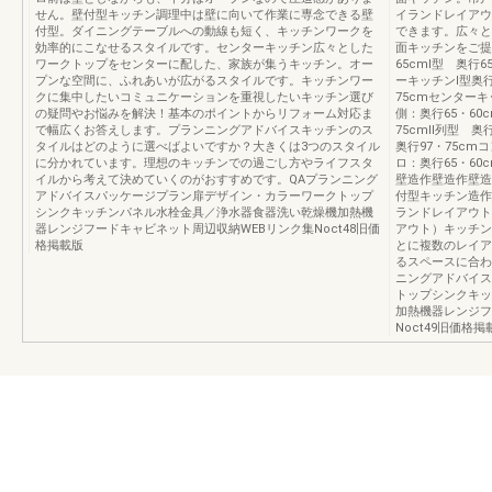
せん。壁付型キッチン調理中は壁に向いて作業に専念できる壁
イランドレイアウ
付型。ダイニングテーブルへの動線も短く、キッチンワークを
できます。広々と
効率的にこなせるスタイルです。センターキッチン広々とした
面キッチンをご提案
ワークトップをセンターに配した、家族が集うキッチン。オー
65cmⅠ型 奥行
プンな空間に、ふれあいが広がるスタイルです。キッチンワー
ーキッチンⅠ型奥行
クに集中したいコミュニケーションを重視したいキッチン選び
75cmセンターキ
の疑問やお悩みを解決！基本のポイントからリフォーム対応ま
側：奥行65・60
で幅広くお答えします。プランニングアドバイスキッチンのス
75cmⅡ列型 奥
タイルはどのように選べばよいですか？大きくは3つのスタイル
奥行97・75cm
に分かれています。理想のキッチンでの過ごし方やライフスタ
ロ：奥行65・6
イルから考えて決めていくのがおすすめです。QAプランニング
壁造作壁造作壁造
アドバイスパッケージプラン扉デザイン・カラーワークトップ
付型キッチン造作
シンクキッチンパネル水栓金具／浄水器食器洗い乾燥機加熱機
ランドレイアウト
器レンジフードキャビネット周辺収納WEBリンク集Noct48旧価
アウト）キッチン
格掲載版
とに複数のレイア
るスペースに合わ
ニングアドバイス
トップシンクキッ
加熱機器レンジフ
Noct49旧価格掲