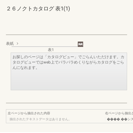
２６ノクトカタログ 表1(1)
表紙
表1
お探しのページは「カタログビュー」でごらんいただけます。カ
タログビューではweb上でパラパラめくりながらカタログをごら
んになれます。
左ページから抽出された内容
右ページから抽出
抽出されたテキストデータはありません。
����.��シス