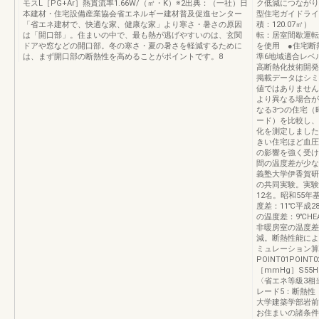
モスL［PG+Ar］熱貫流率1.66W/（㎡・K）※2出典：（一社）日
ク低減につながりま
本建材・住宅設備産業協会省エネルギー建材普及促進センター
型住宅ガイドライ
「省エネ建材で、快適な家、健康な家」より寒さ・暑さの原因
積：120.07㎡
は「開口部」。住まいの中で、最も熱が逃げやすいのは、玄関
転：居室間歇運転
ドアや窓などの開口部。冬の寒さ・夏の暑さを軽減するために
を使用 ●住宅断
は、まず開口部の断熱性を高めることがポイントです。8
準6地域適合レベ
高断熱化技術開発委
掲載データはシミ
値ではありません
より異なる場合が
なる3つの住宅（昭
ード）を比較し、
化を測定しました
きい住宅ほど血圧
の影響を強く受け
間の温度差が少な
義塾大学伊香賀研究
の共同実験。実験期
12名。昭和55
度差：11℃平成
の温度差：9℃HE
非暖房室の温度差
減。断熱性能によ
ミュレーション算
POINT01POINT
［mmHg］S55H
〈省エネ等級3相
レード5：断熱性
大学建築学部岩前
お住まいの諸条件