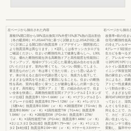
左ページから抽出された内容
右ページから抽出
屋根5%開口部から58%流出換気15%外壁15%床7%熱の流出割合
改善率=前の住ま
［冬の暖房時］※1JISA4710に基づく試験またはJISA2102に基
住宅の断熱性低高
づく計算による開口部の熱貫流率（ドアデザイン・開閉形式に
の冷えアレルギー
より熱貫流率は異なります。）※2詳しくは各サッシカタログを
4グレード5症状が
ご確認ください。住まいの断熱性向上で健康な暮らしへ。LIXIL
生カビを食べるダ
では、優れた断熱性能を誇る高断熱ドアと高性能窓を性能別に
ど、アレルギーや
ラインアップ。地域やプランに応じた最適な組み合わせをお選
り20℃0℃10
びいただけます。室内が寒くても、ついつい我慢してしまう。
ルトイレ温度差1
要注意なのがこの「冬は寒くて当たり前」という思い込みで
イニング和室玄関
す。体が冷えると血行や代謝が悪くなり、免疫力も低下して、
熱の家住まいの高
さまざまな病気を引き起こす要因になることも。住まいの断熱
タによると、高断
性を高め、室内を暖かく保つことが健康な暮らしの第一歩とな
アトピー性皮膚炎
ります。高性能な「玄関ドア」と「窓」の組み合わせで、住ま
いう割合が多いこ
い全体を快適に。高断熱性能窓玄関ドアグランデル2【スタンダ
て、さまざまな症
ード仕様】熱貫流率1.10〜1.66W/（㎡・K）※1グランデル2【ハ
果FEATURE0
イグレード仕様】熱貫流率0.79〜1.12W/（㎡・K）※1レガリス
っておくと、湿気
［5層+Ar］熱貫流率0.55W/（㎡・K）※2樹脂窓EW［TG+Ar］熱
んそくを引き起こ
貫流率0.86W/（㎡・K）※2高性能窓TW［TG+Ar］熱貫流率
抑えることで、カ
1.04W/（㎡・K）※2樹脂窓EW［PG+Ar］熱貫流率1.27W/
て、カビ・ダニの
（㎡・K）※2高性能窓TW［PG+Ar］熱貫流率1.44W/（㎡・K）
高い住まいなら、
※2ジエスタ2【k2仕様】熱貫流率1.79〜W/（㎡・K）※1ジエス
きのヒンヤリ感を
タ2【k4仕様】熱貫流率2.04〜W/（㎡・K）※1サーモスⅡ-Hサー
変動し、脳卒中や