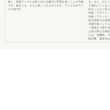
後に、再度アングルを取り付ける施工の手間を省くことが可能
す。また、ポスト
です。納まりも、さらに美しく仕上がります。アングル付アン
で濡れにくくなっ
グル無122
折ることなく投入
外観（ブラウン）
外観（ブラック）
防火地域では使用
共通仕様ハンドル
一覧納まり図寸法
は多少異なる場合
には、消費税、ガ
取付費、運賃等は