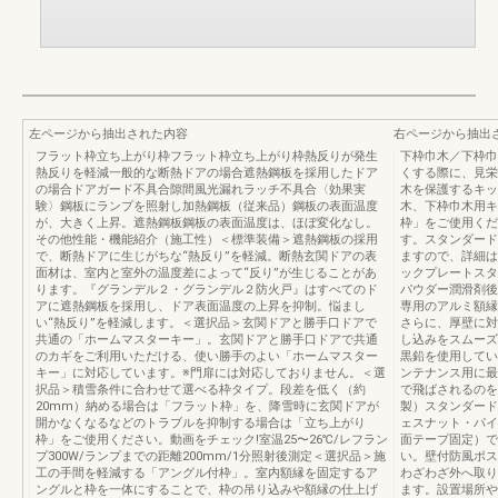
左ページから抽出された内容
右ページから抽出
フラット枠立ち上がり枠フラット枠立ち上がり枠熱反りが発生
下枠巾木／下枠巾
熱反りを軽減一般的な断熱ドアの場合遮熱鋼板を採用したドア
くする際に、見栄
の場合ドアガード不具合隙間風光漏れラッチ不具合〈効果実
木を保護するキッ
験〉鋼板にランプを照射し加熱鋼板（従来品）鋼板の表面温度
木、下枠巾木用キ
が、大きく上昇。遮熱鋼板鋼板の表面温度は、ほぼ変化なし。
枠」をご使用くだ
その他性能・機能紹介（施工性）＜標準装備＞遮熱鋼板の採用
す。スタンダード
で、断熱ドアに生じがちな“熱反り”を軽減。断熱玄関ドアの表
ますので、詳細は
面材は、室内と室外の温度差によって“反り”が生じることがあ
ックプレートスタ
ります。『グランデル２・グランデル２防火戸』はすべてのド
パウダー潤滑剤後
アに遮熱鋼板を採用し、ドア表面温度の上昇を抑制。悩まし
専用のアルミ額縁
い“熱反り”を軽減します。＜選択品＞玄関ドアと勝手口ドアで
さらに、厚壁に対
共通の「ホームマスターキー」。玄関ドアと勝手口ドアで共通
し込みをスムーズ
のカギをご利用いただける、使い勝手のよい「ホームマスター
黒鉛を使用してい
キー」に対応しています。※門扉には対応しておりません。＜選
ンテナンス用に最
択品＞積雪条件に合わせて選べる枠タイプ。段差を低く（約
で飛ばされるのを
20mm）納める場合は「フラット枠」を、降雪時に玄関ドアが
製）スタンダード
開かなくなるなどのトラブルを抑制する場合は「立ち上がり
ェスナット・パイ
枠」をご使用ください。動画をチェック!室温25〜26℃/レフラン
面テープ固定）で
プ300W/ランプまでの距離200mm/1分照射後測定＜選択品＞施
い。壁付防風ポス
工の手間を軽減する「アングル付枠」。室内額縁を固定するア
わざわざ外へ取り
ングルと枠を一体にすることで、枠の吊り込みや額縁の仕上げ
ます。設置場所や