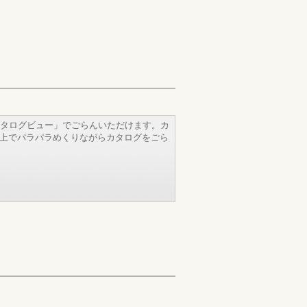
タログビュー」でごらんいただけます。カ
b上でパラパラめくりながらカタログをごら