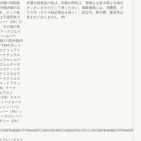
内観120型親
共通仕様商品の色は、印刷の特性上、実物とは多少異なる場合
外観内観132
がございますのでご了承ください。掲載価格には、消費税、ガ
とき、エッジ色
ラス代（ガラス組込商品を除く）、組立代、取付費、運賃等は
は子扉同色で
含まれておりません。85
バー（FA）の
。その他の色
ブラックとなり
目/シルバー
観115型外観内
定下枠巾木シャ
エクリュアイ
ーナチュラル
ュラルシルバ
エルムオータ
ェスナットチ
クリエモカラ
ーククリエダ
マットブラッ
B）チーク
リエラスク
（CB）ラステ
ティークオーク
）シャンパンレ
バー（FA）シ
ユーログレーパ
ボリー（EA）
BCEBFBABBBCFHFAAKERCGBGHDHBHCHAEAEFEDCFCCCBCEBFBABBBCFHFAAKERC
ダスクグレーダスク