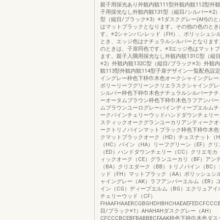
親子用採光あり外観内観111型外観内観112型外観
子用採光なし外観内観131型（縦目/シルバー※2）
型（縦目/ブラック※3）※1ダスクグレー(AH)の
はマットブラックとなります。その他の色のとき
す。※2シャンパンレッド（FH）、ポリッシュシル
とき、エッジ色はナチュラルシルバーとなります
のときは、子扉同色です。※3エッジ色はマット
ます。親子入隅用採光なし外観内観131C型（縦
※2）外観内観132C型（縦目/ブラック※3）外観内
観113型外観内観114型子扉デザイン一覧配色設
イングレー枠色下枠巾木色オークシャイングレー
ボリーリーフグリーンクリエラスクシャイングレ
シルバー枠色下枠巾木色ナチュラルシルバーナチ
ーオータムブラウン枠色下枠巾木色ラフアンバー
ムブラウンユーログレーパインディープエルムチ
ークパインチェリーウッドハンドダウンチェリー
スティックオークグランユーカリアンティークオ
ークトリノパインマットブラック枠色下枠巾木色
クマットブラックオーク（HD）チェスナット（H
（HC）パイン（HA）リーフグリーン（EF）ク
（ED）ハンドダウンチェリー（CC）クリエモカ
ィックオーク（CE）グランユーカリ（BF）アン
（BA）クリエダーク（BB）トリノパイン（BC
ッド（FH）マットブラック（AA）ポリッシュシル
ャイングレー（AK）ラフアンバーエルム（ER）
イン（CG）ディープエルム（BG）エクリュアイ
チェリーウッド（CF）
FHAAFHAAERCGBGHDHBHCHAEAEFEDCFCCC
目/ブラック※1）AHAHAHダスクグレー（AH）
CFCCCBCEBFBABBBCFAAK枠色下枠巾木色