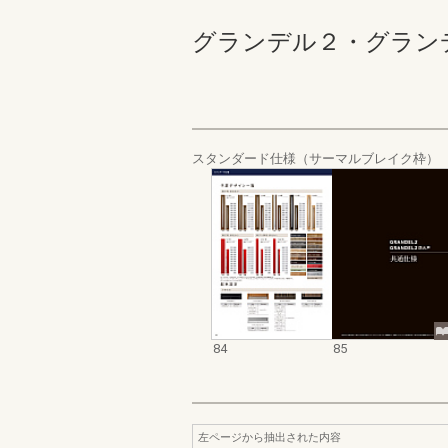
グランデル２・グランデル２
スタンダード仕様（サーマルブレイク枠）
84
85
左ページから抽出された内容