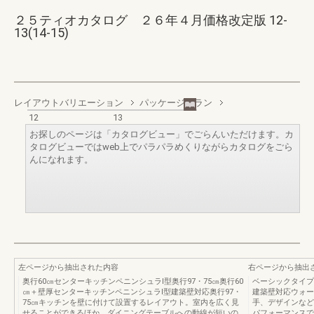
２５ティオカタログ ２６年４月価格改定版 12-
13(14-15)
レイアウトバリエーション
パッケージプラン
12
13
お探しのページは「カタログビュー」でごらんいただけます。カ
タログビューではweb上でパラパラめくりながらカタログをごら
んになれます。
左ページから抽出された内容
右ページから抽出
奥行60㎝センターキッチンペニンシュラⅠ型奥行97・75㎝奥行60
ベーシックタイプ
㎝＋壁厚センターキッチンペニンシュラⅠ型建築壁対応奥行97・
建築壁対応ウォー
75㎝キッチンを壁に付けて設置するレイアウト。室内を広く見
手、デザインなど
せることができるほか、ダイニングテーブルへの動線が短いの
パフォーマンスで