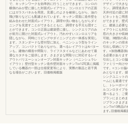
で、キッチンワークを効率的に行うことができます。コンロの
デザインで大きな
横側のみが壁に接した対面式レイアウト。コンロエリアの正面
ラン。調理道具の
にはガラスパネルを用意。見通しのよさを確保しながら、油の
天井付近の梁に対
飛び散りなどにも配慮されています。キッチン背面に造作壁を
ビネットをご用意
組み合わせた対面式レイアウト。調理や洗い物をしながらダイ
ができます。壁式
ニングを見渡すことができるとともに、調理する手元も隠すこ
に。建築上必要な
とができます。コンロ正面は建築壁に接し、シンクエリアのみ
イアウトにも対応
が前方に開けた対面式レイアウト。汚れやすいコンロエリアを
窓の大きさや収納
隠しながら、同時にリビングやダイニングとの一体感を実現し
可能。3種類の高さ
ます。スタンダードな壁付型に加え、ペニンシュラ型をライン
のキッチンの排水
アップ。コンパクトでありながら、選べるレイアウトは4パター
引出し収納にリフ
ンも。建物の構造や間取り、ライフスタイルなどにあわせて最
す。○加熱機器側
適なカタチをご提供します。さまざまな間取りに対応するレイ
る必要があります
アウトバリエーションオープン対面キッチン（ペニンシュラレ
引出しとコンロ脇
イアウト）壁付型キッチン造作壁対面キッチンTio12写真に掲載
ファミリー向けや
している機器の一部は仕様変更等により、実際の製品と若干異
です。○コンロ脇
なる場合がございます。旧価格掲載版
みとなります。据
シンクユニットの
ームにも最適です
し、トレーボード
ルコンロタイプを
選べるよう、ご要
プランにまとめま
ジプランさまざま
ョンTio13商
ます｡旧価格掲載