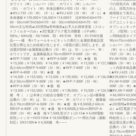
ホワイト（W）シルバー（SⅠ）・ホワイト（W）シルバー
での排気方向（勝
（SⅠ）・ホワイト（W）本体品番RVJ-933（SI・W）（R・L）
の上、排気方向を
★RVJ-733（SI・W）（R・L）★RVJ-633（SI・W）（R・L）★
格情報をで表示し
本体価格￥139,000￥126,000￥114,000寸 法W90×D60×H70・
フードフロアユニ
60・50cmW75×D60×H70・60・50cmW60×D60×H70・60・
ロアユニットセッ
50cm主な特長●LED照明●常時換気●お手入れ簡単塗装（スロッ
オプションキッチ
トフィルターのみ）●3芯電源プラグ電力消費量（０Pa時）
ズ」（Ⅰ型用）シ
50Hz／60Hz強：93/106W、弱：49/51W、常時：31/31W付属
ン同時給排タイプ
品―――備 考○ウォールキャビネットの奥行と金属前幕板設置
90cm75cm6
位置が異なるため段差が生じます。○背面の梁に対応します。必
シルバー（SⅠ）
須選択部材○金属幕板品番の（SⅠ・W）は、SⅠ：シルバー、W：
（W）セット品番高さ
ホワイトです。金属幕板高さ70cm用RFP-9-500F（SI・W）
7337（SI・W）L
★RFP-7-500F（SI・W）★RFP-6-500F（SI・W）★価 格
RVJW-9336（S
￥15,500（￥154,500）￥14,500（￥140,500）￥13,500（￥127,500）
6336（SI・W）L
高さ60cm用RFP-9-400F（SI・W）★RFP-7-400F（SI・W）
ット内容本体品番RV
★RFP-6-400F（SI・W）★価 格
L★RVJ-633（
￥14,500（￥153,500）￥13,500（￥139,500）￥12,000（￥126,000）
￥139,000￥12
高さ50cm用RFP-9-300F（SI・W）★RFP-7-300F（SI・W）
RVJW-9-500F（
★RFP-6-300F（SI・W）★価 格
500F（SI・W）★
￥13,500（￥152,500）￥12,000（￥138,000）￥10,500（￥124,500）
★RVJW-7-400
備 考（ ）は本体との組合せ価格です。オプション品○横幕板
￥66,000￥63,5
品番の（SⅠ・W）は、SⅠ：シルバー、W：ホワイトです。横幕板
60cmW75×D60
高さ70cm用RSP-A-500F（SI・W）★価 格￥8,500高さ60cm
●LED照明●常
用RSP-A-400F（SI・W）★価 格￥8,000高さ50cm用RSP-A-
み）●3芯電源プラ
300F（SI・W）★価 格￥7,500L型ダクトLD-15★￥4,000電動
93/106W、弱：
排気シャッターHDS150★￥18,500電動ダンパー用出力線（連動
時給排ユニット備
対応）SRS100V★￥4,500備 考―――
板設置位置が異な
品番の（SⅠ・W
高さ70cm用RSP-