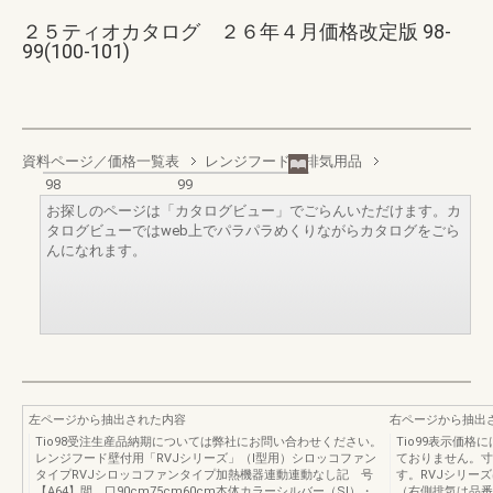
２５ティオカタログ ２６年４月価格改定版 98-
99(100-101)
資料ページ／価格一覧表
レンジフード／排気用品
98
99
お探しのページは「カタログビュー」でごらんいただけます。カ
タログビューではweb上でパラパラめくりながらカタログをごら
んになれます。
左ページから抽出された内容
右ページから抽出
Tio98受注生産品納期については弊社にお問い合わせください。
Tio99表示価
レンジフード壁付用「RVJシリーズ」（Ⅰ型用）シロッコファン
ておりません。寸法
タイプRVJシロッコファンタイプ加熱機器連動連動なし記 号
す。RVJシリー
【A64】間 口90cm75cm60cm本体カラーシルバー（SⅠ）・
（右側排気は品番