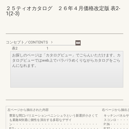
２５ティオカタログ ２６年４月価格改定版 表2-
1(2-3)
コンセプト／CONTENTS
表2
1
お探しのページは「カタログビュー」でごらんいただけます。カ
タログビューではweb上でパラパラめくりながらカタログをごら
んになれます。
左ページから抽出された内容
右ページから抽出
豊富な間口バリエーションペニンシュラという新選択小さくて
キッチンパネルサ
も素敵&快適に個性を演出する多彩なデザイ
スコンロ・・・・
ン・・・・・・・・・・・・・・・・・・・・・・・・・・・
P.36・・・・
P.2・・・・・・・・・・・・・・・・・・・・・・・・・・・
P.37・・・・