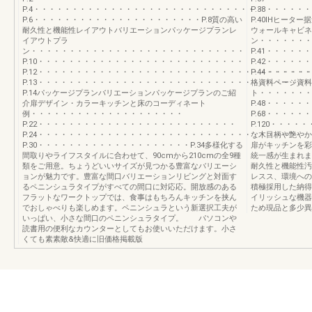
P.4・・・・・・・・・・・・・・・・・・・・・・・・・・・・・・
P.38・・・・
P.6・・・・・・・・・・・・・・・・・・・・・・P.8質の高い
P.40IHヒー
耐久性と機能性レイアウトバリエーションパッケージプランレ
ウォールキャビネ
イアウトプラ
ン・・・・・・・
ン・・・・・・・・・・・・・・・・・・・・・・・・・・・・
P.41・・・・
P.10・・・・・・・・・・・・・・・・・・・・・・・・・・・
P.42・・・・
P.12・・・・・・・・・・・・・・・・・・・・・・・・・・・・・・・・・・・
P.44・・・・・
P.13・・・・・・・・・・・・・・・・・・・・・・・・・・・・・・・・・・・
格資料ページ資料
P.14パッケージプランバリエーションパッケージプランのご紹
ト・・・・・・・
介扉デザイン・カラーキッチンと床のコーディネート
P.48・・・・
例・・・・・・・・・・・・・・・・・・・・
P.68・・・・
P.22・・・・・・・・・・・・・・・・・・・・・・・・・・
P.120・・・・
P.24・・・・・・・・・・・・・・・・・・・・・・・・・・・・・・・・・・
な木目柄や艶やか
P.30・・・・・・・・・・・・・・・・・・・・P.34多様化する
扉がキッチンを
間取りやライフスタイルに合わせて、90cmから210cmの全9種
統一感が生まれま
類をご用意。ちょうどいいサイズが見つかる豊富なバリエーシ
耐久性と機能性汚
ョンが魅力です。豊富な間口バリエーションリビングと対面す
レスス、環境への
るペニンシュラタイプがすべての間口に対応応。開放感のある
積極採用した納得
フラットなワークトップでは、食事はもちろんキッチンを挟ん
イリッシュな機器
でおしゃべりも楽しめます。ペニンシュラという新選択工夫が
ため現品と多少異
いっぱい、小さな間口のペニンシュラタイプ。 パソコンや
読書用の便利なカウンターとしてもお使いいただけます。小さ
くても素素敵&快適に旧価格掲載版