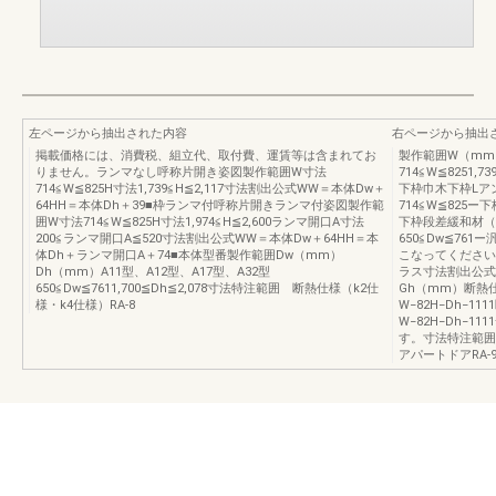
左ページから抽出された内容
右ページから抽出
掲載価格には、消費税、組立代、取付費、運賃等は含まれてお
製作範囲W（mm
りません。ランマなし呼称片開き姿図製作範囲W寸法
714≦W≦8251,73
714≦W≦825H寸法1,739≦H≦2,117寸法割出公式WW＝本体Dw＋
下枠巾木下枠Lア
64HH＝本体Dh＋39■枠ランマ付呼称片開きランマ付姿図製作範
714≦W≦825
囲W寸法714≦W≦825H寸法1,974≦H≦2,600ランマ開口A寸法
下枠段差緩和材（
200≦ランマ開口A≦520寸法割出公式WW＝本体Dw＋64HH＝本
650≦Dw≦76
体Dh＋ランマ開口A＋74■本体型番製作範囲Dw（mm）
こなってください
Dh（mm）A11型、A12型、A17型、A32型
ラス寸法割出公式
650≦Dw≦7611,700≦Dh≦2,078寸法特注範囲 断熱仕様（k2仕
Gh（mm）断熱
様・k4仕様）RA-8
W−82H−Dh−
W−82H−Dh−
す。寸法特注範囲
アパートドアRA-