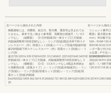
左ページから抽出された内容
右ページから抽出
掲載価格には、消費税、組立代、取付費、運賃等は含まれてお
リシェント勝手口
りません。基本寸法／納まり参考図 高断熱仕様縮尺：1／6ラ
断面）最大開き角
ンマなし （縦断面） Ⓐ-Ⓐ外額縁25(一体タイプ)三方額縁、
mm）W出幅寸法C
内額縁調整用100見切材なしシ－リング(別途)既設木枠下枠ステ
524～916W-155
ンレスカバー（外）現場カット(別途)シーリング別途内額縁外額
835100.5C62.5
縁25内額縁下枠ステンレスカバー（内）現場カット(別途)シ－リ
ンダー取り付け位置H呼
ング(別
ル位置：P寸法ハンドル
途)5720.52516.539.576DhH251.512.545651.22214231645.543100.5I129G10005
2256728.5778889
外額縁25(一体タイプ)三方額縁、内額縁調整用100見切材なしラ
25)620.567H+254
ンマなし （横断面） Ⓒ-Ⓒ CCAランマなしA既設木枠納ま
縮尺：1／6障子開口
り高断熱仕様（採風タイプ）シ－リング(別途)外額縁25シ－リン
129.5151118.5E=
グ(別途)シ－リング(別途)現場カット(別途)シ－リング(別途)現
場カット(別途)内額縁
Dw2925322.5459.562.5619.31245652.721.84132.5W162514281218.33741I129G1000
20