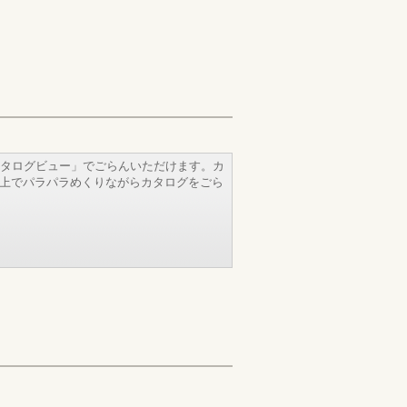
タログビュー」でごらんいただけます。カ
b上でパラパラめくりながらカタログをごら