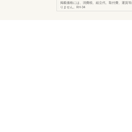
掲載価格には、消費税、組立代、取付費、運賃等
りません。RH-34