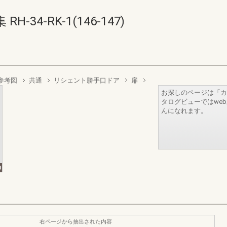
34-RK-1(146-147)
参考図
共通
リシェント勝手口ドア
扉
お探しのページは「カ
タログビューではwe
んになれます。
右ページから抽出された内容