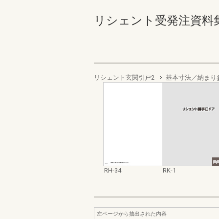
リシェント受発注資料集 RH-
リシェント玄関引戸2
基本寸法／納まり
RH-34
RK-1
左ページから抽出された内容