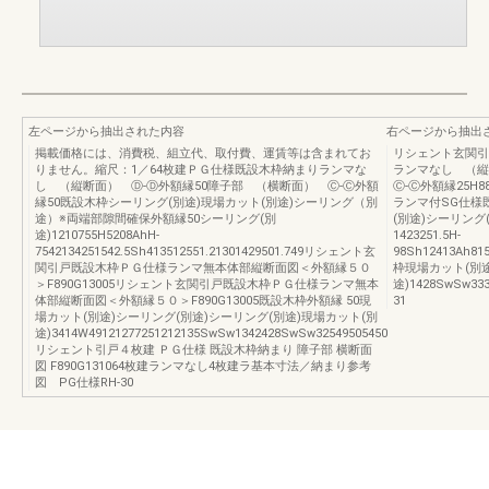
左ページから抽出された内容
右ページから抽出
掲載価格には、消費税、組立代、取付費、運賃等は含まれてお
リシェント玄関引
りません。縮尺：1／64枚建ＰＧ仕様既設木枠納まりランマな
ランマなし （縦
し （縦断面） Ⓓ-Ⓓ外額縁50障子部 （横断面） Ⓒ-Ⓒ外額
Ⓒ-Ⓒ外額縁25H88
縁50既設木枠シーリング(別途)現場カット(別途)シーリング（別
ランマ付SG仕様
途）※両端部隙間確保外額縁50シーリング(別
(別途)シーリン
途)1210755H5208AhH-
1423251.5H-
7542134251542.5Sh413512551.21301429501.749リシェント玄
98Sh12413Ah81
関引戸既設木枠ＰＧ仕様ランマ無本体部縦断面図＜外額縁５０
枠現場カット(別途
＞F890G13005リシェント玄関引戸既設木枠ＰＧ仕様ランマ無本
途)1428SwSw333
体部縦断面図＜外額縁５０＞F890G13005既設木枠外額縁 50現
31
場カット(別途)シーリング(別途)シーリング(別途)現場カット(別
途)3414W49121277251212135SwSw1342428SwSw32549505450
リシェント引戸４枚建 ＰＧ仕様 既設木枠納まり 障子部 横断面
図 F890G131064枚建ランマなし4枚建ラ基本寸法／納まり参考
図 PG仕様RH-30