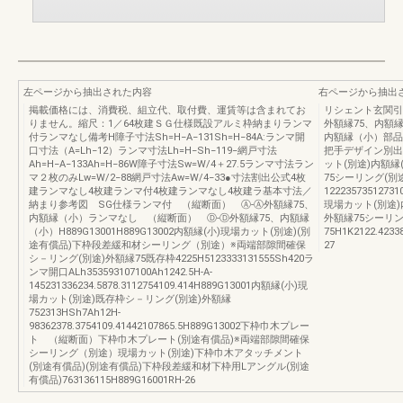
左ページから抽出された内容
右ページから抽出
掲載価格には、消費税、組立代、取付費、運賃等は含まれてお
リシェント玄関引
りません。縮尺：1／64枚建ＳＧ仕様既設アルミ枠納まりランマ
外額縁75、内額
付ランマなし備考H障子寸法Sh=H−A−131Sh=H−84A:ランマ開
内額縁（小）部品箱区分
口寸法（A=Lh−12）ランマ寸法Lh=H−Sh−119−網戸寸法
把手デザイン別出寸法
Ah=H−A−133Ah=H−86W障子寸法Sw=W/4＋27.5ランマ寸法ラン
ット(別途)内額縁
マ２枚のみLw=W/2−88網戸寸法Aw=W/4−33●寸法割出公式4枚
75シーリング(別
建ランマなし4枚建ランマ付4枚建ランマなし4枚建ラ基本寸法／
12223573512731
納まり参考図 SG仕様ランマ付 （縦断面） Ⓐ-Ⓐ外額縁75、
現場カット(別途)
内額縁（小）ランマなし （縦断面） Ⓓ-Ⓓ外額縁75、内額縁
外額縁75シーリン
（小）H889G13001H889G13002内額縁(小)現場カット(別途)(別
75H1K2122.423
途有償品)下枠段差緩和材シーリング（別途）※両端部隙間確保
27
シ－リング(別途)外額縁75既存枠4225H5123333131555Sh420ラ
ンマ開口ALh353593107100Ah1242.5H-A-
145231336234.5878.3112754109.414H889G13001内額縁(小)現
場カット(別途)既存枠シ－リング(別途)外額縁
752313HSh7Ah12H-
98362378.3754109.41442107865.5H889G13002下枠巾木プレー
ト （縦断面）下枠巾木プレート(別途有償品)※両端部隙間確保
シーリング（別途）現場カット(別途)下枠巾木アタッチメント
(別途有償品)(別途有償品)下枠段差緩和材下枠用Lアングル(別途
有償品)763136115H889G16001RH-26