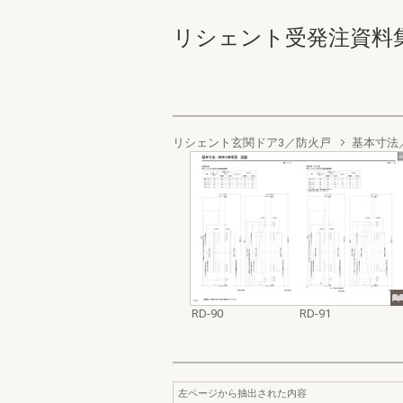
リシェント受発注資料集 RD-
リシェント玄関ドア3／防火戸
基本寸法
RD-90
RD-91
左ページから抽出された内容