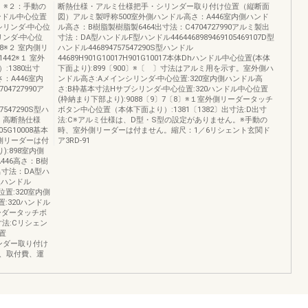
。※２：手動の
断熱仕様・アルミ仕様把手・シリンダー取り付け位置（縦断面
ンドル中心位置
図）アルミ製呼称500室外側ハンドル高さ：A446室内側ハンド
シリンダ‑中心位
ル高さ：B樹脂製樹脂製6464出寸法：C4704727990アルミ製出
リンダ‑中心位
寸法：DA型ハンドルF型ハンドル4464468989469105469107D型
78※２ 室内側リ
ハンドル446894757547290S型ハンドル
42※１ 室外
44689H901G10017H901G10017本体Dhハンドル中心位置(本体
1380出寸
下面より):899〔900〕※〔 〕寸法はアルミ用を示す。室外側ハ
：A446室内
ンドル高さ:Aメインシリンダ‑中心位置:320室内側ハンドル高
4727990ア
さ:B枠基本寸法Hサブシリンダ‑中心位置:320ハンドル中心位置
(枠納まり下部より):9088〔9〕7〔8〕※１室外側リーダータッチ
57547290S型ハ
ボタン中心位置（本体下面より）:1381〔1382〕出寸法:D出寸
３ 高断熱仕様
法:C※アルミ仕様は、D型・S型の設定がありません。※手動の
G10008基本
時、室外側リーダーは付ません。縮尺：1／6リシェント玄関ド
側リーダーは付
ア3RD-91
:898室内側
446高さ：B樹
製出寸法：DA型ハ
D型ハンドル
位置:320室内側
:320ハンドル
リーダータッチボ
寸法:Cリシェン
置
リンダー取り付け
、取付費、運