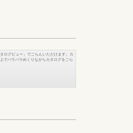
タログビュー」でごらんいただけます。カ
b上でパラパラめくりながらカタログをごら