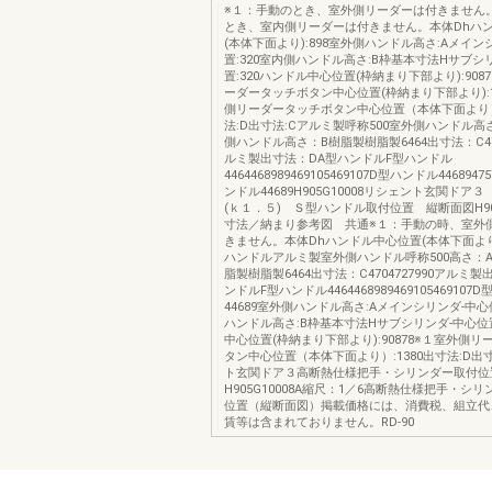
※１：手動のとき、室外側リーダーは付きません
とき、室内側リーダーは付きません。本体Dhハ
(本体下面より):898室外側ハンドル高さ:Aメイン
置:320室内側ハンドル高さ:B枠基本寸法Hサブシ
置:320ハンドル中心位置(枠納まり下部より):908
ーダータッチボタン中心位置(枠納まり下部より):14
側リーダータッチボタン中心位置（本体下面より）:
法:D出寸法:Cアルミ製呼称500室外側ハンドル高さ
側ハンドル高さ：B樹脂製樹脂製6464出寸法：C470
ルミ製出寸法：DA型ハンドルF型ハンドル
4464468989469105469107D型ハンドル4468947
ンドル44689H905G10008リシェント玄関ドア
(ｋ１．５) Ｓ型ハンドル取付位置 縦断面図H905
寸法／納まり参考図 共通※１：手動の時、室外
きません。本体Dhハンドル中心位置(本体下面より)
ハンドルアルミ製室外側ハンドル呼称500高さ：A
脂製樹脂製6464出寸法：C4704727990アルミ
ンドルF型ハンドル4464468989469105469107
44689室外側ハンドル高さ:Aメインシリンダ-中心
ハンドル高さ:B枠基本寸法Hサブシリンダ-中心位置
中心位置(枠納まり下部より):90878※１室外側
タン中心位置（本体下面より）:1380出寸法:D出
ト玄関ドア３高断熱仕様把手・シリンダー取付位
H905G10008A縮尺：1／6高断熱仕様把手・シ
位置（縦断面図）掲載価格には、消費税、組立代
賃等は含まれておりません。RD-90