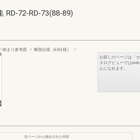
72-RD-73(88-89)
／納まり参考図
断熱仕様（k4仕様）
お探しのページは「カ
タログビューではwe
んになれます。
右ページから抽出された内容