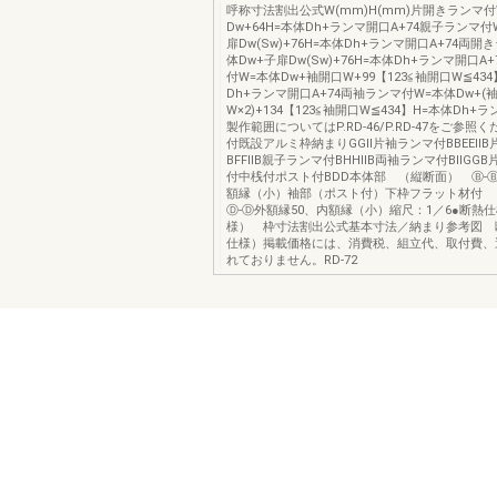
呼称寸法割出公式W(mm)H(mm)片開きランマ付
Dw+64H=本体Dh+ランマ開口A+74親子ランマ付
扉Dw(Sw)+76H=本体Dh+ランマ開口A+74両開
体Dw+子扉Dw(Sw)+76H=本体Dh+ランマ開口A
付W=本体Dw+袖開口W+99【123≦袖開口W≦434
Dh+ランマ開口A+74両袖ランマ付W=本体Dw+(
W×2)+134【123≦袖開口W≦434】H=本体Dh+ラ
製作範囲についてはP.RD-46/P.RD-47をご参
付既設アルミ枠納まりGGII片袖ランマ付BBEEII
BFFIIB親子ランマ付BHHIIB両袖ランマ付BIIG
付中桟付ポスト付BDD本体部 （縦断面） Ⓑ-Ⓑ
額縁（小）袖部（ポスト付）下枠フラット材付
Ⓓ-Ⓓ外額縁50、内額縁（小）縮尺：1／6●断熱仕
様） 枠寸法割出公式基本寸法／納まり参考図 
仕様）掲載価格には、消費税、組立代、取付費、
れておりません。RD-72