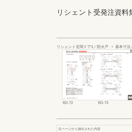
リシェント受発注資料集 RD-
リシェント玄関ドア3／防火戸
基本寸法
RD-72
RD-73
左ページから抽出された内容