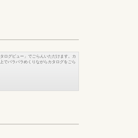
タログビュー」でごらんいただけます。カ
b上でパラパラめくりながらカタログをごら