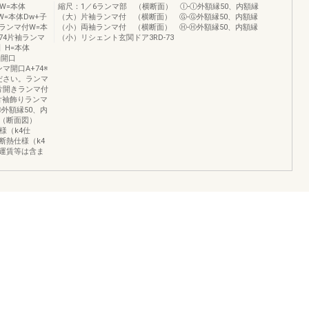
W=本体
縮尺：1／6ランマ部 （横断面） Ⓘ-Ⓘ外額縁50、内額縁
W=本体Dw+子
（大）片袖ランマ付 （横断面） Ⓖ-Ⓖ外額縁50、内額縁
きランマ付W=本
（小）両袖ランマ付 （横断面） Ⓗ-Ⓗ外額縁50、内額縁
+74片袖ランマ
（小）リシェント玄関ドア3RD-73
】H=本体
袖開口
ンマ開口A+74※
照ください。ランマ
B片開きランマ付
GB片袖飾りランマ
外額縁50、内
 （断面図）
様（k4仕
断熱仕様（k4
運賃等は含ま