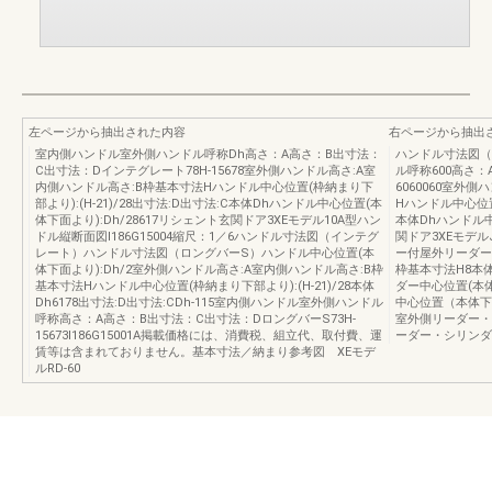
左ページから抽出された内容
右ページから抽出
室内側ハンドル室外側ハンドル呼称Dh高さ：A高さ：B出寸法：
ハンドル寸法図（
C出寸法：Dインテグレート78H-15678室外側ハンドル高さ:A室
ル呼称600高さ
内側ハンドル高さ:B枠基本寸法Hハンドル中心位置(枠納まり下
6060060室外
部より):(H-21)/28出寸法:D出寸法:C本体Dhハンドル中心位置(本
Hハンドル中心位置
体下面より):Dh/28617リシェント玄関ドア3XEモデル10A型ハン
本体Dhハンドル中
ドル縦断面図I186G15004縮尺：1／6ハンドル寸法図（インテグ
関ドア3XEモデルJ
レート）ハンドル寸法図（ロングバーS）ハンドル中心位置(本
ー付屋外リーダー
体下面より):Dh/2室外側ハンドル高さ:A室内側ハンドル高さ:B枠
枠基本寸法H8本
基本寸法Hハンドル中心位置(枠納まり下部より):(H-21)/28本体
ダー中心位置(本体
Dh6178出寸法:D出寸法:CDh-115室内側ハンドル室外側ハンドル
中心位置（本体下面
呼称高さ：A高さ：B出寸法：C出寸法：DロングバーS73H-
室外側リーダー・シ
15673I186G15001A掲載価格には、消費税、組立代、取付費、運
ーダー・シリンダ
賃等は含まれておりません。基本寸法／納まり参考図 XEモデ
ルRD-60