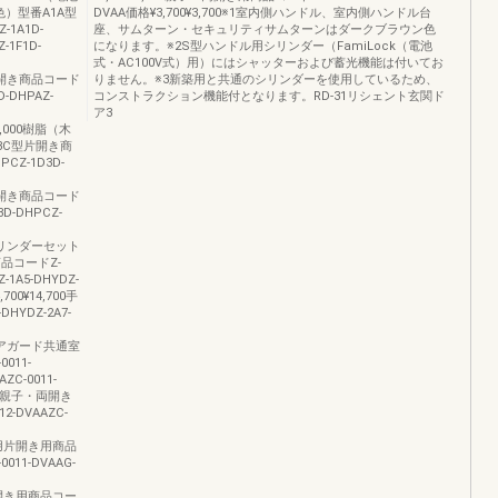
色）型番A1A型
DVAA価格¥3,700¥3,700※1室内側ハンドル、室内側ハンドル台
1A1D-
座、サムターン・セキュリティサムターンはダークブラウン色
-1F1D-
になります。※2S型ハンドル用シリンダー（FamiLock（電池
式・AC100V式）用）にはシャッターおよび蓄光機能は付いてお
,000両開き商品コード
りません。※3新築用と共通のシリンダーを使用しているため、
D-DHPAZ-
コンストラクション機能付となります。RD-31リシェント玄関ド
ア3
105,000樹脂（木
F3C型片開き商
PCZ-1D3D-
,300両開き商品コード
3D-DHPCZ-
,000シリンダーセット
商品コードZ-
Z-1A5-DHYDZ-
,700¥14,700手
DHYDZ-2A7-
,500ドアガード共通室
011-
AZC-0011-
3,700親子・両開き
2-DVAAZC-
室内樹脂用片開き用商品
0011-DVAAG-
親子・両開き用商品コー