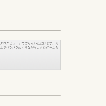
タログビュー」でごらんいただけます。カ
b上でパラパラめくりながらカタログをごら