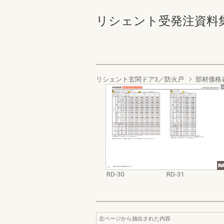
リシェント受発注資料集 RD-
リシェント玄関ドア3／防火戸
部材価格
RD-30
RD-31
左ページから抽出された内容