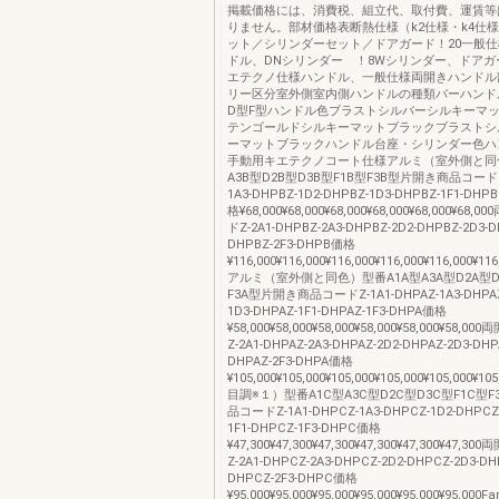
掲載価格には、消費税、組立代、取付費、運賃等
りません。部材価格表断熱仕様（k2仕様・k4仕
ット／シリンダーセット／ドアガード！20一般
ドル、DNシリンダー ！8Wシリンダー、ドアガ
エテクノ仕様ハンドル、一般仕様両開きハンドル
リー区分室外側室内側ハンドルの種類バーハンド
D型F型ハンドル色ブラストシルバーシルキーマ
テンゴールドシルキーマットブラックブラストシ
ーマットブラックハンドル台座・シリンダー色ハ
手動用キエテクノコート仕様アルミ（室外側と同色
A3B型D2B型D3B型F1B型F3B型片開き商品コードZ-
1A3-DHPBZ-1D2-DHPBZ-1D3-DHPBZ-1F1-DHP
格¥68,000¥68,000¥68,000¥68,000¥68,000¥6
ドZ-2A1-DHPBZ-2A3-DHPBZ-2D2-DHPBZ-2D3-D
DHPBZ-2F3-DHPB価格
¥116,000¥116,000¥116,000¥116,000¥116,000¥
アルミ（室外側と同色）型番A1A型A3A型D2A型D
F3A型片開き商品コードZ-1A1-DHPAZ-1A3-DHPAZ-
1D3-DHPAZ-1F1-DHPAZ-1F3-DHPA価格
¥58,000¥58,000¥58,000¥58,000¥58,000¥58
Z-2A1-DHPAZ-2A3-DHPAZ-2D2-DHPAZ-2D3-DHP
DHPAZ-2F3-DHPA価格
¥105,000¥105,000¥105,000¥105,000¥105,000¥
目調※１）型番A1C型A3C型D2C型D3C型F1C型
品コードZ-1A1-DHPCZ-1A3-DHPCZ-1D2-DHPCZ
1F1-DHPCZ-1F3-DHPC価格
¥47,300¥47,300¥47,300¥47,300¥47,300¥47
Z-2A1-DHPCZ-2A3-DHPCZ-2D2-DHPCZ-2D3-DH
DHPCZ-2F3-DHPC価格
¥95,000¥95,000¥95,000¥95,000¥95,000¥95,00