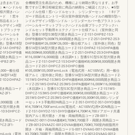
は含まれてお
全機種受注生産品のため、機種により納期が異なります。お手
様）■ハンドルセ
数ですが工事日程確定前に商品の納期をご確認ください。■S型
仕様片開きハン
ハンドル仕様！窓ハンドルセット、シリンダーセット ！8ドア
ード ！窓キ
ガード部品名エントリー区分室外側室内側ハンドルの種類S型ハ
部品名エント
ンドルデザインS型ハンドル・シリンダーカバー色ブラストシル
ルデザインA型
バーシルキーマットブラックハンドル台座ブラックブラックハ
ットブラックサ
ンドルセット手動用キエテクノコート仕様アルミ（室外側と同
ルバーシルキ
色）型番S1B型S3B型片開き商品コードZ-1S1-DHPBZ-1S3-
ンドルセット
DHPB価格¥79,000¥79,000両開き商品コードZ-2S1-DHPBZ-2S3-
）型番A1B型
DHPB価格¥126,000¥126,000一般仕様アルミ（室外側と同色）型
1A1-DHPBZ-
番S1A型S3A型片開き商品コードZ-1S1-DHPAZ-1S3-DHPA価格
BZ-1F3-DHPB価
¥68,000¥68,000両開き商品コードZ-2S1-DHPAZ-2S3-DHPA価格
8,000両開き商品コー
¥116,000¥116,000樹脂（木目調※１）型番S1C型S3C型片開き商
HPBZ-2F1-
品コードZ-1S1-DHPCZ-1S3-DHPC価格¥58,000¥58,000両開き商
品コードZ-2S1-DHPCZ-2S3-DHPC価格
116,000一般仕様
¥105,000¥105,000FamiLock（電池式用・AC100V式）用一般仕
3A型F1A型
様アルミ（室外側と同色）型番S1A型S3A型片開き商品コードZ-
1D2-DHPAZ-
1S1WS-DHPAZ-1S3WS-DHPA価格¥68,000¥68,000両開き商品コ
ードZ-2S1WS-DHPAZ-2S3WS-DHPA価格¥116,000¥116,000樹脂
,000両開き商品コード
（木目調※１）型番S1C型S3C型片開き商品コードZ-1S1WS-
AZ-2F1-
DHPCZ-1S3WS-DHPC価格¥58,000¥58,000両開き商品コードZ-
2S1WS-DHPCZ-2S3WS-DHPC価格¥105,000¥105,000シリンダ
105,000樹脂（木
ーセット※３手動用DN商品コードZ-3S1-DHYDZ-3S1-DHYD価格
F3C型片開き商
¥14,700¥14,700FamiLock(電池式・AC100V式)用※2DN商品コー
-1D3-DHPCZ-
ドZ-1S1-DHYDZ-1S1-DHYD価格¥14,700¥14,700ドアガード共通
室内アルミ用片開き・片袖・両袖用商品コードZB-0011-
,300両開き商品コード
DVAAZC-0011-DVAA価格¥3,700¥3,700親子・両開き用商品コー
PCZ-2F1-
ドZB-0012-DVAAZC-0012-DVAA価格¥3,700¥3,700室内樹脂用片
開き・片袖・両袖用商品コードG-0011-DVAAG-0011-DVAA価格
0FamiLock（電池
¥3,700¥3,700親子・両開き用商品コードG-0012-DVAAG-0012-