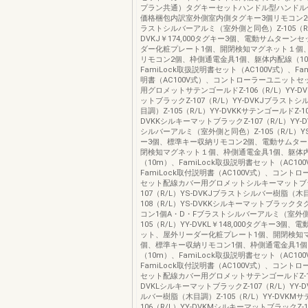
プラン共通）タグキーセットハンドル型ハンドル
価格梱包内訳室外側室内側タグキー3個リモコン2
ラストシルバーアルミ（室外側と同色）Z-105（R/
DVKJ￥174,000タグキー3個、電動サムターン
ダー化粧プレート1個、開閉検知マグネット１個
リモコン2個、枠側通電金具1個、躯体内配線（1
FamiLock取扱説明書セット（AC100V式）、Fam
明書（AC100V式）、コントローラーユニットセ
用グロメットサテンゴールドZ-106（R/L）YY-D
ットブラックZ-107（R/L）YY-DVKJブラスト
目調）Z-105（R/L）YY-DVKKサテンゴールドZ-10
DVKKシルキーマットブラックZ-107（R/L）YY-
シルバーアルミ（室外側と同色）Z-105（R/L）YS
ー3個、標準キー収納リモコン2個、電動サムタ
閉検知マグネット１個、枠側通電金具1個、躯体
（10m）、FamiLock取扱説明書セット（AC10
FamiLock取付説明書（AC100V式）、コント
セット配線カバー用グロメットシルキーマットブラ
107（R/L）YS-DVKJブラストシルバー樹脂（木
108（R/L）YS-DVKKシルキーマットブラック
コン1個A・D・Fブラストシルバーアルミ（室外側
105（R/L）YY-DVKL￥148,000タグキー3個
ット、屋外リーダー化粧プレート1個、開閉検知
個、標準キー収納リモコン1個、枠側通電金具1
（10m）、FamiLock取扱説明書セット（AC10
FamiLock取付説明書（AC100V式）、コント
セット配線カバー用グロメットサテンゴールドZ-106
DVKLシルキーマットブラックZ-107（R/L）YY-
ルバー樹脂（木目調）Z-105（R/L）YY-DVKM
106（R/L）YY-DVKMシルキーマットブラックZ-10