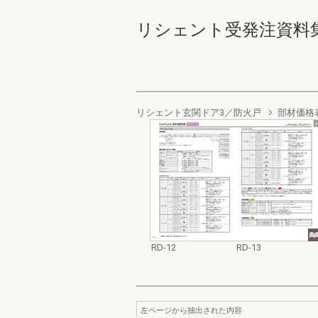
リシェント受発注資料集 RD-
リシェント玄関ドア3／防火戸
部材価格
RD-12
RD-13
左ページから抽出された内容