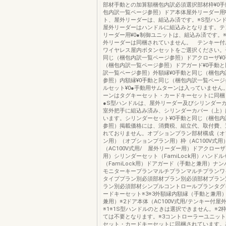
部材手動との加算額梱包内訳必須選択部材枠¥0
包内訳一覧ページ参照）ドア本体屋外リーダー用¥
ト、屋外リーダーは、組込み済です。※S型ハン
屋外リーダーはハンドルに組込みとなります。テ
リーダー用¥0●制御ユニットは、組込み済です。
外リーダーは同梱されていません。 テンキー付
ワイヤレス屋内ボタンセットをご選択ください。
同じ（梱包内訳一覧ページ参照）ドアクローザ¥0
（梱包内訳一覧ページ参照）ドアガード¥0手動
訳一覧ページ参照）外額縁¥0手動と同じ（梱包
参照）内額縁¥0手動と同じ（梱包内訳一覧ペー
ルセット¥0●手動用サムターンは入っていません
ーンはタグキーセット・カードキーセットに同梱
●S型ハンドルは、屋外リーダー及びシリンダー
室外把手に組込み済み、シリンダーカバー（上）
います。シリンダーセット¥0手動と同じ（梱包
参照）掲載価格には、消費税、組立代、取付費、
れておりません。オプションプラン部材構成（オ
ン用）（オプションプラン用）枠（AC100V式用
（AC100V式用/ 屋外リーダー用）ドアクロー
用）シリンダーセット（FamiLock用）ハンドル
（FamiLock用）ドアガード（手動と兼用）ナ
モニターキープランマルチプランマルチプランワ
タイププラン別必須部材プラン別必須部材プラン
ラン別必須部材シンプルコントロールプランタグ
ードキーセット※3※3外額縁内額縁（手動と兼用
兼用）※2ドア本体（AC100V式用/テンキー付屋
※1※1S型ハンドルのときは選択できません。※2
ては不要となります。※3コントローラーユニッ
セット・カードキーセットに同梱されています。