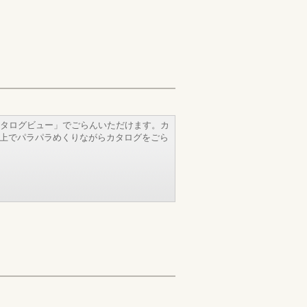
タログビュー」でごらんいただけます。カ
b上でパラパラめくりながらカタログをごら