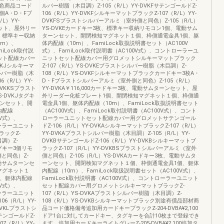
色商品コード
ルバー樹脂（木目調）Z-105（R/L）YY-DVKFサテンゴールドZ-
個A・D・Fブ
106（R/L）YY-DVKFシルキーマットブラックZ-107（R/L）YY-
L）YY-
DVKFSブラストシルバーアルミ（室外側と同色）Z-105（R/L）
セット、屋外リー
YS-DVKEカードキー3枚、標準キー収納リモコン1個、電動サム
、標準キー収納
ターンセット、開閉検知マグネット１個、枠側通電金具1個、躯
0m）、
体内配線（10m）、FamiLock取扱説明書セット（AC100V
iLock取付説
式）、FamiLock取付説明書（AC100V式）、コントローラーユ
ット配線カバー
ニットセット配線カバー用グロメットシルキーマットブラック
VKJシルキーマ
Z-107（R/L）YS-DVKEブラストシルバー樹脂（木目調）Z-
シルバー樹脂（木
108（R/L）YS-DVKFシルキーマットブラックカードキー3枚A・
6（R/L）YY-
D・Fブラストシルバーアルミ（室外側と同色）Z-105（R/L）
DVKKSブラスト
YY-DVKA￥116,000カードキー3枚、電動サムターンセット、屋
-DVKJタグキ
外リーダー化粧プレート1個、開閉検知マグネット１個、枠側通
ーンセット、開
電金具1個、躯体内配線（10m）、FamiLock取扱説明書セット
内配線
（AC100V式）、FamiLock取付説明書（AC100V式）、コント
0V式）、
ローラーユニットセット配線カバー用グロメットサテンゴール
ローラーユニット
ドZ-106（R/L）YY-DVKAシルキーマットブラックZ-107（R/L）
ックZ-
YY-DVKAブラストシルバー樹脂（木目調）Z-105（R/L）YY-
目調）Z-
DVKBサテンゴールドZ-106（R/L）YY-DVKBシルキーマットブ
タグキー3個リモ
ラックZ-107（R/L）YY-DVKBSブラストシルバーアルミ（室外
と同色）Z-
側と同色）Z-105（R/L）YS-DVKAカードキー3枚、電動サムタ
、電動サムターンセ
ーンセット、開閉検知マグネット１個、枠側通電金具1個、躯体
マグネット１
内配線（10m）、FamiLock取扱説明書セット（AC100V式）、
個、躯体内配線
FamiLock取付説明書（AC100V式）、コントローラーユニット
0V式）、
セット配線カバー用グロメットシルキーマットブラックZ-
ローラーユニット
107（R/L）YS-DVKAブラストシルバー樹脂（木目調）Z-
（R/L）YY-
108（R/L）YS-DVKBシルキーマットブラック別途有償品部材商
DVKLブラストシ
品コード価格備考追加用カードキーブラックZ-204-DVBA¥2,100
サテンゴールドZ-
ドア1台に対してカードキー、タグキーを合計10枚まで登録でき
7（R/L）YY-
ます。追加用カードキーライトグレーZ-205-DVBA¥2,100追加タ