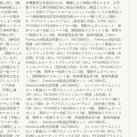
手動と同じ（梱
全機種受注生産品のため、機種により納期が異なります。お手
0●制御ユニッ
数ですが工事日程確定前に商品の納期をご確認ください。リシ
ドル仕様の時、
ェント玄関ドア3カードキーセットハンドル型ハンドル色商品コ
ンキー付屋外
ード価格梱包内訳室外側室内側カードキー3枚リモコン2個A・
※テンキー付屋
D・Fブラストシルバーアルミ（室外側と同色）Z-105（R/L）
屋外リーダー/
YY-DVKC￥174,000カードキー3枚、電動サムターンセット、屋
子扉¥0手動と
外リーダー化粧プレート1個、開閉検知マグネット１個、標準キ
手動と同じ
ー収納リモコン2個、枠側通電金具1個、躯体内配線（10m）、
と同じ（梱包内
FamiLock取扱説明書セット（AC100V式）、FamiLock取付説
内訳一覧ページ
明書（AC100V式）、コントローラーユニットセット配線カバー
ジ参照）ハンド
用グロメットサテンゴールドZ-106（R/L）YY-DVKCシルキーマ
。（電動サムタ
ットブラックZ-107（R/L）YY-DVKCブラストシルバー樹脂（木
しています）
目調）Z-105（R/L）YY-DVKDサテンゴールドZ-106（R/L）YY-
カバー（下）は
DVKDシルキーマットブラックZ-107（R/L）YY-DVKDSブラス
は同梱されて
トシルバーアルミ（室外側と同色）Z-105（R/L）YS-DVKCカー
内訳一覧ページ
ドキー3枚、標準キー収納リモコン2個、電動サムターンセッ
運賃等は含ま
ト、開閉検知マグネット１個、枠側通電金具1個、躯体内配線
プションプラ
（10m）、FamiLock取扱説明書セット（AC100V式）、
）ドア本体
FamiLock取付説明書（AC100V式）、コントローラーユニット
ザ（手動と兼
セット配線カバー用グロメットシルキーマットブラックZ-
セット
107（R/L）YS-DVKCブラストシルバー樹脂（木目調）Z-
ンバーキープラン
108（R/L）YS-DVKDシルキーマットブラックカードキー3枚リ
イヤレス子機
モコン1個A・D・Fブラストシルバーアルミ（室外側と同色）Z-
別必須部材プ
105（R/L）YY-DVKE￥148,000カードキー3枚、電動サムターン
キーセットカ
セット、屋外リーダー化粧プレート1個、開閉検知マグネット１
）子扉（手動と
個、標準キー収納リモコン1個、枠側通電金具1個、躯体内配線
外リーダー用）
（10m）、FamiLock取扱説明書セット（AC100V式）、
枠の種類によっ
FamiLock取付説明書（AC100V式）、コントローラーユニット
トは、タグキー
セット配線カバー用グロメットサテンゴールドZ-106（R/L）YY-
基本部材（全
DVKEシルキーマットブラックZ-107（R/L）YY-DVKEブラストシ