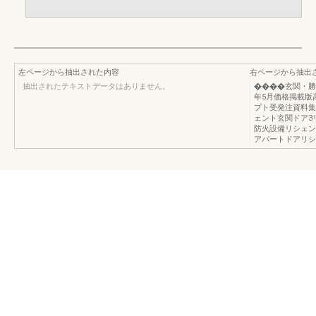
左ページから抽出された内容
右ページから抽出
抽出されたテキストデータはありません。
����玄関・勝
年5月価格掲載版
プト受発注資料集
ェント玄関ドア3
防火設備リシェン
アパートドアリシ