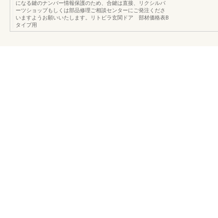
になる鍵のナンバー情報保護のため、合鍵は直接、リクシルパ
ーツショップもしくは部品修理ご相談センターにご発注くださ
いますようお願いいたします。リトビラ玄関ドア 部材価格表B
タイプ用