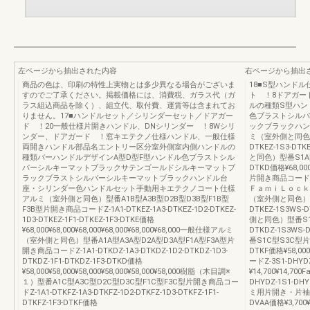
左ページから抽出された内容
右ページから抽出
商品の色は、印刷の特性上実物とは多少異なる場合がございま
18■S型ハンド
すのでご了承ください。掲載価格には、消費税、ガラス代（ガ
ト ！8ドアガー
ラス組込商品を除く）、組立代、取付費、運賃等は含まれてお
ルの種類S型ハン
りません。17■ハンドルセット／シリンダーセット／ドアガー
色ブラストシルバ
ド ！20一般仕様片開きハンドル、DNシリンダー ！8Wシリ
ックブラックハン
ンダー、ドアガード ！窓キエテクノ仕様ハンドル、一般仕様
ミ（室外側と同色）
両開きハンドル部品名エントリー区分室外側室内側ハンドルの
DTKEZ-1S3-D
種類バーハンドルデザインA型D型F型ハンドル色ブラストシル
と同色）型番S1A型
バーシルキーマットブラックサテンゴールドシルキーマットブ
DTKD価格¥68,0
ラックブラストシルバーシルキーマットブラックハンドル台
片開き商品コードZ-1S
座・シリンダー色ハンドルセット手動用キエテクノコート仕様
ＦａｍｉＬｏｃｋ
アルミ（室外側と同色）型番A1B型A3B型D2B型D3B型F1B型
（室外側と同色）型
F3B型片開き商品コードZ-1A1-DTKEZ-1A3-DTKEZ-1D2-DTKEZ-
DTKEZ-1S3WS
1D3-DTKEZ-1F1-DTKEZ-1F3-DTKE価格
側と同色）型番S1
¥68,000¥68,000¥68,000¥68,000¥68,000¥68,000一般仕様アルミ
DTKDZ-1S3WS
（室外側と同色）型番A1A型A3A型D2A型D3A型F1A型F3A型片
番S1C型S3C型片開
開き商品コードZ-1A1-DTKDZ-1A3-DTKDZ-1D2-DTKDZ-1D3-
DTKF価格¥58,
DTKDZ-1F1-DTKDZ-1F3-DTKD価格
ードZ-3S1-DHYD
¥58,000¥58,000¥58,000¥58,000¥58,000¥58,000樹脂（木目調※
¥14,700¥14,7
１）型番A1C型A3C型D2C型D3C型F1C型F3C型片開き商品コー
DHYDZ-1S1-D
ドZ-1A1-DTKFZ-1A3-DTKFZ-1D2-DTKFZ-1D3-DTKFZ-1F1-
ミ用片開き・片袖・両
DTKFZ-1F3-DTKF価格
DVAA価格¥3,7