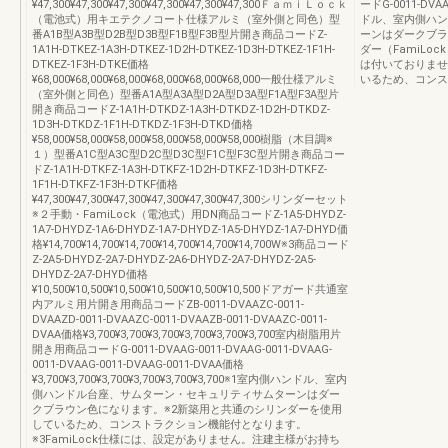
¥47,300¥47,300¥47,300¥47,300¥47,300¥47,300ＦａｍｉＬｏｃｋ
ードG-0011-DVA
（電池式）用キエテクノコート仕様アルミ（室外側と同色）型
ドル、室内側ハン
番A1B型A3B型D2B型D3B型F1B型F3B型片開き商品コードZ-
ーンはダークブラ
1A1H-DTKEZ-1A3H-DTKEZ-1D2H-DTKEZ-1D3H-DTKEZ-1F1H-
ダー（FamiL
DTKEZ-1F3H-DTKE価格
は付いておりませ
¥68,000¥68,000¥68,000¥68,000¥68,000¥68,000一般仕様アルミ
いるため、コンス
（室外側と同色）型番A1A型A3A型D2A型D3A型F1A型F3A型片
開き商品コードZ-1A1H-DTKDZ-1A3H-DTKDZ-1D2H-DTKDZ-
1D3H-DTKDZ-1F1H-DTKDZ-1F3H-DTKD価格
¥58,000¥58,000¥58,000¥58,000¥58,000¥58,000樹脂（木目調※
１）型番A1C型A3C型D2C型D3C型F1C型F3C型片開き商品コー
ドZ-1A1H-DTKFZ-1A3H-DTKFZ-1D2H-DTKFZ-1D3H-DTKFZ-
1F1H-DTKFZ-1F3H-DTKF価格
¥47,300¥47,300¥47,300¥47,300¥47,300¥47,300シリンダーセット
※２手動・FamiLock（電池式）用DN商品コードZ-1A5-DHYDZ-
1A7-DHYDZ-1A6-DHYDZ-1A7-DHYDZ-1A5-DHYDZ-1A7-DHYD価
格¥14,700¥14,700¥14,700¥14,700¥14,700¥14,700W※3商品コード
Z-2A5-DHYDZ-2A7-DHYDZ-2A6-DHYDZ-2A7-DHYDZ-2A5-
DHYDZ-2A7-DHYD価格
¥10,500¥10,500¥10,500¥10,500¥10,500¥10,500ドアガード共通室
内アルミ用片開き用商品コードZB-0011-DVAAZC-0011-
DVAAZD-0011-DVAAZC-0011-DVAAZB-0011-DVAAZC-0011-
DVAA価格¥3,700¥3,700¥3,700¥3,700¥3,700¥3,700室内樹脂用片
開き用商品コードG-0011-DVAAG-0011-DVAAG-0011-DVAAG-
0011-DVAAG-0011-DVAAG-0011-DVAA価格
¥3,700¥3,700¥3,700¥3,700¥3,700¥3,700※1室内側ハンドル、室内
側ハンドル台座、サムターン・セキュリティサムターンはダー
クブラウン色になります。※2新築用と共通のシリンダーを使用
しているため、コンストラクション機能付となります。
※3FamiLock仕様には、設定がありません。注建主様がお持ち