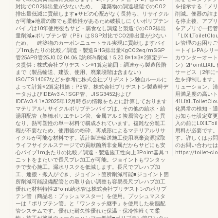
対比でCO2排出量が少ないため、 建築物の調達段階でのCO2
を指示する「メリ
排出量低減に貢献します●サビの心配がなく長持ち、リサイクル
削減。便器の詰ま
が可能●地震の際でも柔軟性があるため破損しにくいポリブテン
を停止後、アプリ
パイプは10年使用後もサビ・腐食なし調達と製造でのCO2排出
をアプリで一括管
量削減●ポリブテン管（PB）はSGP対比でCO2排出量が少ない
「LIXILToil
ため、 建築物のカーボンニュートラル実現に貢献しますパイ
レ管理のお困りご
プ1mあたりの比較／調達・製造GHG排出量KgCO2eq/mSGP
ートイレPAシリ
管25APB管25J0.02.04.06.0約85%削減！5.20.8※1※3※2算定デー
カウンターオート
タ提供：株式会社ブリヂストン※1算定範囲：調達から製造段階
ン）2PointL
まで（製品輸送、建設、使用、廃棄段階は含まない）
サービス（2年に
ISO/TS14067などを参考に株式会社ブリヂストン独自ルールに
生を抑制します。LIX
よって計算※2算定根拠：PB管、株式会社ブリヂストン製造時デ
リューション。清
ータおよびIDEAv3.4.1SGP管、JISG3452および
用満足度の高いト
IDEAv3.4.1※32025年12月時点の情報をもとに計算しております
41LIXILToi
マテリアルリサイクルポリブテンパイプは、その他の給水・給
化異常の検知・通
湯用配管（架橋ポリエチレン管、金属アルミ複層管など）と異
お知らせ設定変更
なり、熱可塑性の単一材料で構成されています。複雑な分離工
入の前にLIXILT
程が不要なため、使用後の粉砕、再成形によるマテリアルリサ
用料が必要です。
イクルが可能な材料です。設計製造輸送施工使用廃棄資源採取
す。詳しくはお問い合
ライフサイクルステージでの貢献箇所非金属だからサビにも安
のお問い合わせはLI
心パイプ1mあたりの比較／調達・製造施工性向上3Point器具ユ
https://toilet-clo
ニットをまたいで長尺プレ加工が可能。ジョイントもワンタッ
チで安心施工。漏水リスクを低減します。長尺でプレハブ加
工、運搬・搬入ができ、ジョイント箇所削減可能■ジョイント箇
所削減可能設備配管との取り合い調整も容易長尺プレハブ加工
優れた材料特性2Point給水管は株式会社ブリヂストンのポリブ
テン管（商品名：プッシュマスター）を使用。プッシュマスタ
ーは「ポリブテン管」と「ワンタッチ継手」を使用した樹脂配
管システムです。優れた耐久性優れた保温・保冷性軽くて柔