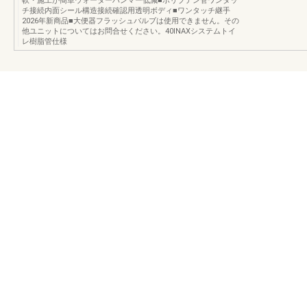
軟・施工が簡単ウォーターハンマー低減■ポリブテン管ワンタッ
チ接続内面シール構造接続確認用透明ボディ■ワンタッチ継手
2026年新商品■大便器フラッシュバルブは使用できません。その
他ユニットについてはお問合せください。40INAXシステムトイ
レ樹脂管仕様