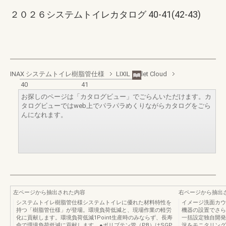
２０２６システムトイレカタログ 40-41(42-43)
INAX システムトイレ樹脂管仕様
LIXIL Toilet Cloud
40
41
お探しのページは「カタログビュー」でごらんいただけます。カ
タログビューではweb上でパラパラめくりながらカタログをごら
んになれます。
左ページから抽出された内容
右ページから抽出
システムトイレ樹脂管仕様システムトイレに優れた材料特性を
イメージ洗面カウ
持つ「樹脂管仕様」が登場。環境負荷低減と、現場作業の軽労
機器の設置でさら
化に貢献します。環境負荷低減1Point生産時のみならず、長寿
一括設定独自開発
命で環境負荷低減に貢献します。●ポリブテン管（PB）はSGP
況をモニタリング