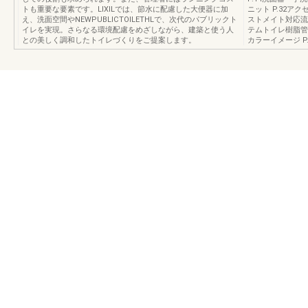
トも重要な要素です。LIXILでは、節水に配慮した大便器に加
ニット P.32アク
え、洗面空間やNEWPUBLICTOILETHLで、次代のパブリックト
ストメイト対応流し
イレを実現。さらなる環境配慮をめざしながら、建築と使う人
テムトイレ樹脂管仕様 P
との美しく調和したトイレづくりをご提案します。
カラーイメージ P.