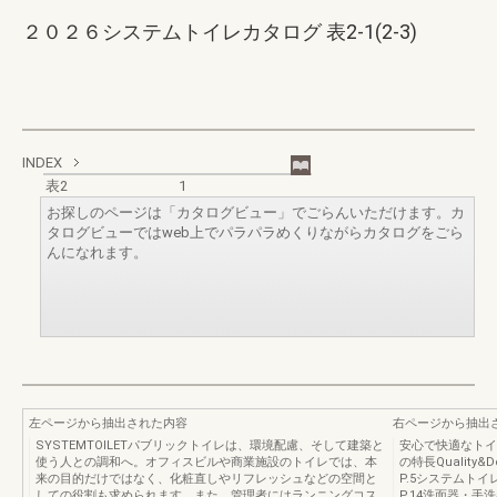
２０２６システムトイレカタログ 表2-1(2-3)
INDEX
表2
1
お探しのページは「カタログビュー」でごらんいただけます。カ
タログビューではweb上でパラパラめくりながらカタログをごら
んになれます。
左ページから抽出された内容
右ページから抽出
SYSTEMTOILETパブリックトイレは、環境配慮、そして建築と
安心で快適なトイ
使う人との調和へ。オフィスビルや商業施設のトイレでは、本
の特長Quality&D
来の目的だけではなく、化粧直しやリフレッシュなどの空間と
P.5システムトイ
しての役割も求められます。また、管理者にはランニングコス
P.14洗面器・手