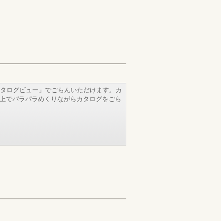
タログビュー」でごらんいただけます。カ
b上でパラパラめくりながらカタログをごら