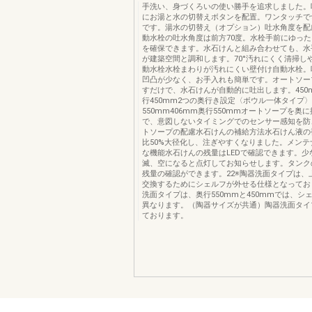
手洗い、身づくろいの使い勝手を追求しました。
にお湯と水の切替えボタンを配置。ワンタッチで
です。湯水の切替え（オプション）吐水角度を配
動水栓の吐水角度は前方70度。水栓手前にゆっ
を確保できます。水石けんと組み合わせても、水
が建築空間と調和します。70°汚れにくく清掃し
動水栓水栓まわりが汚れにくい壁付け自動水栓。
凹凸が少なく、お手入れも簡単です。オートソー
すだけで、水石けんが自動的に吐出します。450m
行450mm2つの奥行き設定〈ボウル一体タイプ〉
550mm406mm奥行550mmオートソープを奥
で、意図しないタイミングでのセンサー感知を防
トソープの配慮水石けんの補給方法水石けん液の
比50%大径化し、注ぎやすくなりました。メンテ
な機能水石けんの残量はLEDで確認できます。少
滅、空になると点灯してお知らせします。タンク
残量の確認ができます。22※陶器洗面タイプは、
交換するためにシェルフが外せる仕様となってお
洗面タイプは、奥行550mmと450mmでは、シ
異なります。（陶器サイズが共通）陶器洗面タイ
ております。