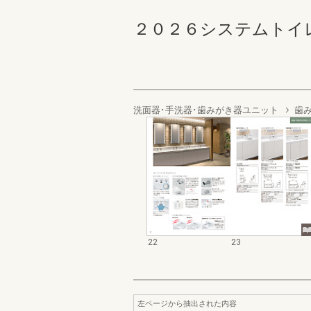
２０２６システムトイレカタ
洗面器･手洗器･歯みがき器ユニット
歯
22
23
左ページから抽出された内容