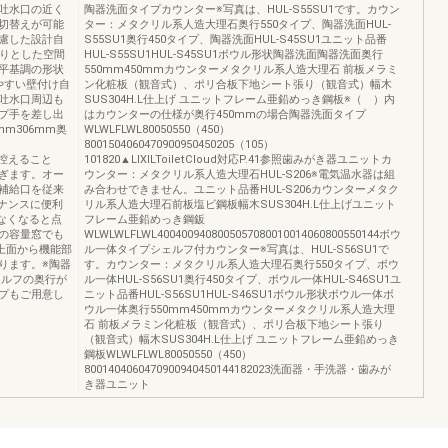
吐水口の近く
陶器洗面タイプカウンター※写真は、HUL-S55SU1です。カウン
切替えが可能
ター：メタクリル系人造大理石奥行550タイプ、陶器洗面HUL-
慮した設計自
S55SU1奥行450タイプ、陶器洗面HUL-S45SU1ユニット品番
たりとした空間
HUL-S55SU1HUL-S45SU1ボウル形状陶器洗面陶器洗面奥行
平基調の形状
550mm450mmカウンターメタクリル系人造大理石 前板メラミ
やすい壁付け自
ン化粧板（観音式）、ポリ合板下地シート張り（観音式）幅木
吐水口周辺も
SUS304H.L仕上げ ユニットフレーム亜鉛めっき鋼板※（ ）内
プ手を差し出
はカウンターの仕様が奥行450mmの場合陶器洗面タイプ
m306mm奥
WLWLFLWL80050550（450）
8001504060470900950450205（105）
に控えること
101820▲LIXILToiletCloud対応P.41参照歯みがき器ユニットカ
ぎます。オー
ウンター：メタクリル系人造大理石HUL-S206※電気温水器は組
補給口を従来
み合わせできません。ユニット品番HUL-S206カウンターメタク
ナンスに便利
リル系人造大理石前板塩ビ鋼板幅木SUS304H.L仕上げユニット
なくなると点
フレーム亜鉛めっき鋼鈑
の容量窓でも
WLWLWLFLWL4004009408005057080010014060800550144ボウ
上面から機能部
ル一体タイプシェルフ付カウンター※写真は、HUL-S56SU1で
ります。※陶器
す。カウンター：メタクリル系人造大理石奥行550タイプ、ボウ
ェルフの奥行が
ル一体HUL-S56SU1奥行450タイプ、ボウル一体HUL-S46SU1ユ
プもご用意し
ニット品番HUL-S56SU1HUL-S46SU1ボウル形状ボウル一体ボ
ウル一体奥行550mm450mmカウンターメタクリル系人造大理
石 前板メラミン化粧板（観音式）、ポリ合板下地シート張り
（観音式）幅木SUS304H.L仕上げ ユニットフレーム亜鉛めっき
鋼板WLWLFLWL80050550（450）
8001404060470900940450144182023洗面器・手洗器・歯みが
き器ユニット