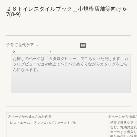
２６トイレスタイルブック＿小規模店舗等向け 6-
7(8-9)
子育て世代ケア
6
7
お探しのページは「カタログビュー」でごらんいただけます。カ
タログビューではweb上でパラパラめくりながらカタログをごら
んになれます。
左ページから抽出された内容
右ページから抽出
レストルームこそママ＆パパファーストで6
子育て世代ケア【
など、乳幼児連れ
カーのまま出入り
換台を倒した状態