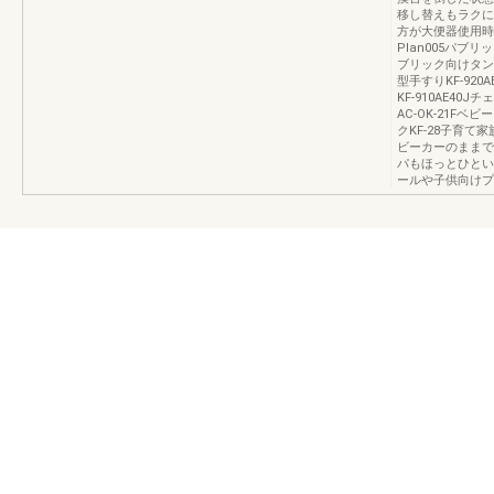
移し替えもラクに
方が大便器使用時
Plan005パブリ
ブリック向けタンクレ
型手すりKF-920A
KF-910AE40
AC-OK-21Fベビ
クKF-28子育
ビーカーのままで
パもほっとひとい
ールや子供向けプレ