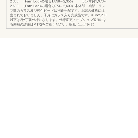
2,356 （FamiLockの場合1,838～2,356） ランマ付1,973～
2,600 （FamiLockの場合2,073～2,600）本体部、袖部、ラン
マ部のガラス及び後付ビードは別途手配です。上記の価格には
含まれておりません。子扉はガラス入り完成品です。※Dh2,200
以下は2枚丁番仕様になります。仕様変更・オプション追加によ
る差額の詳細はP.172をご覧ください。採風（上げ下げ）