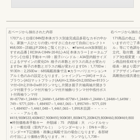
左ページから抽出された内容
右ページから抽出
170アルミ仕様C84N型本体ガラス別途完成品多彩なカギの中か
171商品の色は
ら、家族一人ひとりの使いやすさに合わせて自由にセレクト+
いますのでご了承
¥68,000～詳細はP.206をご覧ください。 ■FamiLock加算額[ お
ル」等にて色調を
すすめ品番 ] RE3HA-C84N-20-R(L)-AG[ 本体カラー ] オータムブ
立代、取付費、運
ラウン[ 仕様 ] 手動キー/枠：親子/ハンドル：A3A型内観サイズ
ドア3仕様変更・
によるデザインの変化Dh :格子の本数とガラスの高さが変わり
ン商品特長XEモ
ますDw :格子の本数とガラスの幅が変わりますDh：1,770Dw：
様表・納まり図デ
913Dh：2,250Dw：685掲載画像寸法 ■カラーバリエーション※
ドアデザインFa
アルミ色のみの設定となります。シャイングレー(AK)オータム
高断熱仕様共通仕
ブラウン(AG)マットブラック(AA)H=2,356=Dh2,005Dw=813ラン
マ付=Dh2,318=Dw813ランマなし片開き親子片袖両袖片開きラ
ンマ付親子ランマ付片袖ランマ付片袖飾りランマ付中桟付ポス
ト付両袖ランマ付
W=877W=1,244W=1,244W=1,649W=877W=1,244W=1,244W=1,244W=1,649W：
749～9771,039～1,484907～1,4461,065～1,895749～9771,039
～1,484907～1,4461,048～1,4461,065～1,895木目調－－－－－
－－－－アルミ色
¥418,900¥533,400¥457,900¥493,900¥381,800¥475,200¥429,800¥460,800¥469,800
■枠別価格表手動キー 外額縁：75 内額縁：大 ハンドルセッ
ト：一般仕様（室内アルミ） シリンダーセット：DNキー用シ
リンダー※下記価格・画像は掲載寸法の場合になります。各部材
の寸法により価格が異なります。H： ランマなし1,738～