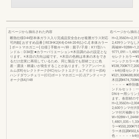
左ページから抽出された内容
右ページから抽出
断熱仕様D44型本体ガラス入り完成品安全合わせ複層ガラス対応
H=2,356Dh=2,
可内観[ おすすめ品番 ] RE3HK2(K4)-D44-20-R(L)-CJ[ 本体カラー
2,439ランマ
] ポートマホガニー[ 仕様 ] 手動キー/枠：親子/子扉：K11型/ハ
両袖W=928W=1,2
ンドル：D3A型 ■カラーバリエーション※木目調のみの設定とな
9771,091～1,480
ります。※木目の方向は縦です。※木目の色柄は本来の木をでき
セレクトカラー¥586,3
るだけ忠実に再現しているため、同じ製品でも部材ごとに色
ーシックカラー木
差・濃淡・柄違いが発生することがあります。ラフアンバーエ
¥538,700¥717,
ルム(ER)セレクトチーク(HC)セレクトエクリュアイボリー(EA)
－k4仕様セレク
ハンドダウンチェリー(CC)ポートマホガニー(CJ)アンティーク
¥521,300¥688,
オーク(BA)148
木目調¥474,700¥6
－－－－ ■枠別
ンドルセット：一
DNキー用シリン
ます。各部材の寸
H=2,356Dh=2,
2,600ランマ
ンマ付片袖飾りラ
W=928W=1,244W
1,4801,035～1,
ラー¥550,200¥71
ラー木目調¥502,600
色－－－－－k4