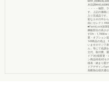
¥491,200¥636,
木目調¥443,600¥5
－－－－袖部、ラ
す。上記の価格に
入り完成品です。※
彩なカギの中から
由にセレクト+¥68
■FamiLock
鋼板部分の高さが
すDh：1,700D
更・オプション追
149商品の色は
いますのでご了承
ル」等にて色調を
立代、取付費、運
ドア3仕様変更・
ン商品特長XEモ
様表・納まり図デ
ドアデザインFa
高断熱仕様共通仕