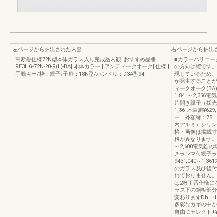
左ページから抽出された内容
右ページから抽出
高断熱仕様72N型本体ガラス入り完成品内観[ おすすめ品番 ]
■カラーバリエー
RE3HG-72N-20-R(L)-BA[ 本体カラー ] アンティークオーク[ 仕様 ]
の方向は縦です。
手動キー/枠：親子/子扉：18N型/ハンドル：D3A型94
現しているため、
が発生することが
ィークオーク(BA)ラ
1,841～2,356電
片開き親子（採光なし）
1,361木目調¥62
ー 外額縁：75
内アルミ）シリン
格・画像は掲載寸
格が異なります。ランマ
～2,600電気錠の場
きランマ付親子ラン
9431,040～1,3
のガラス及び後付
れておりません。
は2枚丁番仕様に
ラス下の鋼板部分
変わりますDh：1,
多彩なカギの中か
自由にセレクト+¥8