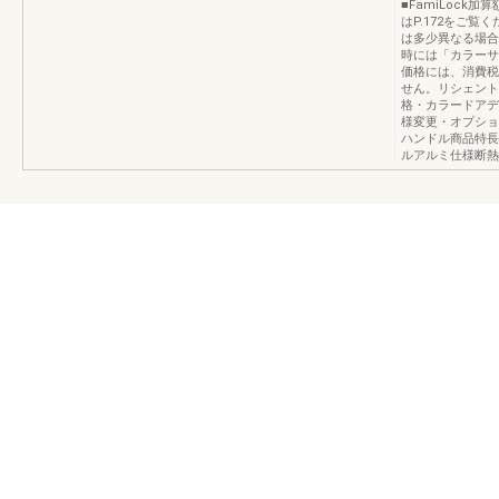
■FamiLoc
はP.172をご
は多少異なる場合
時には「カラーサ
価格には、消費税
せん。リシェント
格・カラードアデ
様変更・オプショ
ハンドル商品特長
ルアルミ仕様断熱